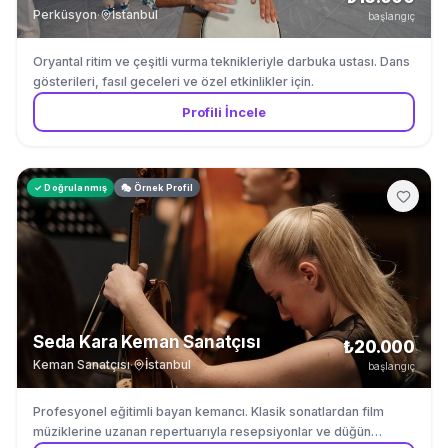
Perküsyon
·
İstanbul
başlangıç
Oryantal ritim ve çeşitli vurma teknikleriyle darbuka ustası. Dans
gösterileri, fasıl geceleri ve özel etkinlikler için.
Profili İncele
✓ Doğrulanmış
🎭 Örnek Profil
Seda Kara Keman Sanatçısı
₺20.000
Keman Sanatçısı
·
İstanbul
başlangıç
Profesyonel eğitimli bayan kemancı. Klasik sonatlardan film
müziklerine uzanan repertuarıyla resepsiyonlar ve düğün