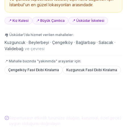
İstanbul'un en güzel lokasyonları arasındadır.
📍
Kız Kulesi
📍
Büyük Çamlıca
📍
Üsküdar İskelesi
🏘️
Üsküdar
\'da hizmet verilen mahalleler:
Kuzguncuk · Beylerbeyi · Çengelköy · Bağlarbaşı · Salacak ·
Validebağ
ve çevresi
📍 Mahalle bazında "yakınımda" arayanlar için:
Çengelköy
Fasıl Ekibi Kiralama
Kuzguncuk
Fasıl Ekibi Kiralama
Müzisyen / Canlı Müzik Kiralarken Kontrol
Listesi
Repertuvarın etkinlik türünüze (düğün, kurumsal, özel gece)
uygun olduğunu doğrulayın