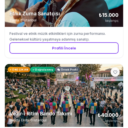
Etnik Zurna Sanatçısı
₺15.000
Zurna
·
İstanbul
başlangıç
Festival ve etnik müzik etkinlikleri için zurna performansı.
Geleneksel kültürü yaşatmaya adanmış sanatçı.
Profili İncele
⚡ ÖNE ÇIKAN
✓ Doğrulanmış
🎭 Örnek Profil
Vezir-i Ritim Bando Takımı
₺40.000
Bando Ekibi
·
İstanbul
başlangıç