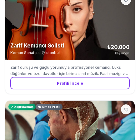
Zarif Kemancı Solisti
₺20.000
Keman Sanatçısı
·
İstanbul
başlangıç
Zarif duruşu ve güçlü yorumuyla profesyonel kemancı. Lüks
düğünler ve özel davetler için birinci sınıf müzik. Fasil muzigi ve
Turk muzigi repertuvarinda uzmandir.
Profili İncele
✓ Doğrulanmış
🎭 Örnek Profil