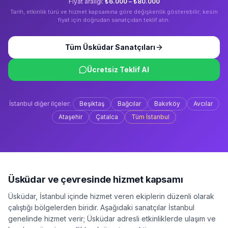
Fiyat aralığı:
₺6.000 – ₺80.000
Tarih, etkinlik türü ve hizmet kapsamına göre değişkenlik gösterebilir; kesin
fiyat için doğrudan sanatçıdan teklif alın.
Tüm
Üsküdar
Sanatçıları
Ücretsiz Teklif Al
İstanbul
diğer ilçeler:
Beşiktaş
Bağcılar
Bakırköy
Avcılar
Ataşehir
Çatalca
Tüm
İstanbul
Üsküdar
ve çevresinde hizmet kapsamı
Üsküdar
,
İstanbul
içinde hizmet veren ekiplerin düzenli olarak
çalıştığı bölgelerden biridir. Aşağıdaki sanatçılar
İstanbul
genelinde hizmet verir;
Üsküdar
adresli etkinliklerde ulaşım ve