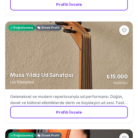
törenleri için. Fasil muzigi ve Turk muzigi repertuvarinda
Profili İncele
uzmandir.
✓ Doğrulanmış
🎭 Örnek Profil
Musa Yıldız Ud Sanatçısı
₺15.000
Ud
·
İstanbul
başlangıç
Geleneksel ve modern repertuvarıyla ud performansı. Düğün,
davet ve kültürel etkinliklerde derin ve büyüleyici ud sesi. Fasil
muzigi ve Turk muzigi repertuvarinda uzmandir.
Profili İncele
✓ Doğrulanmış
🎭 Örnek Profil