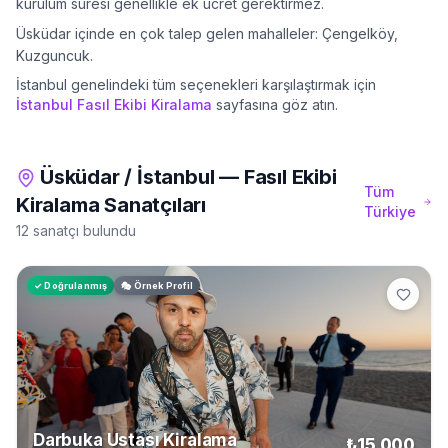
kurulum süresi genellikle ek ücret gerektirmez.
Üsküdar
içinde en çok talep gelen mahalleler:
Çengelköy,
Kuzguncuk
.
İstanbul
genelindeki tüm seçenekleri karşılaştırmak için
İstanbul
Fasıl Ekibi Kiralama
sayfasına göz atın.
Üsküdar
/
İstanbul
—
Fasıl Ekibi
Tüm
Kiralama
Sanatçıları
Türkiye
12 sanatçı bulundu
✓ Doğrulanmış
🎭 Örnek Profil
Darbuka Ustası Kiralama
₺15.000