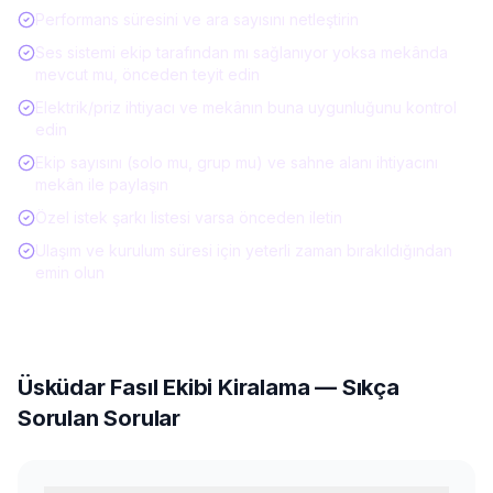
Performans süresini ve ara sayısını netleştirin
Ses sistemi ekip tarafından mı sağlanıyor yoksa mekânda
mevcut mu, önceden teyit edin
Elektrik/priz ihtiyacı ve mekânın buna uygunluğunu kontrol
edin
Ekip sayısını (solo mu, grup mu) ve sahne alanı ihtiyacını
mekân ile paylaşın
Özel istek şarkı listesi varsa önceden iletin
Ulaşım ve kurulum süresi için yeterli zaman bırakıldığından
emin olun
Üsküdar
Fasıl Ekibi Kiralama
— Sıkça
Sorulan Sorular