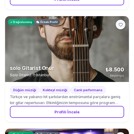
✓ Doğrulanmış
🎭 Örnek Profil
solo Gitarist Onur
₺8.500
Solo Gitarist
·
İstanbul
başlangıç
Düğün müziği
Kokteyl müziği
Canlı performans
Türkçe ve yabancı hit şarkılardan enstrümantal parçalara geniş
bir gitar repertuvarı. Etkinliğinizin temposuna göre program
esnetilir.
Profili İncele