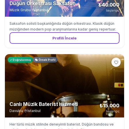
Düğün Orkestrası Saksafon
₺40.000
Müzik Grubu
·
İstanbul
başlangıç
Saksafon solisti başkanlığında düğün orkestrası. Klasik düğün
müziğinden modern pop aranjmanlarına kadar geniş repertuar.
Profili İncele
✓ Doğrulanmış
🎭 Örnek Profil
Canlı Müzik Baterist Hizmeti
₺15.000
Davulcu
·
İstanbul
başlangıç
Her türlü müzik stilinde deneyimli baterist. Düğün bandosu ve