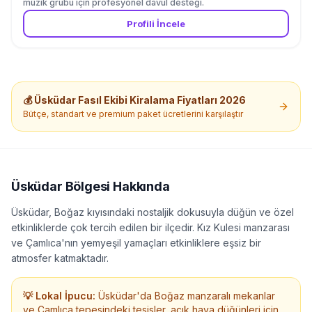
müzik grubu için profesyonel davul desteği.
Profili İncele
💰
Üsküdar
Fasıl Ekibi Kiralama
Fiyatları 2026
Bütçe, standart ve premium paket ücretlerini karşılaştır
Üsküdar
Bölgesi Hakkında
Üsküdar, Boğaz kıyısındaki nostaljik dokusuyla düğün ve özel
etkinliklerde çok tercih edilen bir ilçedir. Kız Kulesi manzarası
ve Çamlıca'nın yemyeşil yamaçları etkinliklere eşsiz bir
atmosfer katmaktadır.
💡 Lokal İpucu:
Üsküdar'da Boğaz manzaralı mekanlar
ve Çamlıca tepesindeki tesisler, açık hava düğünleri için