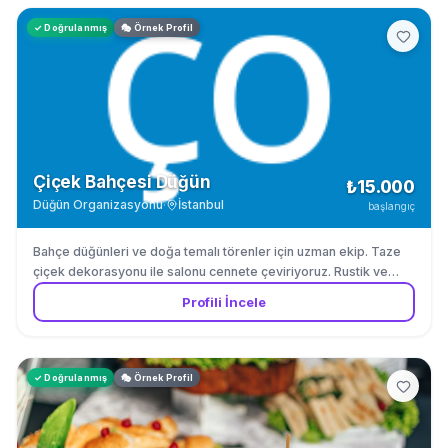
✓ Doğrulanmış
🎭 Örnek Profil
Çiçek Bahçesi Düğün
₺15.000
Düğün Organizasyonu
·
İstanbul
başlangıç
Bahçe düğünleri ve doğa temalı törenler için uzman ekip. Taze
çiçek dekorasyonu ile salonu cennete çeviriyoruz. Rustik ve
romantik düğünlerde uzmanız.
Profili İncele
✓ Doğrulanmış
🎭 Örnek Profil