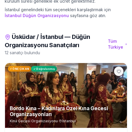
kurulum süresi genellikle ek ücret gerektirmez.
İstanbul
genelindeki tüm seçenekleri karşılaştırmak için
İstanbul
Düğün Organizasyonu
sayfasına göz atın.
Üsküdar
/
İstanbul
—
Düğün
Tüm
Organizasyonu
Sanatçıları
Türkiye
12 sanatçı bulundu
⚡ ÖNE ÇIKAN
✓ Doğrulanmış
Bordo Kına – Kadınlara Özel Kına Gecesi
Organizasyonları
Kina Gecesi Organizasyonu
·
İstanbul