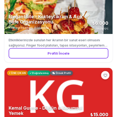
ElegantBite - Kokteyl İkram & Açık
Büfe Organizasyonu
₺6.000
Kokteyl Hizmeti
·
İstanbul
başlangıç
Etkinliklerinizde sunulan her ikramın bir sanat eseri olmasını
sağlıyoruz. Finger food platoları, tapas istasyonları, peynirleme-
şarküteri tabakları ve özel tatlı köşeleri ile misafirlerinize kokteyl
Profili İncele
saatinin tadını çıkartıyoruz. Düğün, gala gecesi, kurumsal kokteyl
ve özel davetler için tam kapsamlı ikram organizasyonu
yapıyoruz. Sunum estetiğini servis kalitesiyle birleştiriyoruz.
⚡ ÖNE ÇIKAN
✓ Doğrulanmış
🎭 Örnek Profil
Kemal Gurme - Düğün & Kurumsal
Yemek
₺15.000