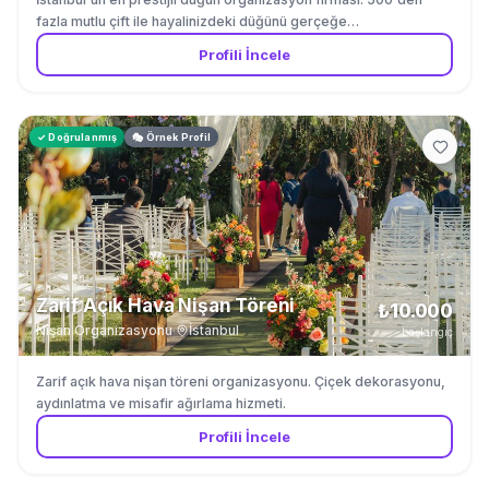
fazla mutlu çift ile hayalinizdeki düğünü gerçeğe
dönüştürüyoruz. Mekan seçiminden çiçek dekorasyonuna kadar
Profili İncele
tüm detaylar bizden.
✓ Doğrulanmış
🎭 Örnek Profil
Zarif Açık Hava Nişan Töreni
₺10.000
Nişan Organizasyonu
·
İstanbul
başlangıç
Zarif açık hava nişan töreni organizasyonu. Çiçek dekorasyonu,
aydınlatma ve misafir ağırlama hizmeti.
Profili İncele