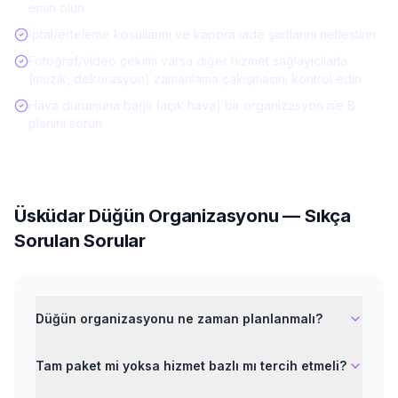
emin olun
İptal/erteleme koşullarını ve kapora iade şartlarını netleştirin
Fotoğraf/video çekimi varsa diğer hizmet sağlayıcılarla
(müzik, dekorasyon) zamanlama çakışmasını kontrol edin
Hava durumuna bağlı (açık hava) bir organizasyon ise B
planını sorun
Üsküdar
Düğün Organizasyonu
— Sıkça
Sorulan Sorular
Düğün organizasyonu ne zaman planlanmalı?
Tam paket mi yoksa hizmet bazlı mı tercih etmeli?