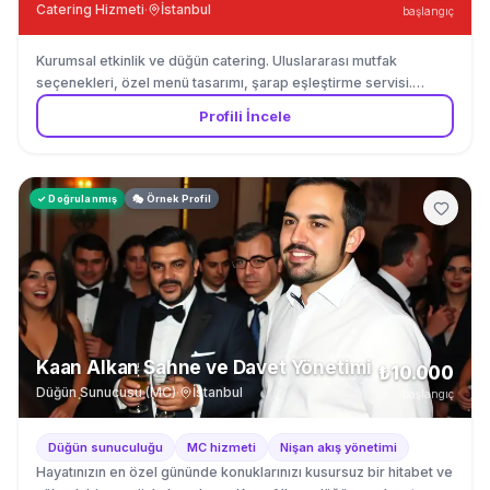
Catering Hizmeti
·
İstanbul
başlangıç
Kurumsal etkinlik ve düğün catering. Uluslararası mutfak
seçenekleri, özel menü tasarımı, şarap eşleştirme servisi.
İstanbul Boğaz bölgesi.
Profili İncele
✓ Doğrulanmış
🎭 Örnek Profil
Kaan Alkan Sahne ve Davet Yönetimi
₺10.000
Düğün Sunucusu (MC)
·
İstanbul
başlangıç
Düğün sunuculuğu
MC hizmeti
Nişan akış yönetimi
Hayatınızın en özel gününde konuklarınızı kusursuz bir hitabet ve