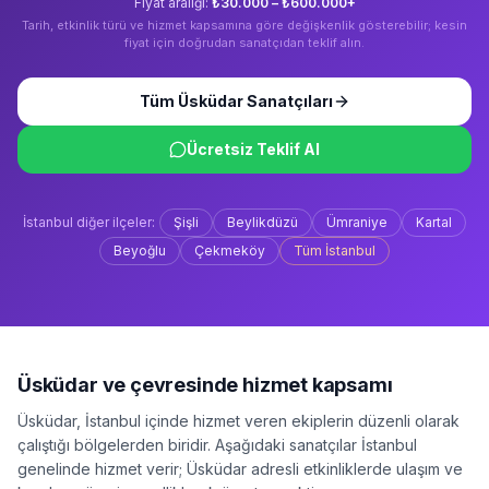
Fiyat aralığı:
₺30.000 – ₺600.000+
Tarih, etkinlik türü ve hizmet kapsamına göre değişkenlik gösterebilir; kesin
fiyat için doğrudan sanatçıdan teklif alın.
Tüm
Üsküdar
Sanatçıları
Ücretsiz Teklif Al
İstanbul
diğer ilçeler:
Şişli
Beylikdüzü
Ümraniye
Kartal
Beyoğlu
Çekmeköy
Tüm
İstanbul
Üsküdar
ve çevresinde hizmet kapsamı
Üsküdar
,
İstanbul
içinde hizmet veren ekiplerin düzenli olarak
çalıştığı bölgelerden biridir. Aşağıdaki sanatçılar
İstanbul
genelinde hizmet verir;
Üsküdar
adresli etkinliklerde ulaşım ve