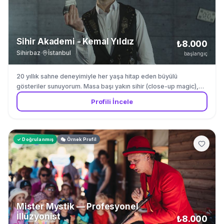
Sihir Akademi - Kemal Yıldız
₺8.000
Sihirbaz
·
İstanbul
başlangıç
20 yıllık sahne deneyimiyle her yaşa hitap eden büyülü
gösteriler sunuyorum. Masa başı yakın sihir (close-up magic),
sahne illüzyonları ve çocuk büyücülüğü alanlarında uzmanım.
Profili İncele
Gösterilerim Türkçe ve İngilizce olarak düzenlenebilir. Her
etkinlik özelinde özelleştirme yapıyoruz.
✓ Doğrulanmış
🎭 Örnek Profil
Mister Mystik — Profesyonel
İllüzyonist
₺8.000