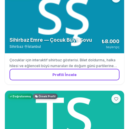
Sihirbaz Emre — Çocuk Büyü Şovu
₺8.000
Sihirbaz
·
İstanbul
başlangıç
Çocuklar için interaktif sihirbaz gösterisi. Bilet doldurma, halka
hilesi ve eğlenceli büyü numaraları ile doğum günü partilerine
renk katar.
Profili İncele
✓ Doğrulanmış
🎭 Örnek Profil