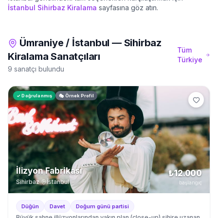
İstanbul
Sihirbaz Kiralama
sayfasına göz atın.
Ümraniye
/
İstanbul
—
Sihirbaz
Tüm
Kiralama
Sanatçıları
Türkiye
9 sanatçı bulundu
✓ Doğrulanmış
🎭 Örnek Profil
İlizyon Fabrikası
₺12.000
Sihirbaz
·
İstanbul
başlangıç
Düğün
Davet
Doğum günü partisi
Büyük sahne illüzyonlarından yakın plan (close-up) sihire uzanan