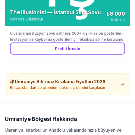
The Illusionist — İstanbul Sihir Şovu
₺8.000
Sihirbaz
·
İstanbul
başlangıç
Uluslararası illüzyon şovu sahnesi. 300+ kişilik salon gösterileri,
levitasyon ve kaybolma gösterileri için eksiksiz sahne kurulumu.
Profili İncele
💰
Ümraniye
Sihirbaz Kiralama
Fiyatları 2026
Bütçe, standart ve premium paket ücretlerini karşılaştır
Ümraniye
Bölgesi Hakkında
Ümraniye, İstanbul'un Anadolu yakasında hızla büyüyen ve