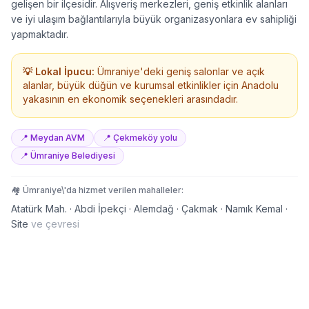
gelişen bir ilçesidir. Alışveriş merkezleri, geniş etkinlik alanları
ve iyi ulaşım bağlantılarıyla büyük organizasyonlara ev sahipliği
yapmaktadır.
💡 Lokal İpucu:
Ümraniye'deki geniş salonlar ve açık
alanlar, büyük düğün ve kurumsal etkinlikler için Anadolu
yakasının en ekonomik seçenekleri arasındadır.
📍
Meydan AVM
📍
Çekmeköy yolu
📍
Ümraniye Belediyesi
🏘️
Ümraniye
\'da hizmet verilen mahalleler:
Atatürk Mah. · Abdi İpekçi · Alemdağ · Çakmak · Namık Kemal ·
Site
ve çevresi
Gösteri / Performans Kiralarken Kontrol