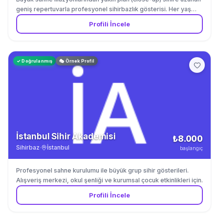
geniş repertuvarla profesyonel sihirbazlık gösterisi. Her yaş
grubuna uygun program seçenekleri.
Profili İncele
✓ Doğrulanmış
🎭 Örnek Profil
İstanbul Sihir Akademisi
₺8.000
Sihirbaz
·
İstanbul
başlangıç
Profesyonel sahne kurulumu ile büyük grup sihir gösterileri.
Alışveriş merkezi, okul şenliği ve kurumsal çocuk etkinlikleri için.
Profili İncele