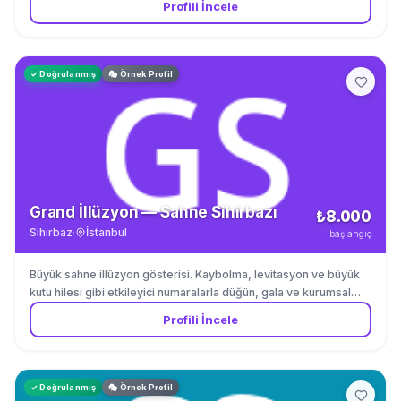
Profili İncele
✓ Doğrulanmış
🎭 Örnek Profil
Grand İllüzyon — Sahne Sihirbazı
₺8.000
Sihirbaz
·
İstanbul
başlangıç
Büyük sahne illüzyon gösterisi. Kaybolma, levitasyon ve büyük
kutu hilesi gibi etkileyici numaralarla düğün, gala ve kurumsal
etkinlikler.
Profili İncele
✓ Doğrulanmış
🎭 Örnek Profil