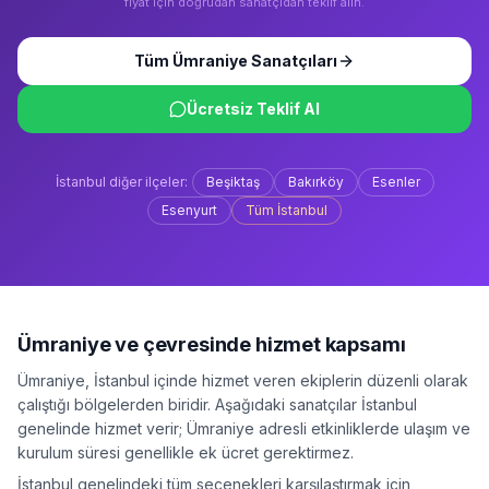
fiyat için doğrudan sanatçıdan teklif alın.
Tüm
Ümraniye
Sanatçıları
Ücretsiz Teklif Al
İstanbul
diğer ilçeler:
Beşiktaş
Bakırköy
Esenler
Esenyurt
Tüm
İstanbul
Ümraniye
ve çevresinde hizmet kapsamı
Ümraniye
,
İstanbul
içinde hizmet veren ekiplerin düzenli olarak
çalıştığı bölgelerden biridir. Aşağıdaki sanatçılar
İstanbul
genelinde hizmet verir;
Ümraniye
adresli etkinliklerde ulaşım ve
kurulum süresi genellikle ek ücret gerektirmez.
İstanbul
genelindeki tüm seçenekleri karşılaştırmak için