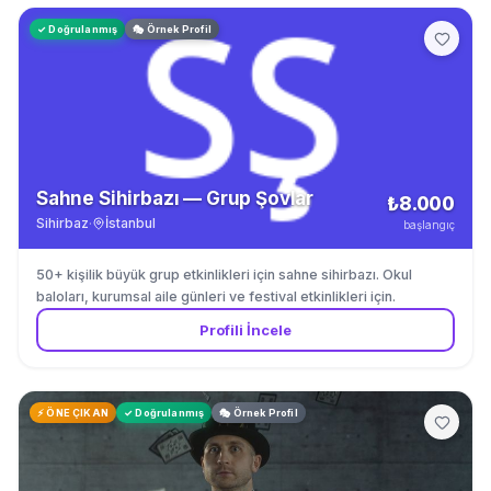
✓ Doğrulanmış
🎭 Örnek Profil
Sahne Sihirbazı — Grup Şovlar
₺8.000
Sihirbaz
·
İstanbul
başlangıç
50+ kişilik büyük grup etkinlikleri için sahne sihirbazı. Okul
baloları, kurumsal aile günleri ve festival etkinlikleri için.
Profili İncele
⚡ ÖNE ÇIKAN
✓ Doğrulanmış
🎭 Örnek Profil