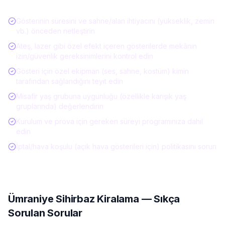
Listesi
Gösterinin süresini ve sahne/alan ihtiyacını (yükseklik, zemin
vb.) önceden netleştirin
Ateş, lazer gibi özel efekt içeren gösterilerde mekânın
izin/güvenlik gereksinimlerini kontrol edin
Gösteri için özel ekipman (ses, sahne, kostüm) kimin
tarafından sağlandığını teyit edin
Misafir yaş grubuna uygunluğu (özellikle karışık yaş
gruplarında) değerlendirin
Kurulum ve prova için gereken süreyi programınıza dahil
edin
İptal/hava koşulu (açık hava gösterileri için) politikasını sorun
Ümraniye
Sihirbaz Kiralama
— Sıkça
Sorulan Sorular