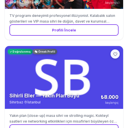
Sihirbaz
·
İstanbul
başlangıç
TV programı deneyimli profesyonel illüzyonist. Kalabalık salon
gösterileri ve VIP masa sihri ile düğün, davet ve kurumsal
etkinlikler.
Profili İncele
✓ Doğrulanmış
🎭 Örnek Profil
Sihirli Eller — Yakın Plan Büyü
₺8.000
Sihirbaz
·
İstanbul
başlangıç
Yakın plan (close-up) masa sihri ve strolling magic. Kokteyl
saatleri ve networking etkinlikleri için misafirleri büyüleyen özel
gösteriler.