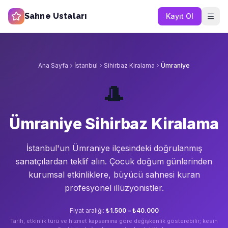
Sahne Ustaları
Kayıt Ol
Ana Sayfa
İstanbul
Sihirbaz Kiralama
Ümraniye
🎩
Ümraniye Sihirbaz Kiralama
İstanbul'un
Ümraniye
ilçesindeki doğrulanmış
sanatçılardan teklif alın.
Çocuk doğum günlerinden
kurumsal etkinliklere, büyücü sahnesi kuran
profesyonel illüzyonistler.
Fiyat aralığı:
₺1.500 – ₺40.000
Tarih, etkinlik türü ve hizmet kapsamına göre değişkenlik gösterebilir; kesin