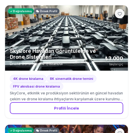
✓ Doğrulanmış
🎭 Örnek Profil
SkyCore Havadan Görüntüleme ve
Drone Sistemleri
₺3.000
Drone Görüntüleme
·
İstanbul
başlangıç
4K drone kiralama
8K sinematik drone temini
FPV akrobasi drone kiralama
SkyCore, etkinlik ve prodüksiyon sektörünün en güncel havadan
çekim ve drone kiralama ihtiyaçlarını karşılamak üzere kurulmuş
öncü bir teknik ekipman sağlayıcısıdır. Sektördeki teknolojik
Profili İncele
gelişmeleri yakından takip ederek kurulan firmamız, ilk günden
bu yana etkinlik organizatörlerine, reklam ajanslarına ve
prodüksiyon ekiplerine en güvenilir uçuş sistemlerini
sunmaktadır. Geniş depo altyapımız, sürekli güncellenen
✓ Doğrulanmış
🎭 Örnek Profil