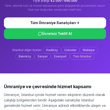
Fiyat aralığı:
₺2.000 – ₺60.000
Tarih, etkinlik türü ve hizmet kapsamına göre değişkenlik gösterebilir; kesin
fiyat için doğrudan sanatçıdan teklif alın.
Tüm
Ümraniye
Sanatçıları
Ücretsiz Teklif Al
İstanbul
diğer ilçeler:
Kadıköy
Üsküdar
Maltepe
Bakırköy
Sarıyer
Esenyurt
Tüm
İstanbul
Ümraniye
ve çevresinde hizmet kapsamı
Ümraniye
,
İstanbul
içinde hizmet veren ekiplerin düzenli olarak
çalıştığı bölgelerden biridir. Aşağıdaki sanatçılar
İstanbul
genelinde hizmet verir;
Ümraniye
adresli etkinliklerde ulaşım ve