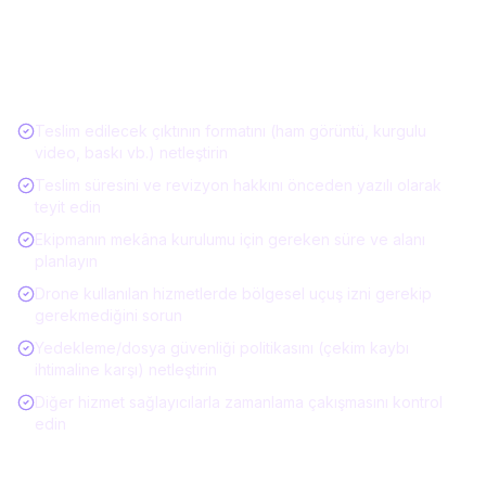
Etkinlik Hizmeti Alırken Kontrol Listesi
Teslim edilecek çıktının formatını (ham görüntü, kurgulu
video, baskı vb.) netleştirin
Teslim süresini ve revizyon hakkını önceden yazılı olarak
teyit edin
Ekipmanın mekâna kurulumu için gereken süre ve alanı
planlayın
Drone kullanılan hizmetlerde bölgesel uçuş izni gerekip
gerekmediğini sorun
Yedekleme/dosya güvenliği politikasını (çekim kaybı
ihtimaline karşı) netleştirin
Diğer hizmet sağlayıcılarla zamanlama çakışmasını kontrol
edin