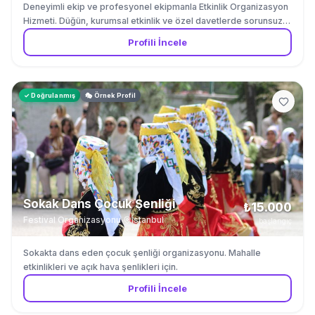
Deneyimli ekip ve profesyonel ekipmanla Etkinlik Organizasyon
Hizmeti. Düğün, kurumsal etkinlik ve özel davetlerde sorunsuz
hizmet garantisi. İstanbul merkezli, çevre illere hizmet verilir.
Profili İncele
✓ Doğrulanmış
🎭 Örnek Profil
Sokak Dans Çocuk Şenliği
₺15.000
Festival Organizasyonu
·
İstanbul
başlangıç
Sokakta dans eden çocuk şenliği organizasyonu. Mahalle
etkinlikleri ve açık hava şenlikleri için.
Profili İncele