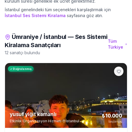
kurulum süresi genellikle ek ücret gerektirmez.
İstanbul
genelindeki tüm seçenekleri karşılaştırmak için
İstanbul
Ses Sistemi Kiralama
sayfasına göz atın.
Ümraniye
/
İstanbul
—
Ses Sistemi
Tüm
Kiralama
Sanatçıları
Türkiye
12 sanatçı bulundu
✓ Doğrulanmış
yusuf yiğit kamanlı
₺10.000
Etkinlik Organizasyon Hizmeti
·
İstanbul
başlangıç