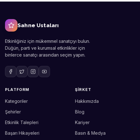
Sahne Ustaları
Etkinliğiniz için mükemmel sanatçıyı bulun.
Düğün, parti ve kurumsal etkinlikler için
binlerce sanatçı arasından seçim yapın.
PLATFORM
ŞIRKET
Kategoriler
Hakkımızda
Sahne Ustaları
Etkinlik uzmanınız
Şehirler
Blog
Etkinlik Talepleri
Kariyer
Merhaba! Size nasıl yardımcı
olabiliriz? WhatsApp üzerinden
Başarı Hikayeleri
Basın & Medya
bize ulaşabilirsiniz.