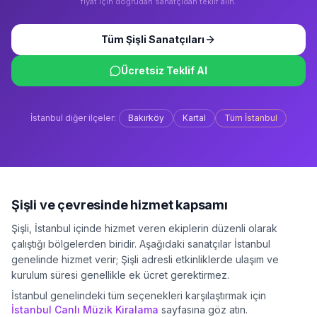
fiyat için doğrudan sanatçıdan teklif alın.
Tüm
Şişli
Sanatçıları
Ücretsiz Teklif Al
İstanbul
diğer ilçeler:
Bakırköy
Kartal
Tüm
İstanbul
Şişli
ve çevresinde hizmet kapsamı
Şişli
,
İstanbul
içinde hizmet veren ekiplerin düzenli olarak
çalıştığı bölgelerden biridir. Aşağıdaki sanatçılar
İstanbul
genelinde hizmet verir;
Şişli
adresli etkinliklerde ulaşım ve
kurulum süresi genellikle ek ücret gerektirmez.
İstanbul
genelindeki tüm seçenekleri karşılaştırmak için
İstanbul
Canlı Müzik Kiralama
sayfasına göz atın.