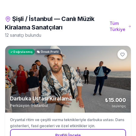
Şişli
/
İstanbul
—
Canlı Müzik
Tüm
Kiralama
Sanatçıları
Türkiye
12 sanatçı bulundu
✓ Doğrulanmış
🎭 Örnek Profil
Darbuka Ustası Kiralama
₺15.000
Perküsyon
·
İstanbul
başlangıç
Oryantal ritim ve çeşitli vurma teknikleriyle darbuka ustası. Dans
gösterileri, fasıl geceleri ve özel etkinlikler için.
Profili İncele