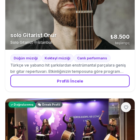
solo Gitarist Onur
₺8.500
Solo Gitarist
·
İstanbul
başlangıç
Düğün müziği
Kokteyl müziği
Canlı performans
Türkçe ve yabancı hit şarkılardan enstrümantal parçalara geniş
bir gitar repertuvarı. Etkinliğinizin temposuna göre program
esnetilir.
Profili İncele
✓ Doğrulanmış
🎭 Örnek Profil