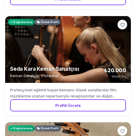
✓ Doğrulanmış
🎭 Örnek Profil
Seda Kara Keman Sanatçısı
₺20.000
Keman Sanatçısı
·
İstanbul
başlangıç
Profesyonel eğitimli bayan kemancı. Klasik sonatlardan film
müziklerine uzanan repertuarıyla resepsiyonlar ve düğün
törenleri için. Fasil muzigi ve Turk muzigi repertuvarinda
Profili İncele
uzmandir.
✓ Doğrulanmış
🎭 Örnek Profil