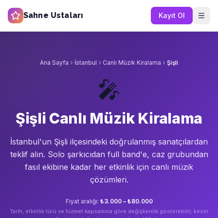
Sahne Ustaları
Kayıt Ol
Ana Sayfa
İstanbul
Canlı Müzik Kiralama
Şişli
🎤
Şişli Canlı Müzik Kiralama
İstanbul'un
Şişli
ilçesindeki doğrulanmış sanatçılardan
teklif alın.
Solo şarkıcıdan full band'e, caz grubundan
fasıl ekibine kadar her etkinlik için canlı müzik
çözümleri.
Fiyat aralığı:
₺3.000 – ₺80.000
Tarih, etkinlik türü ve hizmet kapsamına göre değişkenlik gösterebilir; kesin