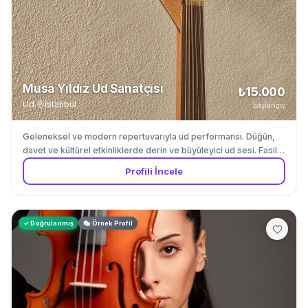
Musa Yıldız Ud Sanatçısı
₺15.000
Ud
·
İstanbul
başlangıç
Geleneksel ve modern repertuvarıyla ud performansı. Düğün,
davet ve kültürel etkinliklerde derin ve büyüleyici ud sesi. Fasil
muzigi ve Turk muzigi repertuvarinda uzmandir.
Profili İncele
✓ Doğrulanmış
🎭 Örnek Profil