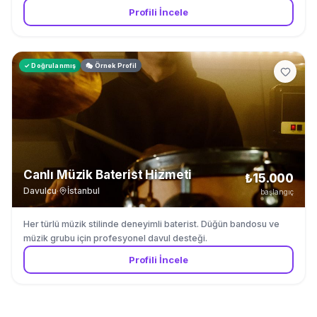
Profili İncele
✓ Doğrulanmış
🎭 Örnek Profil
Canlı Müzik Baterist Hizmeti
₺15.000
Davulcu
·
İstanbul
başlangıç
Her türlü müzik stilinde deneyimli baterist. Düğün bandosu ve
müzik grubu için profesyonel davul desteği.
Profili İncele