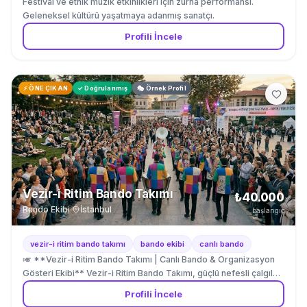
Festival ve etnik müzik etkinlikleri için zurna performansı.
Geleneksel kültürü yaşatmaya adanmış sanatçı.
Profili İncele
⚡ ÖNE ÇIKAN
✓ Doğrulanmış
🎭 Örnek Profil
Vezir-i Ritim Bando Takımı
₺40.000
Bando Ekibi
·
İstanbul
başlangıç
vezir-i ritim bando takımı
bando ekibi
canlı bando
🎺 **Vezir-i Ritim Bando Takımı | Canlı Bando & Organizasyon
Gösteri Ekibi** Vezir-i Ritim Bando Takımı, güçlü nefesli çalgılar
ve dinamik ritim performansıyla organizasyonlara yüksek enerji
Profili İncele
ve profesyonel sahne deneyimi kazandıran seçkin bir bando