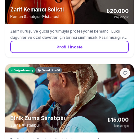
Zarif Kemancı Solisti
₺20.000
Keman Sanatçısı
·
İstanbul
başlangıç
Zarif duruşu ve güçlü yorumuyla profesyonel kemancı. Lüks
düğünler ve özel davetler için birinci sınıf müzik. Fasil muzigi ve
Turk muzigi repertuvarinda uzmandir.
Profili İncele
✓ Doğrulanmış
🎭 Örnek Profil
Etnik Zurna Sanatçısı
₺15.000
Zurna
·
İstanbul
başlangıç