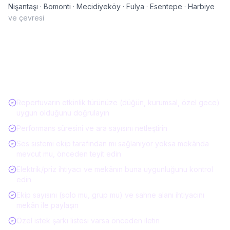
Nişantaşı · Bomonti · Mecidiyeköy · Fulya · Esentepe · Harbiye
ve çevresi
Müzisyen / Canlı Müzik Kiralarken Kontrol
Listesi
Repertuvarın etkinlik türünüze (düğün, kurumsal, özel gece)
uygun olduğunu doğrulayın
Performans süresini ve ara sayısını netleştirin
Ses sistemi ekip tarafından mı sağlanıyor yoksa mekânda
mevcut mu, önceden teyit edin
Elektrik/priz ihtiyacı ve mekânın buna uygunluğunu kontrol
edin
Ekip sayısını (solo mu, grup mu) ve sahne alanı ihtiyacını
mekân ile paylaşın
Özel istek şarkı listesi varsa önceden iletin