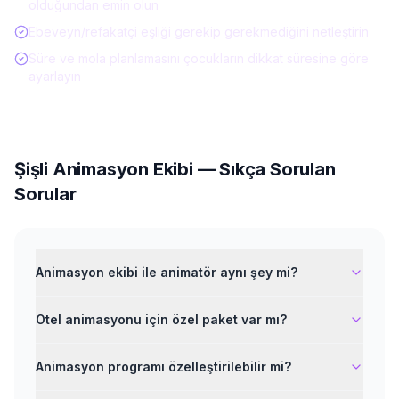
olduğundan emin olun
Ebeveyn/refakatçi eşliği gerekip gerekmediğini netleştirin
Süre ve mola planlamasını çocukların dikkat süresine göre
ayarlayın
Şişli
Animasyon Ekibi
— Sıkça Sorulan
Sorular
Animasyon ekibi ile animatör aynı şey mi?
Otel animasyonu için özel paket var mı?
Animasyon programı özelleştirilebilir mi?