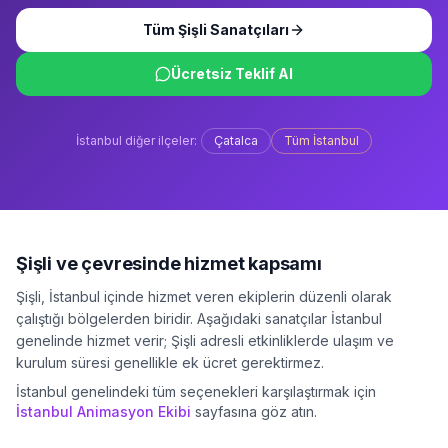
Tüm
Şişli
Sanatçıları
Ücretsiz Teklif Al
İstanbul
diğer ilçeler:
Çatalca
Tüm
İstanbul
Şişli
ve çevresinde hizmet kapsamı
Şişli
,
İstanbul
içinde hizmet veren ekiplerin düzenli olarak
çalıştığı bölgelerden biridir. Aşağıdaki sanatçılar
İstanbul
genelinde hizmet verir;
Şişli
adresli etkinliklerde ulaşım ve
kurulum süresi genellikle ek ücret gerektirmez.
İstanbul
genelindeki tüm seçenekleri karşılaştırmak için
İstanbul
Animasyon Ekibi
sayfasına göz atın.