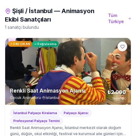
Şişli
/
İstanbul
—
Animasyon
Tüm
Ekibi
Sanatçıları
Türkiye
1 sanatçı bulundu
⚡ ÖNE ÇIKAN
✓ Doğrulanmış
Renkli Saat Animasyon Ajansı
₺2.000
Cocuk Animatoru
·
İstanbul
başlangıç
İstanbul Palyaço Kiralama
Palyaço Ajansı
Profesyonel Palyaço Temini
Renkli Saat Animasyon Ajansı, İstanbul merkezli olarak doğum
günü, düğün, okul etkinliği, festival ve kurumsal aile günleri için