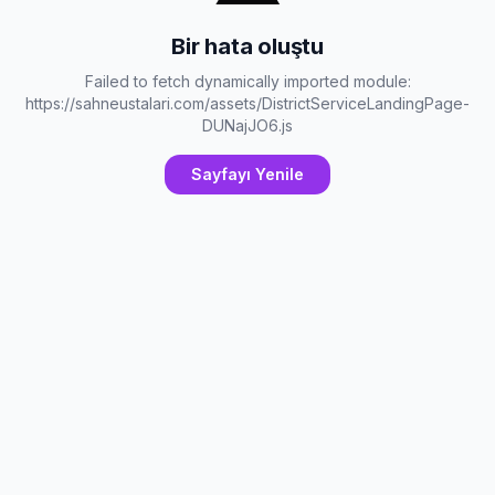
Bir hata oluştu
Failed to fetch dynamically imported module:
https://sahneustalari.com/assets/DistrictServiceLandingPage-
DUNajJO6.js
Sayfayı Yenile