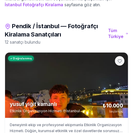
İstanbul
Fotoğrafçı Kiralama
sayfasına göz atın.
Pendik
/
İstanbul
—
Fotoğrafçı
Tüm
Kiralama
Sanatçıları
Türkiye
12 sanatçı bulundu
✓ Doğrulanmış
yusuf yiğit kamanlı
₺10.000
Etkinlik Organizasyon Hizmeti
·
İstanbul
başlangıç
Deneyimli ekip ve profesyonel ekipmanla Etkinlik Organizasyon
Hizmeti. Düğün, kurumsal etkinlik ve özel davetlerde sorunsuz