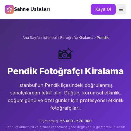
Sahne Ustaları
Kayıt Ol
Ana Sayfa
İstanbul
Fotoğrafçı Kiralama
Pendik
📸
Pendik Fotoğrafçı Kiralama
İstanbul'un
Pendik
ilçesindeki doğrulanmış
sanatçılardan teklif alın.
Düğün, kurumsal etkinlik,
doğum günü ve özel günler için profesyonel etkinlik
fotoğrafçıları.
Fiyat aralığı:
₺5.000 – ₺70.000
Tarih, etkinlik türü ve hizmet kapsamına göre değişkenlik gösterebilir; kesin