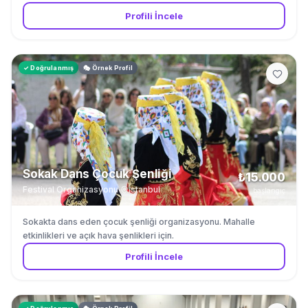
hizmet garantisi. İstanbul merkezli, çevre illere hizmet verilir.
Profili İncele
✓ Doğrulanmış
🎭 Örnek Profil
Sokak Dans Çocuk Şenliği
₺15.000
Festival Organizasyonu
·
İstanbul
başlangıç
Sokakta dans eden çocuk şenliği organizasyonu. Mahalle
etkinlikleri ve açık hava şenlikleri için.
Profili İncele