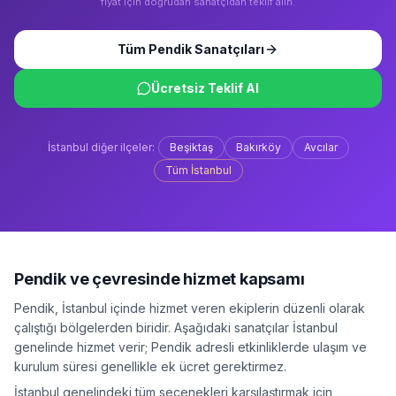
fiyat için doğrudan sanatçıdan teklif alın.
Tüm
Pendik
Sanatçıları
Ücretsiz Teklif Al
İstanbul
diğer ilçeler:
Beşiktaş
Bakırköy
Avcılar
Tüm
İstanbul
Pendik
ve çevresinde hizmet kapsamı
Pendik
,
İstanbul
içinde hizmet veren ekiplerin düzenli olarak
çalıştığı bölgelerden biridir. Aşağıdaki sanatçılar
İstanbul
genelinde hizmet verir;
Pendik
adresli etkinliklerde ulaşım ve
kurulum süresi genellikle ek ücret gerektirmez.
İstanbul
genelindeki tüm seçenekleri karşılaştırmak için