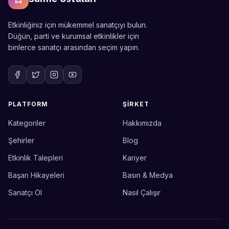
Etkinliğiniz için mükemmel sanatçıyı bulun.
Düğün, parti ve kurumsal etkinlikler için
binlerce sanatçı arasından seçim yapın.
PLATFORM
ŞIRKET
Kategoriler
Hakkımızda
Sahne Ustaları
Etkinlik uzmanınız
Şehirler
Blog
Etkinlik Talepleri
Kariyer
Merhaba! Size nasıl yardımcı
olabiliriz? WhatsApp üzerinden
Başarı Hikayeleri
Basın & Medya
bize ulaşabilirsiniz.
Sanatçı Ol
Nasıl Çalışır
Merhaba! Bilgi almak istiyorum.