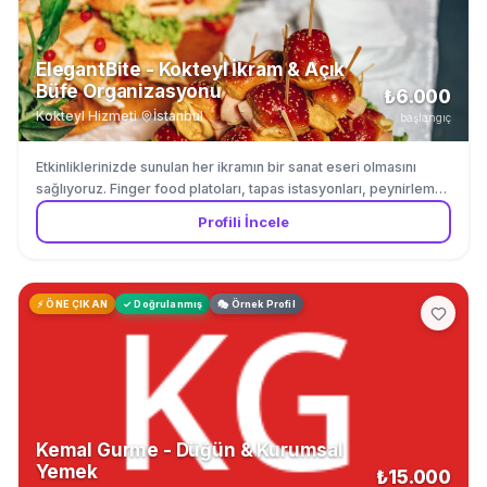
ElegantBite - Kokteyl İkram & Açık
Büfe Organizasyonu
₺6.000
Kokteyl Hizmeti
·
İstanbul
başlangıç
Etkinliklerinizde sunulan her ikramın bir sanat eseri olmasını
sağlıyoruz. Finger food platoları, tapas istasyonları, peynirleme-
şarküteri tabakları ve özel tatlı köşeleri ile misafirlerinize kokteyl
Profili İncele
saatinin tadını çıkartıyoruz. Düğün, gala gecesi, kurumsal kokteyl
ve özel davetler için tam kapsamlı ikram organizasyonu
yapıyoruz. Sunum estetiğini servis kalitesiyle birleştiriyoruz.
⚡ ÖNE ÇIKAN
✓ Doğrulanmış
🎭 Örnek Profil
Kemal Gurme - Düğün & Kurumsal
Yemek
₺15.000