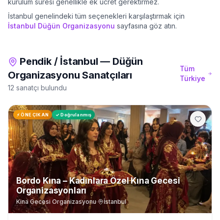
kurulum süresi genellikle ek ücret gerektirmez.
İstanbul
genelindeki tüm seçenekleri karşılaştırmak için
İstanbul
Düğün Organizasyonu
sayfasına göz atın.
Pendik
/
İstanbul
—
Düğün
Tüm
Organizasyonu
Sanatçıları
Türkiye
12 sanatçı bulundu
⚡ ÖNE ÇIKAN
✓ Doğrulanmış
Bordo Kına – Kadınlara Özel Kına Gecesi
Organizasyonları
Kina Gecesi Organizasyonu
·
İstanbul