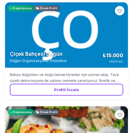
✓ Doğrulanmış
🎭 Örnek Profil
Çiçek Bahçesi Düğün
₺15.000
Düğün Organizasyonu
·
İstanbul
başlangıç
Bahçe düğünleri ve doğa temalı törenler için uzman ekip. Taze
çiçek dekorasyonu ile salonu cennete çeviriyoruz. Rustik ve
romantik düğünlerde uzmanız.
Profili İncele
✓ Doğrulanmış
🎭 Örnek Profil