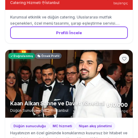
Catering Hizmeti
·
İstanbul
başlangıç
Kurumsal etkinlik ve düğün catering. Uluslararası mutfak
seçenekleri, özel menü tasarımı, şarap eşleştirme servisi.
İstanbul Boğaz bölgesi.
Profili İncele
✓ Doğrulanmış
🎭 Örnek Profil
Kaan Alkan Sahne ve Davet Yönetimi
₺10.000
Düğün Sunucusu (MC)
·
İstanbul
başlangıç
Düğün sunuculuğu
MC hizmeti
Nişan akış yönetimi
Hayatınızın en özel gününde konuklarınızı kusursuz bir hitabet ve