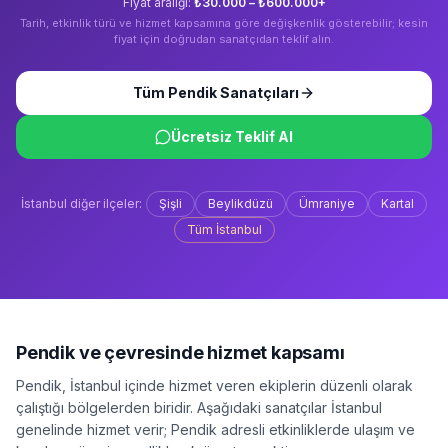
Fiyat aralığı:
₺30.000 – ₺600.000+
Tarih, etkinlik türü ve hizmet kapsamına göre değişkenlik gösterebilir; kesin
fiyat için doğrudan sanatçıdan teklif alın.
Tüm
Pendik
Sanatçıları
Ücretsiz Teklif Al
İstanbul
diğer ilçeler:
Şişli
Beylikdüzü
Ümraniye
Kartal
Tüm
İstanbul
Pendik
ve çevresinde hizmet kapsamı
Pendik
,
İstanbul
içinde hizmet veren ekiplerin düzenli olarak
çalıştığı bölgelerden biridir. Aşağıdaki sanatçılar
İstanbul
genelinde hizmet verir;
Pendik
adresli etkinliklerde ulaşım ve