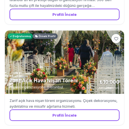
fazla mutlu çift ile hayalinizdeki düğünü gerçeğe
dönüştürüyoruz. Mekan seçiminden çiçek dekorasyonuna kadar
Profili İncele
tüm detaylar bizden.
✓ Doğrulanmış
🎭 Örnek Profil
Zarif Açık Hava Nişan Töreni
₺10.000
Nişan Organizasyonu
·
İstanbul
başlangıç
Zarif açık hava nişan töreni organizasyonu. Çiçek dekorasyonu,
aydınlatma ve misafir ağırlama hizmeti.
Profili İncele