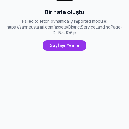
Bir hata oluştu
Failed to fetch dynamically imported module:
https://sahneustalari.com/assets/DistrictServiceLandingPage-
DUNajJO6.js
Sayfayı Yenile