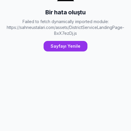
Bir hata oluştu
Failed to fetch dynamically imported module:
https://sahneustalari.com/assets/DistrictServiceLandingPage-
BxX7ezDj.js
Sayfayı Yenile