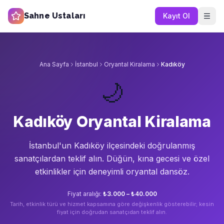
Sahne Ustaları
Kayıt Ol
Ana Sayfa
İstanbul
Oryantal Kiralama
Kadıköy
🌙
Kadıköy Oryantal Kiralama
İstanbul'un
Kadıköy
ilçesindeki doğrulanmış
sanatçılardan teklif alın.
Düğün, kına gecesi ve özel
etkinlikler için deneyimli oryantal dansöz.
Fiyat aralığı:
₺3.000 – ₺40.000
Tarih, etkinlik türü ve hizmet kapsamına göre değişkenlik gösterebilir; kesin
fiyat için doğrudan sanatçıdan teklif alın.