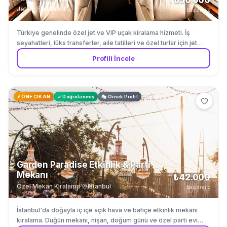
₺50.000
Jetler
·
İstanbul
başlangıç
Türkiye genelinde özel jet ve VIP uçak kiralama hizmeti. İş
seyahatleri, lüks transferler, aile tatilleri ve özel turlar için jet
charter hizmeti. İstanbul Sabiha Gökçen ve Atatürk (Hezarfen)
Profili İncele
havalimanlarından hizmet veriyoruz. Türkiye içi ve yurt dışı
destinasyonlara VIP hava transfer organizasyonu.
⚡ ÖNE ÇIKAN
✓ Doğrulanmış
🎭 Örnek Profil
Garden Paradise Etkinlik & Parti
Mekanı
₺42.000
Özel Mekan Kiralama
·
İstanbul
başlangıç
İstanbul'da doğayla iç içe açık hava ve bahçe etkinlik mekanı
kiralama. Düğün mekanı, nişan, doğum günü ve özel parti evi