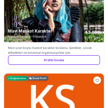
Mavi Maskot Karakter
₺3.000
Maskot Karakter
·
İstanbul
başlangıç
Mavi uzun boylu maskot karakter kiralama. Şenlikler, çocuk
etkinlikleri ve kurumsal organizasyonlar için.
Profili İncele
✓ Doğrulanmış
🎭 Örnek Profil