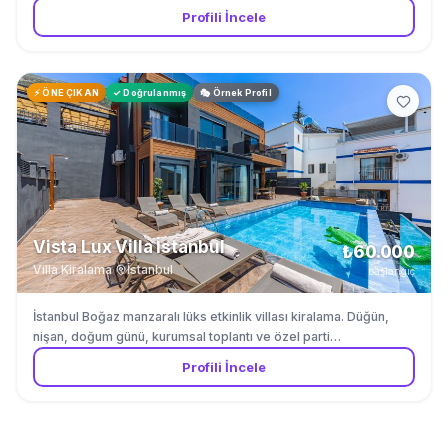
olarak romantik bahçe, ahşap teras ve rustik iç mekan
Profili İncele
seçenekleri sunuyoruz. Aydınlatma sistemleri ve bahçe
dekorasyonu dahil. Catering ve müzik partnerleri ile tam
organizasyon desteği.
⚡ ÖNE ÇIKAN
✓ Doğrulanmış
🎭 Örnek Profil
Vista Lux Villa İstanbul
₺60.000
Villa Kiralama
·
İstanbul
başlangıç
İstanbul Boğaz manzaralı lüks etkinlik villası kiralama. Düğün,
nişan, doğum günü, kurumsal toplantı ve özel parti
organizasyonları için özel villa. Infinity havuz, tam donanımlı
Profili İncele
mutfak, 5 yatak odası, geniş teras ve bahçe ile maksimum 80
kişiye kadar ağırlıyoruz. Beykoz ve Sarıyer bölgelerinde hizmet
veriyoruz. ⚠️ Fiyat kişi sayısına, etkinlik süresine ve etkinlik
türüne göre değişkenlik gösterebilir.