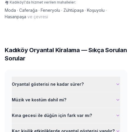
🏘️
Kadıköy
\'da hizmet verilen mahalleler:
Moda · Caferağa · Feneryolu · Zühtüpaşa · Koşuyolu ·
Hasanpaşa
ve çevresi
Kadıköy
Oryantal Kiralama
— Sıkça Sorulan
Sorular
Oryantal gösterisi ne kadar sürer?
Müzik ve kostüm dahil mi?
Kına gecesi ile düğün için fark var mı?
Kaç kişilik etkinliklerde oryantal gösterisi yapılır?