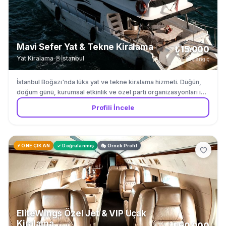
Mavi Sefer Yat & Tekne Kiralama
₺15.000
Yat Kiralama
·
İstanbul
başlangıç
İstanbul Boğazı'nda lüks yat ve tekne kiralama hizmeti. Düğün,
doğum günü, kurumsal etkinlik ve özel parti organizasyonları için
etkinlik teknesi, yat gezisi ve parti teknesi kiralama. Boğaz
Profili İncele
manzarası eşliğinde gün batımı turu, düğün teknesi ve parti yatı
hizmetleri sunuyoruz. Yılda 300 etkinliğe ev sahipliği yapıyoruz.
⚡ ÖNE ÇIKAN
✓ Doğrulanmış
🎭 Örnek Profil
EliteWings Özel Jet & VIP Uçak
Kiralama