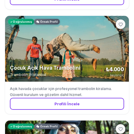
✓ Doğrulanmış
🎭 Örnek Profil
Çocuk Açık Hava Trambolini
₺4.000
Trambolin
·
İstanbul
başlangıç
Açık havada çocuklar için profesyonel trambolin kiralama.
Güvenli kurulum ve gözetim dahil hizmet.
Profili İncele
✓ Doğrulanmış
🎭 Örnek Profil