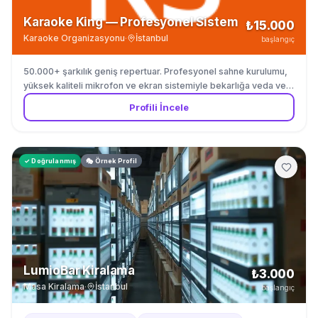
Karaoke King — Profesyonel Sistem
₺15.000
Karaoke Organizasyonu
·
İstanbul
başlangıç
50.000+ şarkılık geniş repertuar. Profesyonel sahne kurulumu,
yüksek kaliteli mikrofon ve ekran sistemiyle bekarlığa veda ve
doğum günleri için.
Profili İncele
✓ Doğrulanmış
🎭 Örnek Profil
LumioBar Kiralama
₺3.000
Masa Kiralama
·
İstanbul
başlangıç