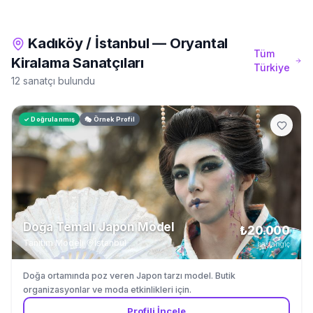
Kadıköy
/
İstanbul
—
Oryantal
Tüm
Kiralama
Sanatçıları
Türkiye
12 sanatçı bulundu
✓ Doğrulanmış
🎭 Örnek Profil
Doğa Temalı Japon Model
₺20.000
Tanıtım Modeli
·
İstanbul
başlangıç
Doğa ortamında poz veren Japon tarzı model. Butik
organizasyonlar ve moda etkinlikleri için.
Profili İncele