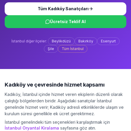
Tüm
Kadıköy
Sanatçıları
Ücretsiz Teklif Al
İstanbul
diğer ilçeler:
Beylikdüzü
Bakırköy
Esenyurt
Şile
Tüm
İstanbul
Kadıköy
ve çevresinde hizmet kapsamı
Kadıköy
,
İstanbul
içinde hizmet veren ekiplerin düzenli olarak
çalıştığı bölgelerden biridir. Aşağıdaki sanatçılar
İstanbul
genelinde hizmet verir;
Kadıköy
adresli etkinliklerde ulaşım ve
kurulum süresi genellikle ek ücret gerektirmez.
İstanbul
genelindeki tüm seçenekleri karşılaştırmak için
İstanbul
Oryantal Kiralama
sayfasına göz atın.