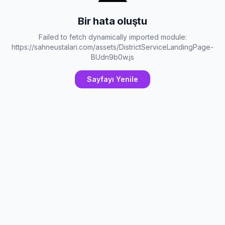
Bir hata oluştu
Failed to fetch dynamically imported module:
https://sahneustalari.com/assets/DistrictServiceLandingPage-
BUdn9b0w.js
Sayfayı Yenile