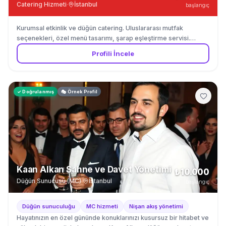
Catering Hizmeti
·
İstanbul
başlangıç
Kurumsal etkinlik ve düğün catering. Uluslararası mutfak
seçenekleri, özel menü tasarımı, şarap eşleştirme servisi.
İstanbul Boğaz bölgesi.
Profili İncele
✓ Doğrulanmış
🎭 Örnek Profil
Kaan Alkan Sahne ve Davet Yönetimi
₺10.000
Düğün Sunucusu (MC)
·
İstanbul
başlangıç
Düğün sunuculuğu
MC hizmeti
Nişan akış yönetimi
Hayatınızın en özel gününde konuklarınızı kusursuz bir hitabet ve