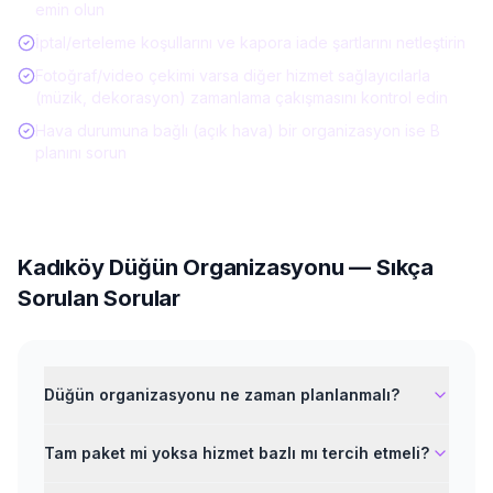
emin olun
İptal/erteleme koşullarını ve kapora iade şartlarını netleştirin
Fotoğraf/video çekimi varsa diğer hizmet sağlayıcılarla
(müzik, dekorasyon) zamanlama çakışmasını kontrol edin
Hava durumuna bağlı (açık hava) bir organizasyon ise B
planını sorun
Kadıköy
Düğün Organizasyonu
— Sıkça
Sorulan Sorular
Düğün organizasyonu ne zaman planlanmalı?
Tam paket mi yoksa hizmet bazlı mı tercih etmeli?