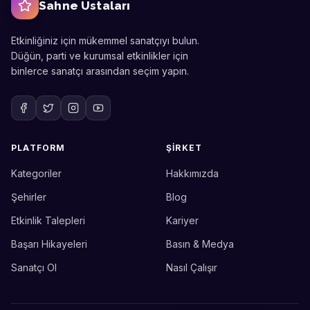
Sahne Ustaları
Etkinliğiniz için mükemmel sanatçıyı bulun.
Düğün, parti ve kurumsal etkinlikler için
binlerce sanatçı arasından seçim yapın.
PLATFORM
ŞIRKET
Kategoriler
Hakkımızda
Sahne Ustaları
Etkinlik uzmanınız
Şehirler
Blog
Etkinlik Talepleri
Kariyer
Merhaba! Size nasıl yardımcı
olabiliriz? WhatsApp üzerinden
Başarı Hikayeleri
Basın & Medya
bize ulaşabilirsiniz.
Sanatçı Ol
Nasıl Çalışır
Merhaba! Bilgi almak istiyorum.