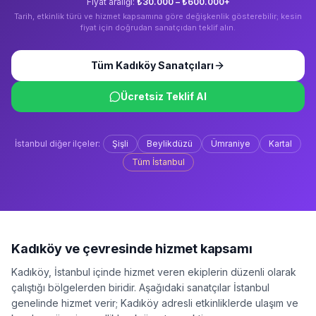
Fiyat aralığı:
₺30.000 – ₺600.000+
Tarih, etkinlik türü ve hizmet kapsamına göre değişkenlik gösterebilir; kesin
fiyat için doğrudan sanatçıdan teklif alın.
Tüm
Kadıköy
Sanatçıları
Ücretsiz Teklif Al
İstanbul
diğer ilçeler:
Şişli
Beylikdüzü
Ümraniye
Kartal
Tüm
İstanbul
Kadıköy
ve çevresinde hizmet kapsamı
Kadıköy
,
İstanbul
içinde hizmet veren ekiplerin düzenli olarak
çalıştığı bölgelerden biridir. Aşağıdaki sanatçılar
İstanbul
genelinde hizmet verir;
Kadıköy
adresli etkinliklerde ulaşım ve