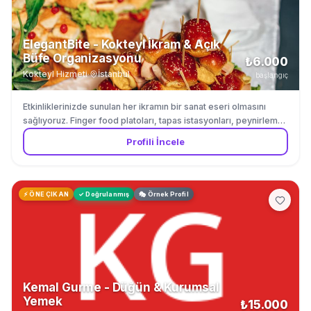
ElegantBite - Kokteyl İkram & Açık
Büfe Organizasyonu
₺6.000
Kokteyl Hizmeti
·
İstanbul
başlangıç
Etkinliklerinizde sunulan her ikramın bir sanat eseri olmasını
sağlıyoruz. Finger food platoları, tapas istasyonları, peynirleme-
şarküteri tabakları ve özel tatlı köşeleri ile misafirlerinize kokteyl
Profili İncele
saatinin tadını çıkartıyoruz. Düğün, gala gecesi, kurumsal kokteyl
ve özel davetler için tam kapsamlı ikram organizasyonu
yapıyoruz. Sunum estetiğini servis kalitesiyle birleştiriyoruz.
⚡ ÖNE ÇIKAN
✓ Doğrulanmış
🎭 Örnek Profil
Kemal Gurme - Düğün & Kurumsal
Yemek
₺15.000