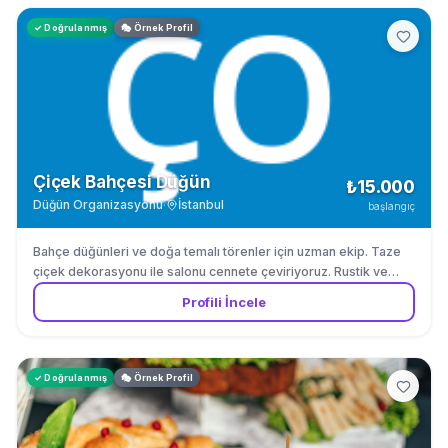
✓ Doğrulanmış
🎭 Örnek Profil
Çiçek Bahçesi Düğün
₺15.000
Düğün Organizasyonu
·
İstanbul
başlangıç
Bahçe düğünleri ve doğa temalı törenler için uzman ekip. Taze
çiçek dekorasyonu ile salonu cennete çeviriyoruz. Rustik ve
romantik düğünlerde uzmanız.
Profili İncele
✓ Doğrulanmış
🎭 Örnek Profil