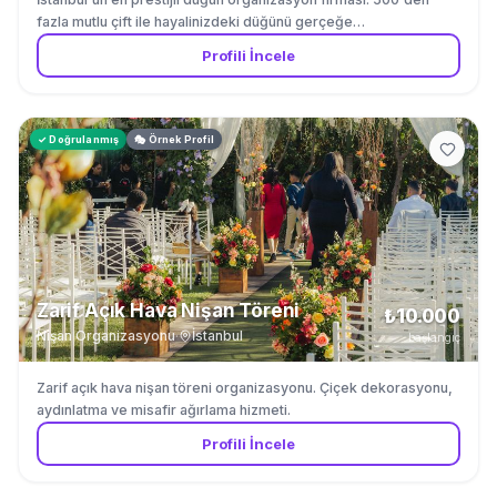
fazla mutlu çift ile hayalinizdeki düğünü gerçeğe
dönüştürüyoruz. Mekan seçiminden çiçek dekorasyonuna kadar
Profili İncele
tüm detaylar bizden.
✓ Doğrulanmış
🎭 Örnek Profil
Zarif Açık Hava Nişan Töreni
₺10.000
Nişan Organizasyonu
·
İstanbul
başlangıç
Zarif açık hava nişan töreni organizasyonu. Çiçek dekorasyonu,
aydınlatma ve misafir ağırlama hizmeti.
Profili İncele