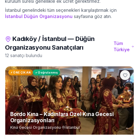
kurulum süresi genellikle ek ücret gerektirmez.
İstanbul
genelindeki tüm seçenekleri karşılaştırmak için
İstanbul
Düğün Organizasyonu
sayfasına göz atın.
Kadıköy
/
İstanbul
—
Düğün
Tüm
Organizasyonu
Sanatçıları
Türkiye
12 sanatçı bulundu
⚡ ÖNE ÇIKAN
✓ Doğrulanmış
Bordo Kına – Kadınlara Özel Kına Gecesi
Organizasyonları
Kina Gecesi Organizasyonu
·
İstanbul