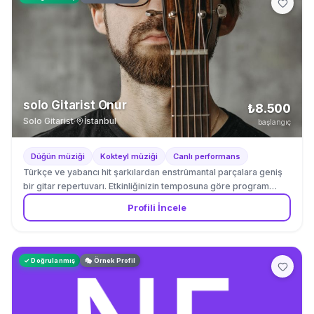
solo Gitarist Onur
₺8.500
Solo Gitarist
·
İstanbul
başlangıç
Düğün müziği
Kokteyl müziği
Canlı performans
Türkçe ve yabancı hit şarkılardan enstrümantal parçalara geniş
bir gitar repertuvarı. Etkinliğinizin temposuna göre program
esnetilir.
Profili İncele
✓ Doğrulanmış
🎭 Örnek Profil