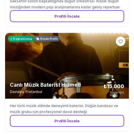
Saksafon solisti başkanlığında düğün orkestrası. Klasik düğün
müziğinden modern pop aranjmanlarına kadar geniş repertuar.
Profili İncele
✓ Doğrulanmış
🎭 Örnek Profil
Canlı Müzik Baterist Hizmeti
₺15.000
Davulcu
·
İstanbul
başlangıç
Her türlü müzik stilinde deneyimli baterist. Düğün bandosu ve
müzik grubu için profesyonel davul desteği.
Profili İncele