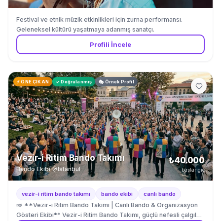
Festival ve etnik müzik etkinlikleri için zurna performansı.
Geleneksel kültürü yaşatmaya adanmış sanatçı.
Profili İncele
⚡ ÖNE ÇIKAN
✓ Doğrulanmış
🎭 Örnek Profil
Vezir-i Ritim Bando Takımı
₺40.000
Bando Ekibi
·
İstanbul
başlangıç
vezir-i ritim bando takımı
bando ekibi
canlı bando
🎺 **Vezir-i Ritim Bando Takımı | Canlı Bando & Organizasyon
Gösteri Ekibi** Vezir-i Ritim Bando Takımı, güçlü nefesli çalgılar