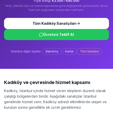
Fiyat aralığı:
₺3.000 – ₺80.000
Tarih, etkinlik türü ve hizmet kapsamına göre değişkenlik gösterebilir; kesin
fiyat için doğrudan sanatçıdan teklif alın.
Tüm
Kadıköy
Sanatçıları
Ücretsiz Teklif Al
İstanbul
diğer ilçeler:
Bakırköy
Kartal
Tüm
İstanbul
Kadıköy
ve çevresinde hizmet kapsamı
Kadıköy
,
İstanbul
içinde hizmet veren ekiplerin düzenli olarak
çalıştığı bölgelerden biridir. Aşağıdaki sanatçılar
İstanbul
genelinde hizmet verir;
Kadıköy
adresli etkinliklerde ulaşım ve
kurulum süresi genellikle ek ücret gerektirmez.