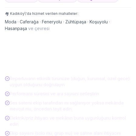
🏘️
Kadıköy
\'da hizmet verilen mahalleler:
Moda · Caferağa · Feneryolu · Zühtüpaşa · Koşuyolu ·
Hasanpaşa
ve çevresi
Müzisyen / Canlı Müzik Kiralarken Kontrol
Listesi
Repertuvarın etkinlik türünüze (düğün, kurumsal, özel gece)
uygun olduğunu doğrulayın
Performans süresini ve ara sayısını netleştirin
Ses sistemi ekip tarafından mı sağlanıyor yoksa mekânda
mevcut mu, önceden teyit edin
Elektrik/priz ihtiyacı ve mekânın buna uygunluğunu kontrol
edin
Ekip sayısını (solo mu, grup mu) ve sahne alanı ihtiyacını