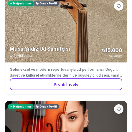
✓ Doğrulanmış
🎭 Örnek Profil
Musa Yıldız Ud Sanatçısı
₺15.000
Ud
·
İstanbul
başlangıç
Geleneksel ve modern repertuvarıyla ud performansı. Düğün,
davet ve kültürel etkinliklerde derin ve büyüleyici ud sesi. Fasil
muzigi ve Turk muzigi repertuvarinda uzmandir.
Profili İncele
✓ Doğrulanmış
🎭 Örnek Profil