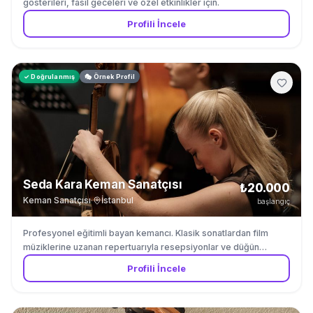
gösterileri, fasıl geceleri ve özel etkinlikler için.
Profili İncele
✓ Doğrulanmış
🎭 Örnek Profil
Seda Kara Keman Sanatçısı
₺20.000
Keman Sanatçısı
·
İstanbul
başlangıç
Profesyonel eğitimli bayan kemancı. Klasik sonatlardan film
müziklerine uzanan repertuarıyla resepsiyonlar ve düğün
törenleri için. Fasil muzigi ve Turk muzigi repertuvarinda
Profili İncele
uzmandir.