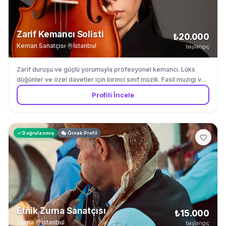
Zarif Kemancı Solisti
₺20.000
Keman Sanatçısı
·
İstanbul
başlangıç
Zarif duruşu ve güçlü yorumuyla profesyonel kemancı. Lüks
düğünler ve özel davetler için birinci sınıf müzik. Fasil muzigi ve
Turk muzigi repertuvarinda uzmandir.
Profili İncele
✓ Doğrulanmış
🎭 Örnek Profil
Etnik Zurna Sanatçısı
₺15.000
Zurna
·
İstanbul
başlangıç