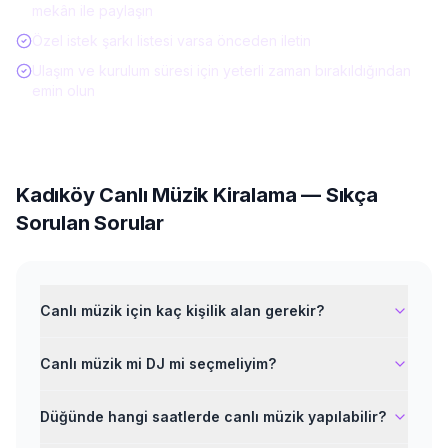
mekân ile paylaşın
Özel istek şarkı listesi varsa önceden iletin
Ulaşım ve kurulum süresi için yeterli zaman bırakıldığından
emin olun
Kadıköy
Canlı Müzik Kiralama
— Sıkça
Sorulan Sorular
Canlı müzik için kaç kişilik alan gerekir?
Canlı müzik mi DJ mi seçmeliyim?
Düğünde hangi saatlerde canlı müzik yapılabilir?