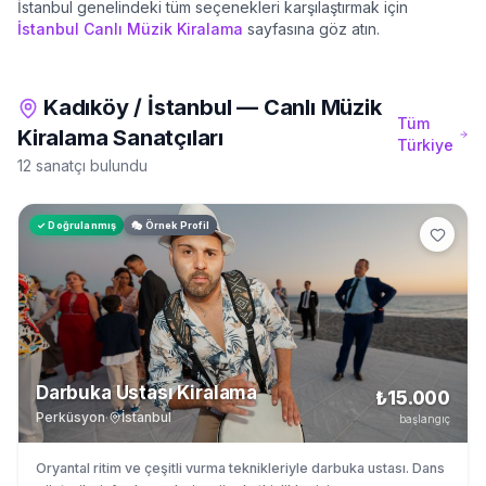
İstanbul
genelindeki tüm seçenekleri karşılaştırmak için
İstanbul
Canlı Müzik Kiralama
sayfasına göz atın.
Kadıköy
/
İstanbul
—
Canlı Müzik
Tüm
Kiralama
Sanatçıları
Türkiye
12 sanatçı bulundu
✓ Doğrulanmış
🎭 Örnek Profil
Darbuka Ustası Kiralama
₺15.000
Perküsyon
·
İstanbul
başlangıç
Oryantal ritim ve çeşitli vurma teknikleriyle darbuka ustası. Dans