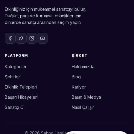
Etkinliğiniz için mükemmel sanatçıyı bulun.
Düğün, parti ve kurumsal etkinlikler için
binlerce sanatçı arasından seçim yapın.
PLATFORM
ŞIRKET
Kategoriler
Hakkımızda
Sahne Ustaları
Etkinlik uzmanınız
Şehirler
Blog
Etkinlik Talepleri
Kariyer
Merhaba! Size nasıl yardımcı
olabiliriz? WhatsApp üzerinden
Başarı Hikayeleri
Basın & Medya
bize ulaşabilirsiniz.
Sanatçı Ol
Nasıl Çalışır
Merhaba! Bilgi almak istiyorum.
© 2026 Sahne Ustaları. Tüm hakları saklıdır.