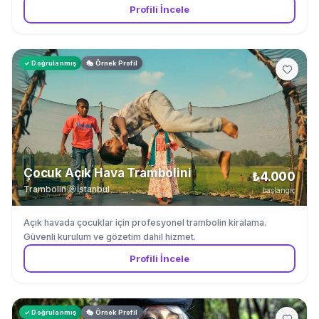
Profili İncele
✓ Doğrulanmış
🎭 Örnek Profil
Çocuk Açık Hava Trambolini
₺4.000
Trambolin
·
İstanbul
başlangıç
Açık havada çocuklar için profesyonel trambolin kiralama.
Güvenli kurulum ve gözetim dahil hizmet.
Profili İncele
✓ Doğrulanmış
🎭 Örnek Profil