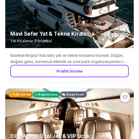
Mavi Sefer Yat & Tekne Kiralama
₺15.000
Yat Kiralama
·
İstanbul
başlangıç
İstanbul Boğazı'nda lüks yat ve tekne kiralama hizmeti. Düğün,
doğum günü, kurumsal etkinlik ve özel parti organizasyonları için
etkinlik teknesi, yat gezisi ve parti teknesi kiralama. Boğaz
Profili İncele
manzarası eşliğinde gün batımı turu, düğün teknesi ve parti yatı
hizmetleri sunuyoruz. Yılda 300 etkinliğe ev sahipliği yapıyoruz.
⚡ ÖNE ÇIKAN
✓ Doğrulanmış
🎭 Örnek Profil
EliteWings Özel Jet & VIP Uçak