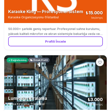
Karaoke King — Profesyonel Sistem
₺15.000
Karaoke Organizasyonu
·
İstanbul
başlangıç
50.000+ şarkılık geniş repertuar. Profesyonel sahne kurulumu,
yüksek kaliteli mikrofon ve ekran sistemiyle bekarlığa veda ve
doğum günleri için.
Profili İncele
✓ Doğrulanmış
🎭 Örnek Profil
LumioBar Kiralama
₺3.000
Masa Kiralama
·
İstanbul
başlangıç