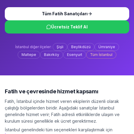
Tüm
Fatih
Sanatçıları
Ücretsiz Teklif Al
İstanbul
diğer ilçeler:
Şişli
Beylikdüzü
Ümraniye
Maltepe
Bakırköy
Esenyurt
Tüm
İstanbul
Fatih
ve çevresinde hizmet kapsamı
Fatih
,
İstanbul
içinde hizmet veren ekiplerin düzenli olarak
çalıştığı bölgelerden biridir. Aşağıdaki sanatçılar
İstanbul
genelinde hizmet verir;
Fatih
adresli etkinliklerde ulaşım ve
kurulum süresi genellikle ek ücret gerektirmez.
İstanbul
genelindeki tüm seçenekleri karşılaştırmak için