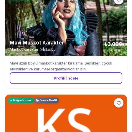
Mavi Maskot Karakter
₺3.000
Maskot Karakter
·
İstanbul
başlangıç
Mavi uzun boylu maskot karakter kiralama. Şenlikler, çocuk
etkinlikleri ve kurumsal organizasyonlar için.
Profili İncele
✓ Doğrulanmış
🎭 Örnek Profil