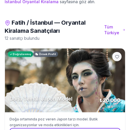
İstanbul
Oryantal Kiralama
sayfasına göz atın.
Fatih
/
İstanbul
—
Oryantal
Tüm
Kiralama
Sanatçıları
Türkiye
12 sanatçı bulundu
✓ Doğrulanmış
🎭 Örnek Profil
Doğa Temalı Japon Model
₺20.000
Tanıtım Modeli
·
İstanbul
başlangıç
Doğa ortamında poz veren Japon tarzı model. Butik
organizasyonlar ve moda etkinlikleri için.