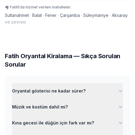
🏘️
Fatih
\'da hizmet verilen mahalleler:
Sultanahmet · Balat · Fener · Çarşamba · Süleymaniye · Aksaray
ve çevresi
Fatih
Oryantal Kiralama
— Sıkça Sorulan
Sorular
Oryantal gösterisi ne kadar sürer?
Müzik ve kostüm dahil mi?
Kına gecesi ile düğün için fark var mı?