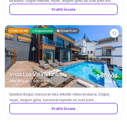
kiralama. Düğün mekanı, nişan, doğum günü ve özel parti evi
olarak romantik bahçe, ahşap teras ve rustik iç mekan
Profili İncele
seçenekleri sunuyoruz. Aydınlatma sistemleri ve bahçe
dekorasyonu dahil. Catering ve müzik partnerleri ile tam
organizasyon desteği.
⚡ ÖNE ÇIKAN
✓ Doğrulanmış
🎭 Örnek Profil
Vista Lux Villa İstanbul
₺60.000
Villa Kiralama
·
İstanbul
başlangıç
İstanbul Boğaz manzaralı lüks etkinlik villası kiralama. Düğün,
nişan, doğum günü, kurumsal toplantı ve özel parti
organizasyonları için özel villa. Infinity havuz, tam donanımlı
Profili İncele
mutfak, 5 yatak odası, geniş teras ve bahçe ile maksimum 80
kişiye kadar ağırlıyoruz. Beykoz ve Sarıyer bölgelerinde hizmet
veriyoruz. ⚠️ Fiyat kişi sayısına, etkinlik süresine ve etkinlik