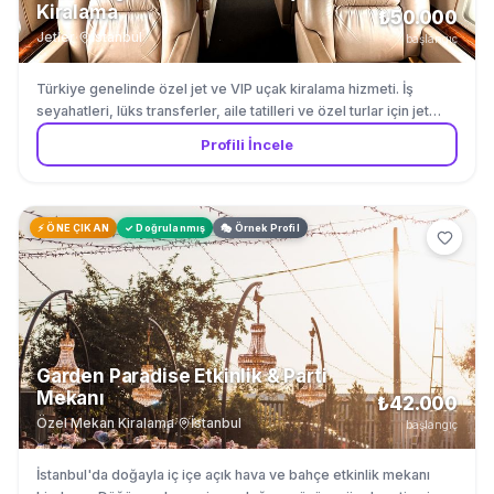
Kiralama
₺50.000
Jetler
·
İstanbul
başlangıç
Türkiye genelinde özel jet ve VIP uçak kiralama hizmeti. İş
seyahatleri, lüks transferler, aile tatilleri ve özel turlar için jet
charter hizmeti. İstanbul Sabiha Gökçen ve Atatürk (Hezarfen)
Profili İncele
havalimanlarından hizmet veriyoruz. Türkiye içi ve yurt dışı
destinasyonlara VIP hava transfer organizasyonu.
⚡ ÖNE ÇIKAN
✓ Doğrulanmış
🎭 Örnek Profil
Garden Paradise Etkinlik & Parti
Mekanı
₺42.000
Özel Mekan Kiralama
·
İstanbul
başlangıç
İstanbul'da doğayla iç içe açık hava ve bahçe etkinlik mekanı