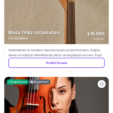
Musa Yıldız Ud Sanatçısı
₺15.000
Ud
·
İstanbul
başlangıç
Geleneksel ve modern repertuvarıyla ud performansı. Düğün,
davet ve kültürel etkinliklerde derin ve büyüleyici ud sesi. Fasil
muzigi ve Turk muzigi repertuvarinda uzmandir.
Profili İncele
✓ Doğrulanmış
🎭 Örnek Profil