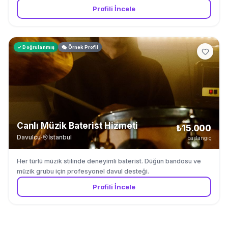
Profili İncele
✓ Doğrulanmış
🎭 Örnek Profil
Canlı Müzik Baterist Hizmeti
₺15.000
Davulcu
·
İstanbul
başlangıç
Her türlü müzik stilinde deneyimli baterist. Düğün bandosu ve
müzik grubu için profesyonel davul desteği.
Profili İncele