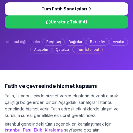
Tüm
Fatih
Sanatçıları
Ücretsiz Teklif Al
İstanbul
diğer ilçeler:
Beşiktaş
Bağcılar
Bakırköy
Avcılar
Ataşehir
Çatalca
Tüm
İstanbul
Fatih
ve çevresinde hizmet kapsamı
Fatih
,
İstanbul
içinde hizmet veren ekiplerin düzenli olarak
çalıştığı bölgelerden biridir. Aşağıdaki sanatçılar
İstanbul
genelinde hizmet verir;
Fatih
adresli etkinliklerde ulaşım ve
kurulum süresi genellikle ek ücret gerektirmez.
İstanbul
genelindeki tüm seçenekleri karşılaştırmak için
İstanbul
Fasıl Ekibi Kiralama
sayfasına göz atın.