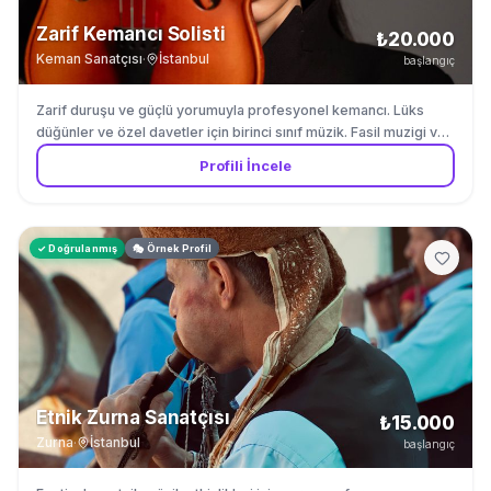
Zarif Kemancı Solisti
₺20.000
Keman Sanatçısı
·
İstanbul
başlangıç
Zarif duruşu ve güçlü yorumuyla profesyonel kemancı. Lüks
düğünler ve özel davetler için birinci sınıf müzik. Fasil muzigi ve
Turk muzigi repertuvarinda uzmandir.
Profili İncele
✓ Doğrulanmış
🎭 Örnek Profil
Etnik Zurna Sanatçısı
₺15.000
Zurna
·
İstanbul
başlangıç