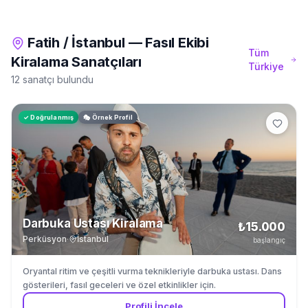
Fatih
/
İstanbul
—
Fasıl Ekibi
Tüm
Kiralama
Sanatçıları
Türkiye
12 sanatçı bulundu
✓ Doğrulanmış
🎭 Örnek Profil
Darbuka Ustası Kiralama
₺15.000
Perküsyon
·
İstanbul
başlangıç
Oryantal ritim ve çeşitli vurma teknikleriyle darbuka ustası. Dans
gösterileri, fasıl geceleri ve özel etkinlikler için.
Profili İncele