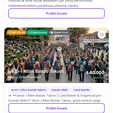
Festival ve etnik müzik etkinlikleri için zurna performansı.
Geleneksel kültürü yaşatmaya adanmış sanatçı.
Profili İncele
⚡ ÖNE ÇIKAN
✓ Doğrulanmış
🎭 Örnek Profil
Vezir-i Ritim Bando Takımı
₺40.000
Bando Ekibi
·
İstanbul
başlangıç
vezir-i ritim bando takımı
bando ekibi
canlı bando
🎺 **Vezir-i Ritim Bando Takımı | Canlı Bando & Organizasyon
Gösteri Ekibi** Vezir-i Ritim Bando Takımı, güçlü nefesli çalgılar
ve dinamik ritim performansıyla organizasyonlara yüksek enerji
Profili İncele
ve profesyonel sahne deneyimi kazandıran seçkin bir bando