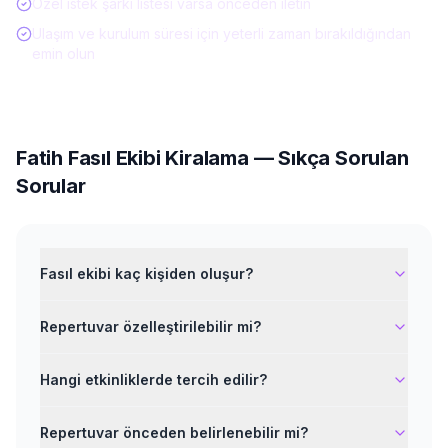
Özel istek şarkı listesi varsa önceden iletin
Ulaşım ve kurulum süresi için yeterli zaman bırakıldığından
emin olun
Fatih
Fasıl Ekibi Kiralama
— Sıkça Sorulan
Sorular
Fasıl ekibi kaç kişiden oluşur?
Repertuvar özelleştirilebilir mi?
Hangi etkinliklerde tercih edilir?
Repertuvar önceden belirlenebilir mi?