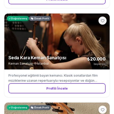
✓ Doğrulanmış
🎭 Örnek Profil
Seda Kara Keman Sanatçısı
₺20.000
Keman Sanatçısı
·
İstanbul
başlangıç
Profesyonel eğitimli bayan kemancı. Klasik sonatlardan film
müziklerine uzanan repertuarıyla resepsiyonlar ve düğün
törenleri için. Fasil muzigi ve Turk muzigi repertuvarinda
Profili İncele
uzmandir.
✓ Doğrulanmış
🎭 Örnek Profil