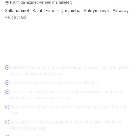
🏘️
Fatih
\'da hizmet verilen mahalleler:
Sultanahmet · Balat · Fener · Çarşamba · Süleymaniye · Aksaray
ve çevresi
Müzisyen / Canlı Müzik Kiralarken Kontrol
Listesi
Repertuvarın etkinlik türünüze (düğün, kurumsal, özel gece)
uygun olduğunu doğrulayın
Performans süresini ve ara sayısını netleştirin
Ses sistemi ekip tarafından mı sağlanıyor yoksa mekânda
mevcut mu, önceden teyit edin
Elektrik/priz ihtiyacı ve mekânın buna uygunluğunu kontrol
edin
Ekip sayısını (solo mu, grup mu) ve sahne alanı ihtiyacını
mekân ile paylaşın