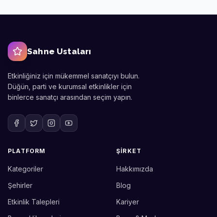
Sahne Ustaları
Etkinliğiniz için mükemmel sanatçıyı bulun.
Düğün, parti ve kurumsal etkinlikler için
binlerce sanatçı arasından seçim yapın.
PLATFORM
ŞIRKET
Kategoriler
Hakkımızda
Sahne Ustaları
Etkinlik uzmanınız
Şehirler
Blog
Etkinlik Talepleri
Kariyer
Merhaba! Size nasıl yardımcı
olabiliriz? WhatsApp üzerinden