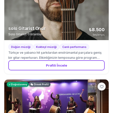
solo Gitarist Onur
₺8.500
Solo Gitarist
·
İstanbul
başlangıç
Düğün müziği
Kokteyl müziği
Canlı performans
Türkçe ve yabancı hit şarkılardan enstrümantal parçalara geniş
bir gitar repertuvarı. Etkinliğinizin temposuna göre program
esnetilir.
Profili İncele
✓ Doğrulanmış
🎭 Örnek Profil