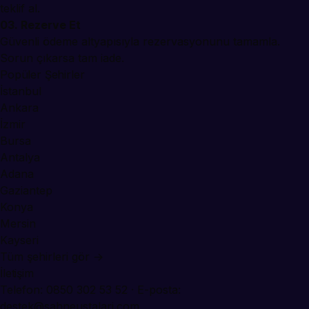
teklif al.
03. Rezerve Et
Güvenli ödeme altyapısıyla rezervasyonunu tamamla.
Sorun çıkarsa tam iade.
Popüler Şehirler
İstanbul
Ankara
İzmir
Bursa
Antalya
Adana
Gaziantep
Konya
Mersin
Kayseri
Tüm şehirleri gör →
İletişim
Telefon:
0850 302 53 52
· E-posta:
destek@sahneustalari.com