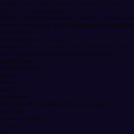
Etkinliğiniz İçin Düğün, Parti, Kurumsal, Kına, Festival ve
Doğum Günü Organizasyonu
Türkiye'nin #1 etkinlik sanatçıları platformu — profesyonel
sanatçılar, müzisyenler ve hizmet sağlayıcılarla etkinliğinizi
unutulmaz kılın.
Erken Rezervasyon Kampanyası
Etkinliğinize 30 gün ve daha fazla kala rezervasyon yapın,
katılımcı sanatçılarda otomatik %10 indirim kazanın.
2.900+
Sanatçı
255+
Etkinlik Talebi
81
Şehir
83
Şehir
Kategoriler
Müzisyenler
Caz, rock, halk ve klasik müzikten oluşan geniş
repertuvar.
Canlı Müzik Grubu
Fasıl Ekibi
DJ