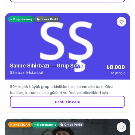
✓ Doğrulanmış
🎭 Örnek Profil
Sahne Sihirbazı — Grup Şovlar
₺8.000
Sihirbaz
·
İstanbul
başlangıç
50+ kişilik büyük grup etkinlikleri için sahne sihirbazı. Okul
baloları, kurumsal aile günleri ve festival etkinlikleri için.
Profili İncele
⚡ ÖNE ÇIKAN
✓ Doğrulanmış
🎭 Örnek Profil