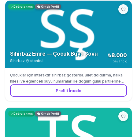
✓ Doğrulanmış
🎭 Örnek Profil
Sihirbaz Emre — Çocuk Büyü Şovu
₺8.000
Sihirbaz
·
İstanbul
başlangıç
Çocuklar için interaktif sihirbaz gösterisi. Bilet doldurma, halka
hilesi ve eğlenceli büyü numaraları ile doğum günü partilerine
renk katar.
Profili İncele
✓ Doğrulanmış
🎭 Örnek Profil