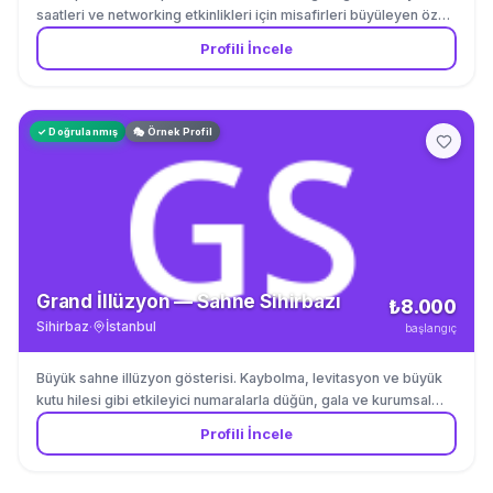
saatleri ve networking etkinlikleri için misafirleri büyüleyen özel
gösteriler.
Profili İncele
✓ Doğrulanmış
🎭 Örnek Profil
Grand İllüzyon — Sahne Sihirbazı
₺8.000
Sihirbaz
·
İstanbul
başlangıç
Büyük sahne illüzyon gösterisi. Kaybolma, levitasyon ve büyük
kutu hilesi gibi etkileyici numaralarla düğün, gala ve kurumsal
etkinlikler.
Profili İncele