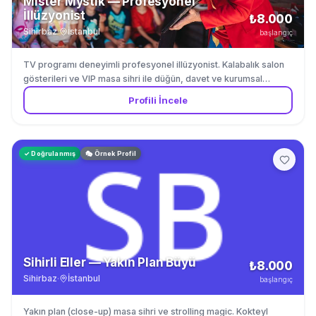
Mister Mystik — Profesyonel
İllüzyonist
₺8.000
Sihirbaz
·
İstanbul
başlangıç
TV programı deneyimli profesyonel illüzyonist. Kalabalık salon
gösterileri ve VIP masa sihri ile düğün, davet ve kurumsal
etkinlikler.
Profili İncele
✓ Doğrulanmış
🎭 Örnek Profil
Sihirli Eller — Yakın Plan Büyü
₺8.000
Sihirbaz
·
İstanbul
başlangıç
Yakın plan (close-up) masa sihri ve strolling magic. Kokteyl