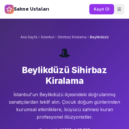
Sahne Ustaları
Kayıt Ol
Ana Sayfa
İstanbul
Sihirbaz Kiralama
Beylikdüzü
🎩
Beylikdüzü Sihirbaz
Kiralama
İstanbul'un
Beylikdüzü
ilçesindeki doğrulanmış
sanatçılardan teklif alın.
Çocuk doğum günlerinden
kurumsal etkinliklere, büyücü sahnesi kuran
profesyonel illüzyonistler.