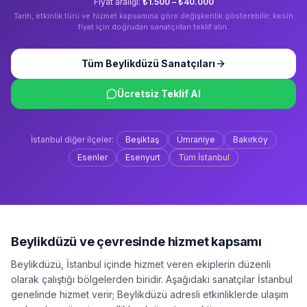
Fiyat aralığı:
₺1.500 – ₺40.000
Tarih, etkinlik türü ve hizmet kapsamına göre değişkenlik gösterebilir; kesin
fiyat için doğrudan sanatçıdan teklif alın.
Tüm
Beylikdüzü
Sanatçıları
Ücretsiz Teklif Al
İstanbul
diğer ilçeler:
Beşiktaş
Ümraniye
Bakırköy
Esenler
Esenyurt
Tüm
İstanbul
Beylikdüzü
ve çevresinde hizmet kapsamı
Beylikdüzü
,
İstanbul
içinde hizmet veren ekiplerin düzenli
olarak çalıştığı bölgelerden biridir. Aşağıdaki sanatçılar
İstanbul
genelinde hizmet verir;
Beylikdüzü
adresli etkinliklerde ulaşım