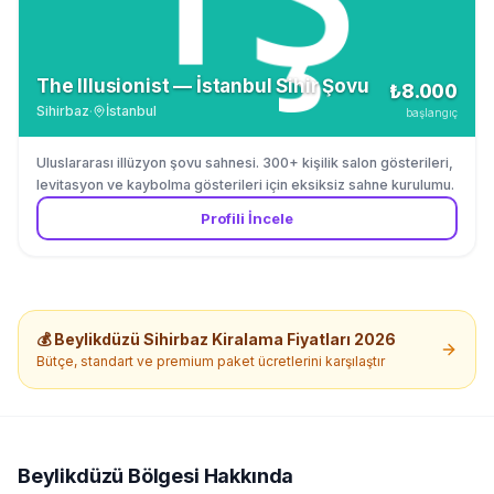
The Illusionist — İstanbul Sihir Şovu
₺8.000
Sihirbaz
·
İstanbul
başlangıç
Uluslararası illüzyon şovu sahnesi. 300+ kişilik salon gösterileri,
levitasyon ve kaybolma gösterileri için eksiksiz sahne kurulumu.
Profili İncele
💰
Beylikdüzü
Sihirbaz Kiralama
Fiyatları 2026
Bütçe, standart ve premium paket ücretlerini karşılaştır
Beylikdüzü
Bölgesi Hakkında