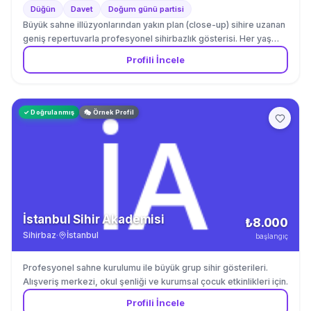
Düğün
Davet
Doğum günü partisi
Büyük sahne illüzyonlarından yakın plan (close-up) sihire uzanan
geniş repertuvarla profesyonel sihirbazlık gösterisi. Her yaş
grubuna uygun program seçenekleri.
Profili İncele
✓ Doğrulanmış
🎭 Örnek Profil
İstanbul Sihir Akademisi
₺8.000
Sihirbaz
·
İstanbul
başlangıç
Profesyonel sahne kurulumu ile büyük grup sihir gösterileri.
Alışveriş merkezi, okul şenliği ve kurumsal çocuk etkinlikleri için.
Profili İncele