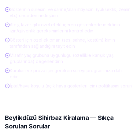
Gösterinin süresini ve sahne/alan ihtiyacını (yükseklik, zemin
vb.) önceden netleştirin
Ateş, lazer gibi özel efekt içeren gösterilerde mekânın
izin/güvenlik gereksinimlerini kontrol edin
Gösteri için özel ekipman (ses, sahne, kostüm) kimin
tarafından sağlandığını teyit edin
Misafir yaş grubuna uygunluğu (özellikle karışık yaş
gruplarında) değerlendirin
Kurulum ve prova için gereken süreyi programınıza dahil
edin
İptal/hava koşulu (açık hava gösterileri için) politikasını sorun
Beylikdüzü
Sihirbaz Kiralama
— Sıkça
Sorulan Sorular