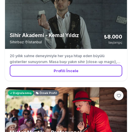
Sihir Akademi - Kemal Yıldız
₺8.000
Sihirbaz
·
İstanbul
başlangıç
20 yıllık sahne deneyimiyle her yaşa hitap eden büyülü
gösteriler sunuyorum. Masa başı yakın sihir (close-up magic),
sahne illüzyonları ve çocuk büyücülüğü alanlarında uzmanım.
Profili İncele
Gösterilerim Türkçe ve İngilizce olarak düzenlenebilir. Her
etkinlik özelinde özelleştirme yapıyoruz.
✓ Doğrulanmış
🎭 Örnek Profil