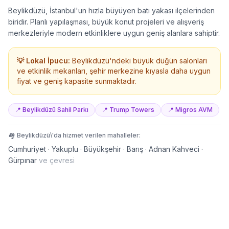
Beylikdüzü, İstanbul'un hızla büyüyen batı yakası ilçelerinden
biridir. Planlı yapılaşması, büyük konut projeleri ve alışveriş
merkezleriyle modern etkinliklere uygun geniş alanlara sahiptir.
💡 Lokal İpucu:
Beylikdüzü'ndeki büyük düğün salonları
ve etkinlik mekanları, şehir merkezine kıyasla daha uygun
fiyat ve geniş kapasite sunmaktadır.
📍
Beylikdüzü Sahil Parkı
📍
Trump Towers
📍
Migros AVM
🏘️
Beylikdüzü
\'da hizmet verilen mahalleler:
Cumhuriyet · Yakuplu · Büyükşehir · Barış · Adnan Kahveci ·
Gürpınar
ve çevresi
Gösteri / Performans Kiralarken Kontrol
Listesi