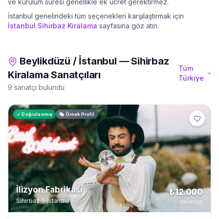
ve kurulum süresi genellikle ek ücret gerektirmez.
İstanbul
genelindeki tüm seçenekleri karşılaştırmak için
İstanbul
Sihirbaz Kiralama
sayfasına göz atın.
Beylikdüzü
/
İstanbul
—
Sihirbaz
Tüm
Kiralama
Sanatçıları
Türkiye
9 sanatçı bulundu
✓ Doğrulanmış
🎭 Örnek Profil
İlizyon Fabrikası
₺12.000
Sihirbaz
·
İstanbul
başlangıç