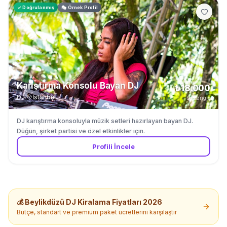
✓ Doğrulanmış
🎭 Örnek Profil
Karıştırma Konsolu Bayan DJ
₺18.000
DJ
·
İstanbul
başlangıç
DJ karıştırma konsoluyla müzik setleri hazırlayan bayan DJ.
Düğün, şirket partisi ve özel etkinlikler için.
Profili İncele
💰
Beylikdüzü
DJ Kiralama
Fiyatları 2026
Bütçe, standart ve premium paket ücretlerini karşılaştır