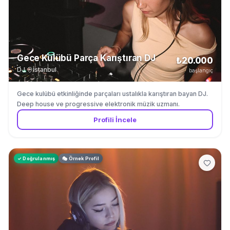
Gece Kulübü Parça Karıştıran DJ
₺20.000
DJ
·
İstanbul
başlangıç
Gece kulübü etkinliğinde parçaları ustalıkla karıştıran bayan DJ.
Deep house ve progressive elektronik müzik uzmanı.
Profili İncele
✓ Doğrulanmış
🎭 Örnek Profil