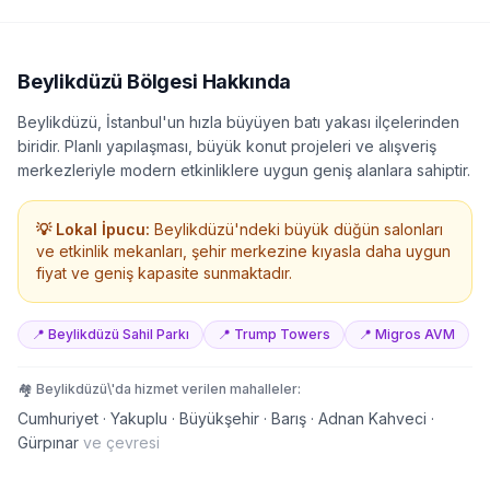
Beylikdüzü
Bölgesi Hakkında
Beylikdüzü, İstanbul'un hızla büyüyen batı yakası ilçelerinden
biridir. Planlı yapılaşması, büyük konut projeleri ve alışveriş
merkezleriyle modern etkinliklere uygun geniş alanlara sahiptir.
💡 Lokal İpucu:
Beylikdüzü'ndeki büyük düğün salonları
ve etkinlik mekanları, şehir merkezine kıyasla daha uygun
fiyat ve geniş kapasite sunmaktadır.
📍
Beylikdüzü Sahil Parkı
📍
Trump Towers
📍
Migros AVM
🏘️
Beylikdüzü
\'da hizmet verilen mahalleler:
Cumhuriyet · Yakuplu · Büyükşehir · Barış · Adnan Kahveci ·
Gürpınar
ve çevresi