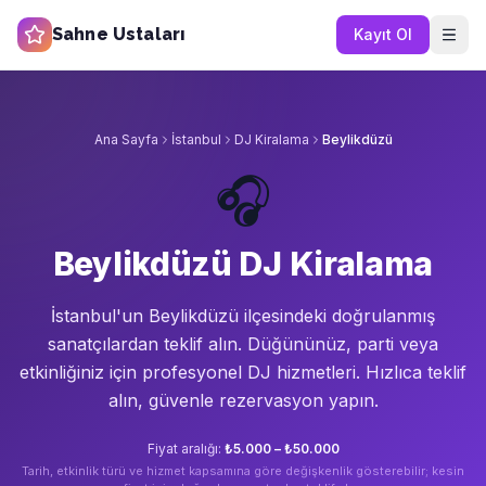
Sahne Ustaları
Kayıt Ol
Ana Sayfa
İstanbul
DJ Kiralama
Beylikdüzü
🎧
Beylikdüzü DJ Kiralama
İstanbul'un
Beylikdüzü
ilçesindeki doğrulanmış
sanatçılardan teklif alın.
Düğününüz, parti veya
etkinliğiniz için profesyonel DJ hizmetleri. Hızlıca teklif
alın, güvenle rezervasyon yapın.
Fiyat aralığı:
₺5.000 – ₺50.000
Tarih, etkinlik türü ve hizmet kapsamına göre değişkenlik gösterebilir; kesin