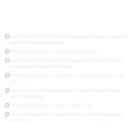
Müzisyen / Canlı Müzik Kiralarken Kontrol
Listesi
Repertuvarın etkinlik türünüze (düğün, kurumsal, özel gece)
uygun olduğunu doğrulayın
Performans süresini ve ara sayısını netleştirin
Ses sistemi ekip tarafından mı sağlanıyor yoksa mekânda
mevcut mu, önceden teyit edin
Elektrik/priz ihtiyacı ve mekânın buna uygunluğunu kontrol
edin
Ekip sayısını (solo mu, grup mu) ve sahne alanı ihtiyacını
mekân ile paylaşın
Özel istek şarkı listesi varsa önceden iletin
Ulaşım ve kurulum süresi için yeterli zaman bırakıldığından
emin olun