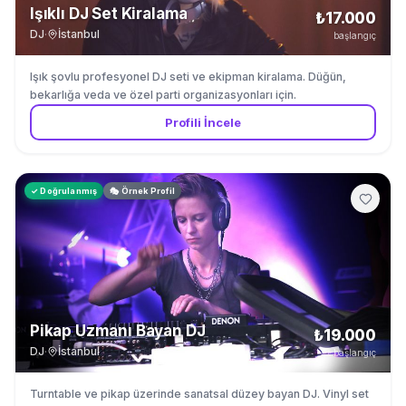
Işıklı DJ Set Kiralama
₺17.000
DJ
·
İstanbul
başlangıç
Işık şovlu profesyonel DJ seti ve ekipman kiralama. Düğün,
bekarlığa veda ve özel parti organizasyonları için.
Profili İncele
✓ Doğrulanmış
🎭 Örnek Profil
Pikap Uzmanı Bayan DJ
₺19.000
DJ
·
İstanbul
başlangıç
Turntable ve pikap üzerinde sanatsal düzey bayan DJ. Vinyl set