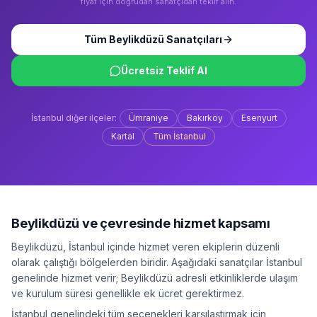
fiyat için doğrudan sanatçıdan teklif alın.
Tüm
Beylikdüzü
Sanatçıları
Ücretsiz Teklif Al
İstanbul
diğer ilçeler:
Ümraniye
Bakırköy
Esenyurt
Kartal
Tüm
İstanbul
Beylikdüzü
ve çevresinde hizmet kapsamı
Beylikdüzü
,
İstanbul
içinde hizmet veren ekiplerin düzenli
olarak çalıştığı bölgelerden biridir. Aşağıdaki sanatçılar
İstanbul
genelinde hizmet verir;
Beylikdüzü
adresli etkinliklerde ulaşım
ve kurulum süresi genellikle ek ücret gerektirmez.
İstanbul
genelindeki tüm seçenekleri karşılaştırmak için