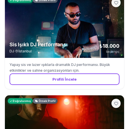
✓ Doğrulanmış
🎭 Örnek Profil
Sis Işıklı DJ Performansı
₺18.000
DJ
·
İstanbul
başlangıç
Yapay sis ve lazer ışıklarla dramatik DJ performansı. Büyük
etkinlikler ve sahne organizasyonları için.
Profili İncele
✓ Doğrulanmış
🎭 Örnek Profil