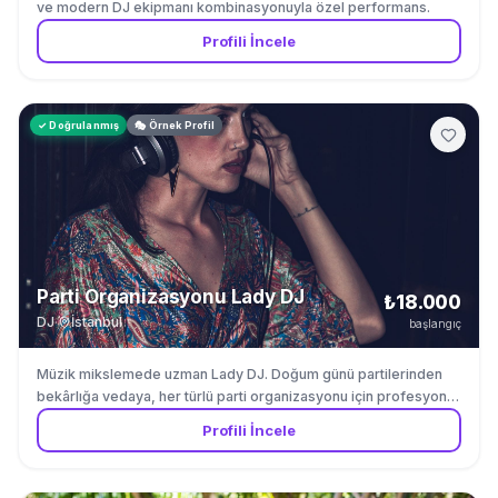
ve modern DJ ekipmanı kombinasyonuyla özel performans.
Profili İncele
✓ Doğrulanmış
🎭 Örnek Profil
Parti Organizasyonu Lady DJ
₺18.000
DJ
·
İstanbul
başlangıç
Müzik mikslemede uzman Lady DJ. Doğum günü partilerinden
bekârlığa vedaya, her türlü parti organizasyonu için profesyonel
DJ hizmeti.
Profili İncele