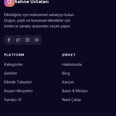
Sahne Ustaları
Etkinliğiniz için mükemmel sanatçıyı bulun.
Düğün, parti ve kurumsal etkinlikler için
binlerce sanatçı arasından seçim yapın.
PLATFORM
ŞIRKET
Kategoriler
Hakkımızda
Sahne Ustaları
Etkinlik uzmanınız
Şehirler
Blog
Etkinlik Talepleri
Kariyer
Merhaba! Size nasıl yardımcı
olabiliriz? WhatsApp üzerinden
Başarı Hikayeleri
Basın & Medya
bize ulaşabilirsiniz.
Sanatçı Ol
Nasıl Çalışır
Merhaba! Bilgi almak istiyorum.