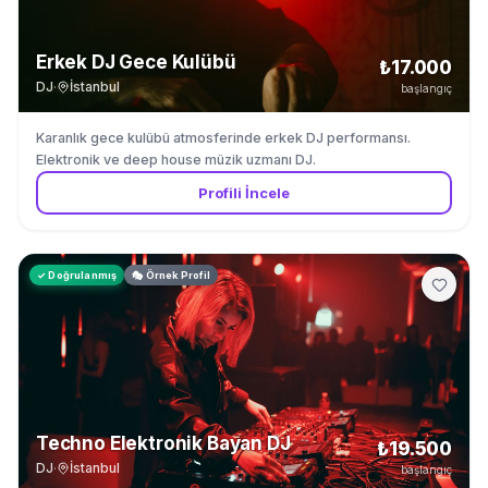
Erkek DJ Gece Kulübü
₺17.000
DJ
·
İstanbul
başlangıç
Karanlık gece kulübü atmosferinde erkek DJ performansı.
Elektronik ve deep house müzik uzmanı DJ.
Profili İncele
✓ Doğrulanmış
🎭 Örnek Profil
Techno Elektronik Bayan DJ
₺19.500
DJ
·
İstanbul
başlangıç