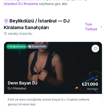
İstanbul
DJ Kiralama
sayfasına göz atın.
Beylikdüzü
/
İstanbul
—
DJ
Tüm
Kiralama
Sanatçıları
Türkiye
12 sanatçı bulundu
✓ Doğrulanmış
🎭 Örnek Profil
Denn Bayan DJ
₺21.000
DJ
·
İstanbul
başlangıç
Parti ve dans müziğinde uzman bayan DJ. Coşkulu setlerle
geceyi zirveye taşır.