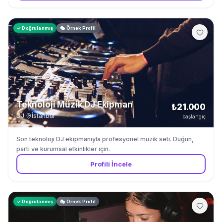
✓ Doğrulanmış
🎭 Örnek Profil
Teknoloji Müzik DJ Ekipman
₺21.000
DJ
·
İstanbul
başlangıç
Son teknoloji DJ ekipmanıyla profesyonel müzik seti. Düğün,
parti ve kurumsal etkinlikler için.
Profili İncele
✓ Doğrulanmış
🎭 Örnek Profil