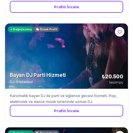
Profili İncele
✓ Doğrulanmış
🎭 Örnek Profil
Bayan DJ Parti Hizmeti
₺20.500
DJ
·
İstanbul
başlangıç
Karizmatik bayan DJ ile parti ve eğlence gecesi hizmeti. Pop,
elektronik ve dance müzik türlerinde uzman DJ.
Profili İncele