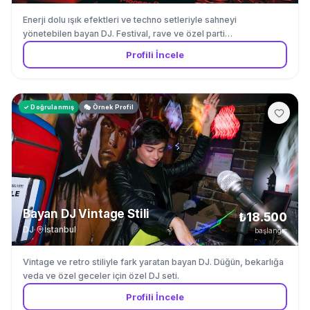
Enerji dolu ışık efektleri ve techno setleriyle sahneyi
yönetebilen bayan DJ. Festival, rave ve özel parti
organizasyonları.
Profili İncele
✓ Doğrulanmış
🎭 Örnek Profil
Bayan DJ Vintage Stili
₺18.500
DJ
·
İstanbul
başlangıç
Vintage ve retro stiliyle fark yaratan bayan DJ. Düğün, bekarlığa
veda ve özel geceler için özel DJ seti.
Profili İncele