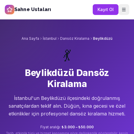
Sahne Ustaları
Kayıt Ol
Ana Sayfa
İstanbul
Dansöz Kiralama
Beylikdüzü
💃
Beylikdüzü Dansöz
Kiralama
İstanbul'un
Beylikdüzü
ilçesindeki doğrulanmış
sanatçılardan teklif alın.
Düğün, kına gecesi ve özel
etkinlikler için profesyonel dansöz kiralama hizmeti.
Fiyat aralığı:
₺3.000 – ₺50.000
Tarih, etkinlik türü ve hizmet kapsamına göre değişkenlik gösterebilir; kesin