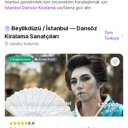
İstanbul
genelindeki tüm seçenekleri karşılaştırmak için
İstanbul
Dansöz Kiralama
sayfasına göz atın.
Beylikdüzü
/
İstanbul
—
Dansöz
Tüm
Kiralama
Sanatçıları
Türkiye
12 sanatçı bulundu
✓ Doğrulanmış
🎭 Örnek Profil
Doğa Temalı Japon Model
₺20.000
Tanıtım Modeli
·
İstanbul
başlangıç
5.0