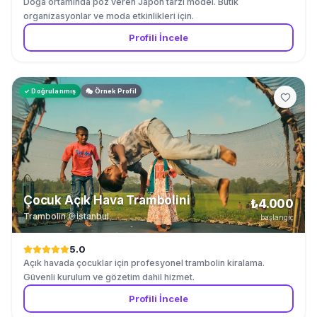
Doğa ortamında poz veren Japon tarzı model. Butik
organizasyonlar ve moda etkinlikleri için.
Profili İncele
✓ Doğrulanmış
🎭 Örnek Profil
Çocuk Açık Hava Trambolini
₺4.000
Trambolin
·
İstanbul
başlangıç
5.0
Açık havada çocuklar için profesyonel trambolin kiralama.
Güvenli kurulum ve gözetim dahil hizmet.
Profili İncele