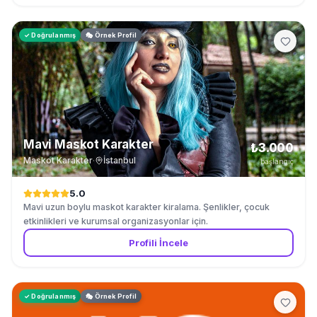
✓ Doğrulanmış
🎭 Örnek Profil
Mavi Maskot Karakter
₺3.000
Maskot Karakter
·
İstanbul
başlangıç
5.0
Mavi uzun boylu maskot karakter kiralama. Şenlikler, çocuk
etkinlikleri ve kurumsal organizasyonlar için.
Profili İncele
✓ Doğrulanmış
🎭 Örnek Profil