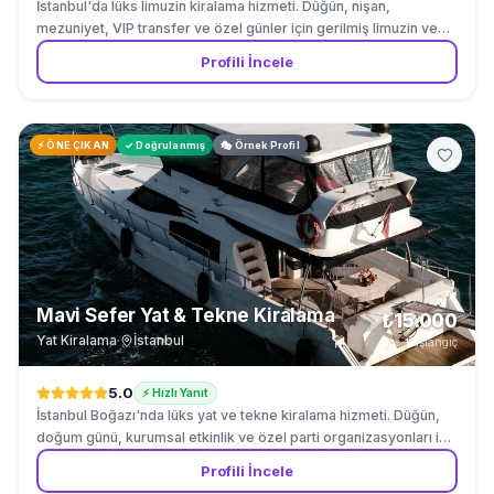
İstanbul'da lüks limuzin kiralama hizmeti. Düğün, nişan,
mezuniyet, VIP transfer ve özel günler için gerilmiş limuzin ve
klasik limuzin kiralama. Şoförlü limuzin ile Boğaz'dan tarihi
Profili İncele
yarımadaya, alışveriş merkezlerinden havalimanına tüm
İstanbul'a hizmet veriyoruz. 7/24 rezervasyon.
⚡ ÖNE ÇIKAN
✓ Doğrulanmış
🎭 Örnek Profil
Mavi Sefer Yat & Tekne Kiralama
₺15.000
Yat Kiralama
·
İstanbul
başlangıç
5.0
⚡ Hızlı Yanıt
İstanbul Boğazı'nda lüks yat ve tekne kiralama hizmeti. Düğün,
doğum günü, kurumsal etkinlik ve özel parti organizasyonları için
etkinlik teknesi, yat gezisi ve parti teknesi kiralama. Boğaz
Profili İncele
manzarası eşliğinde gün batımı turu, düğün teknesi ve parti yatı