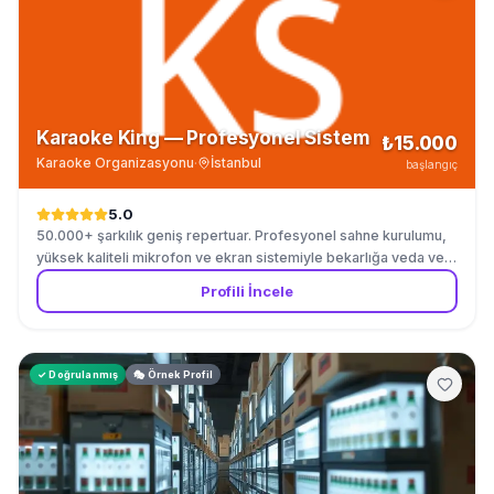
Karaoke King — Profesyonel Sistem
₺15.000
Karaoke Organizasyonu
·
İstanbul
başlangıç
5.0
50.000+ şarkılık geniş repertuar. Profesyonel sahne kurulumu,
yüksek kaliteli mikrofon ve ekran sistemiyle bekarlığa veda ve
doğum günleri için.
Profili İncele
✓ Doğrulanmış
🎭 Örnek Profil