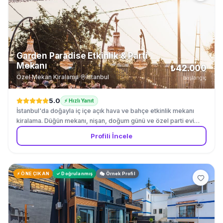
Garden Paradise Etkinlik & Parti
Mekanı
₺42.000
Özel Mekan Kiralama
·
İstanbul
başlangıç
5.0
⚡ Hızlı Yanıt
İstanbul'da doğayla iç içe açık hava ve bahçe etkinlik mekanı
kiralama. Düğün mekanı, nişan, doğum günü ve özel parti evi
olarak romantik bahçe, ahşap teras ve rustik iç mekan
Profili İncele
seçenekleri sunuyoruz. Aydınlatma sistemleri ve bahçe
dekorasyonu dahil. Catering ve müzik partnerleri ile tam
organizasyon desteği.
⚡ ÖNE ÇIKAN
✓ Doğrulanmış
🎭 Örnek Profil