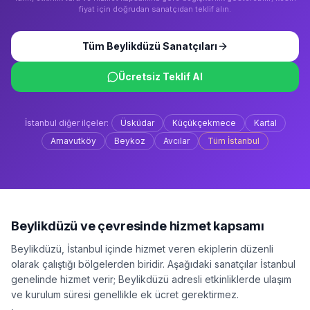
fiyat için doğrudan sanatçıdan teklif alın.
Tüm
Beylikdüzü
Sanatçıları
Ücretsiz Teklif Al
İstanbul
diğer ilçeler:
Üsküdar
Küçükçekmece
Kartal
Arnavutköy
Beykoz
Avcılar
Tüm
İstanbul
Beylikdüzü
ve çevresinde hizmet kapsamı
Beylikdüzü
,
İstanbul
içinde hizmet veren ekiplerin düzenli
olarak çalıştığı bölgelerden biridir. Aşağıdaki sanatçılar
İstanbul
genelinde hizmet verir;
Beylikdüzü
adresli etkinliklerde ulaşım
ve kurulum süresi genellikle ek ücret gerektirmez.