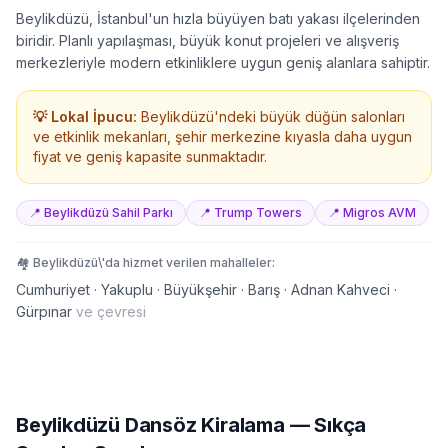
Beylikdüzü, İstanbul'un hızla büyüyen batı yakası ilçelerinden
biridir. Planlı yapılaşması, büyük konut projeleri ve alışveriş
merkezleriyle modern etkinliklere uygun geniş alanlara sahiptir.
💡 Lokal İpucu:
Beylikdüzü'ndeki büyük düğün salonları
ve etkinlik mekanları, şehir merkezine kıyasla daha uygun
fiyat ve geniş kapasite sunmaktadır.
📍
Beylikdüzü Sahil Parkı
📍
Trump Towers
📍
Migros AVM
🏘️
Beylikdüzü
\'da hizmet verilen mahalleler:
Cumhuriyet · Yakuplu · Büyükşehir · Barış · Adnan Kahveci ·
Gürpınar
ve çevresi
Beylikdüzü
Dansöz Kiralama
— Sıkça