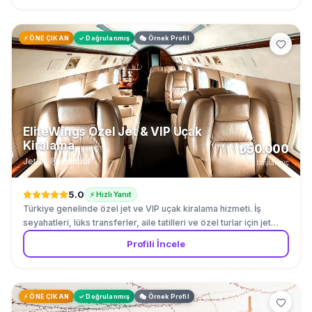
hizmetleri sunuyoruz. Yılda 300 etkinliğe ev sahipliği yapıyoruz.
⚡ ÖNE ÇIKAN
✓ Doğrulanmış
🎭 Örnek Profil
EliteWings Özel Jet & VIP Uçak
Kiralama
₺50.000
Jetler
·
İstanbul
başlangıç
5.0
⚡ Hızlı Yanıt
Türkiye genelinde özel jet ve VIP uçak kiralama hizmeti. İş
seyahatleri, lüks transferler, aile tatilleri ve özel turlar için jet
charter hizmeti. İstanbul Sabiha Gökçen ve Atatürk (Hezarfen)
Profili İncele
havalimanlarından hizmet veriyoruz. Türkiye içi ve yurt dışı
destinasyonlara VIP hava transfer organizasyonu.
⚡ ÖNE ÇIKAN
✓ Doğrulanmış
🎭 Örnek Profil