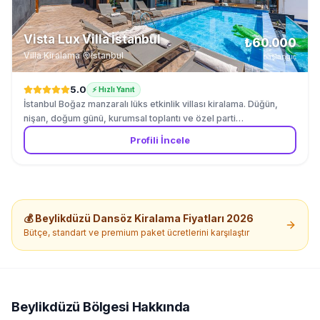
Vista Lux Villa İstanbul
₺60.000
Villa Kiralama
·
İstanbul
başlangıç
5.0
⚡ Hızlı Yanıt
İstanbul Boğaz manzaralı lüks etkinlik villası kiralama. Düğün,
nişan, doğum günü, kurumsal toplantı ve özel parti
organizasyonları için özel villa. Infinity havuz, tam donanımlı
Profili İncele
mutfak, 5 yatak odası, geniş teras ve bahçe ile maksimum 80
kişiye kadar ağırlıyoruz. Beykoz ve Sarıyer bölgelerinde hizmet
veriyoruz. ⚠️ Fiyat kişi sayısına, etkinlik süresine ve etkinlik
türüne göre değişkenlik gösterebilir.
💰
Beylikdüzü
Dansöz Kiralama
Fiyatları 2026
Bütçe, standart ve premium paket ücretlerini karşılaştır
Beylikdüzü
Bölgesi Hakkında