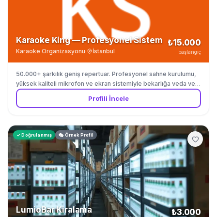
Karaoke King — Profesyonel Sistem
₺15.000
Karaoke Organizasyonu
·
İstanbul
başlangıç
50.000+ şarkılık geniş repertuar. Profesyonel sahne kurulumu,
yüksek kaliteli mikrofon ve ekran sistemiyle bekarlığa veda ve
doğum günleri için.
Profili İncele
✓ Doğrulanmış
🎭 Örnek Profil
LumioBar Kiralama
₺3.000