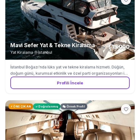
Mavi Sefer Yat & Tekne Kiralama
₺15.000
Yat Kiralama
·
İstanbul
başlangıç
İstanbul Boğazı'nda lüks yat ve tekne kiralama hizmeti. Düğün,
doğum günü, kurumsal etkinlik ve özel parti organizasyonları için
etkinlik teknesi, yat gezisi ve parti teknesi kiralama. Boğaz
Profili İncele
manzarası eşliğinde gün batımı turu, düğün teknesi ve parti yatı
hizmetleri sunuyoruz. Yılda 300 etkinliğe ev sahipliği yapıyoruz.
⚡ ÖNE ÇIKAN
✓ Doğrulanmış
🎭 Örnek Profil