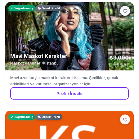
✓ Doğrulanmış
🎭 Örnek Profil
Mavi Maskot Karakter
₺3.000
Maskot Karakter
·
İstanbul
başlangıç
Mavi uzun boylu maskot karakter kiralama. Şenlikler, çocuk
etkinlikleri ve kurumsal organizasyonlar için.
Profili İncele
✓ Doğrulanmış
🎭 Örnek Profil