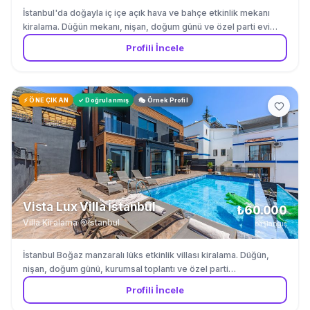
İstanbul'da doğayla iç içe açık hava ve bahçe etkinlik mekanı
kiralama. Düğün mekanı, nişan, doğum günü ve özel parti evi
olarak romantik bahçe, ahşap teras ve rustik iç mekan
Profili İncele
seçenekleri sunuyoruz. Aydınlatma sistemleri ve bahçe
dekorasyonu dahil. Catering ve müzik partnerleri ile tam
organizasyon desteği.
⚡ ÖNE ÇIKAN
✓ Doğrulanmış
🎭 Örnek Profil
Vista Lux Villa İstanbul
₺60.000
Villa Kiralama
·
İstanbul
başlangıç
İstanbul Boğaz manzaralı lüks etkinlik villası kiralama. Düğün,
nişan, doğum günü, kurumsal toplantı ve özel parti
organizasyonları için özel villa. Infinity havuz, tam donanımlı
Profili İncele
mutfak, 5 yatak odası, geniş teras ve bahçe ile maksimum 80