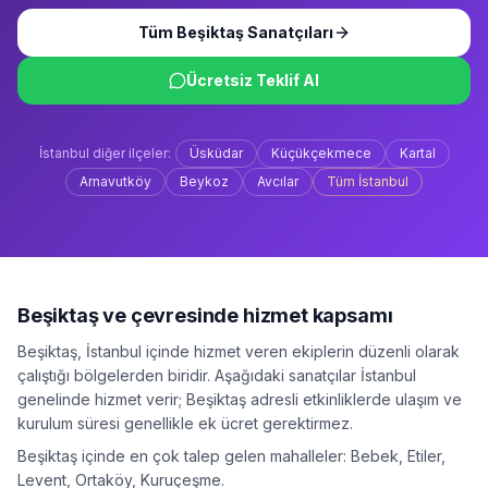
Tüm
Beşiktaş
Sanatçıları
Ücretsiz Teklif Al
İstanbul
diğer ilçeler:
Üsküdar
Küçükçekmece
Kartal
Arnavutköy
Beykoz
Avcılar
Tüm
İstanbul
Beşiktaş
ve çevresinde hizmet kapsamı
Beşiktaş
,
İstanbul
içinde hizmet veren ekiplerin düzenli olarak
çalıştığı bölgelerden biridir. Aşağıdaki sanatçılar
İstanbul
genelinde hizmet verir;
Beşiktaş
adresli etkinliklerde ulaşım ve
kurulum süresi genellikle ek ücret gerektirmez.
Beşiktaş
içinde en çok talep gelen mahalleler:
Bebek, Etiler,
Levent, Ortaköy, Kuruçeşme
.