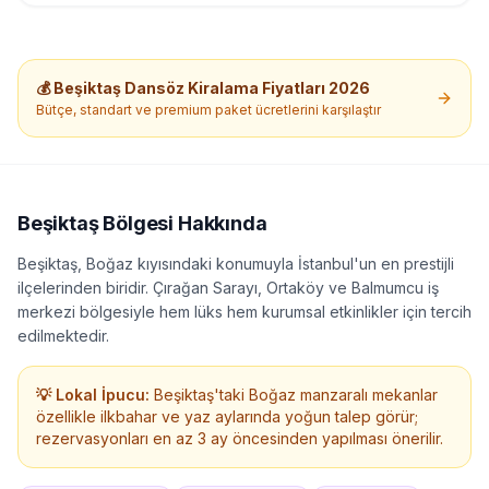
kişiye kadar ağırlıyoruz. Beykoz ve Sarıyer bölgelerinde hizmet
veriyoruz. ⚠️ Fiyat kişi sayısına, etkinlik süresine ve etkinlik
türüne göre değişkenlik gösterebilir.
💰
Beşiktaş
Dansöz Kiralama
Fiyatları 2026
Bütçe, standart ve premium paket ücretlerini karşılaştır
Beşiktaş
Bölgesi Hakkında
Beşiktaş, Boğaz kıyısındaki konumuyla İstanbul'un en prestijli
ilçelerinden biridir. Çırağan Sarayı, Ortaköy ve Balmumcu iş
merkezi bölgesiyle hem lüks hem kurumsal etkinlikler için tercih
edilmektedir.
💡 Lokal İpucu:
Beşiktaş'taki Boğaz manzaralı mekanlar
özellikle ilkbahar ve yaz aylarında yoğun talep görür;
rezervasyonları en az 3 ay öncesinden yapılması önerilir.