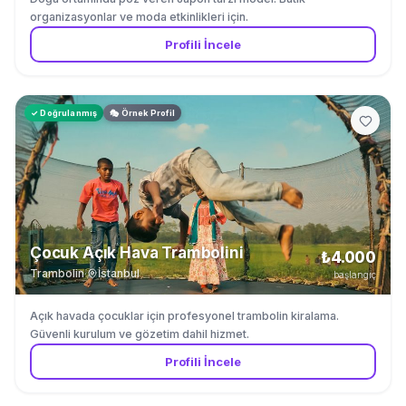
organizasyonlar ve moda etkinlikleri için.
Profili İncele
✓ Doğrulanmış
🎭 Örnek Profil
Çocuk Açık Hava Trambolini
₺4.000
Trambolin
·
İstanbul
başlangıç
Açık havada çocuklar için profesyonel trambolin kiralama.
Güvenli kurulum ve gözetim dahil hizmet.
Profili İncele