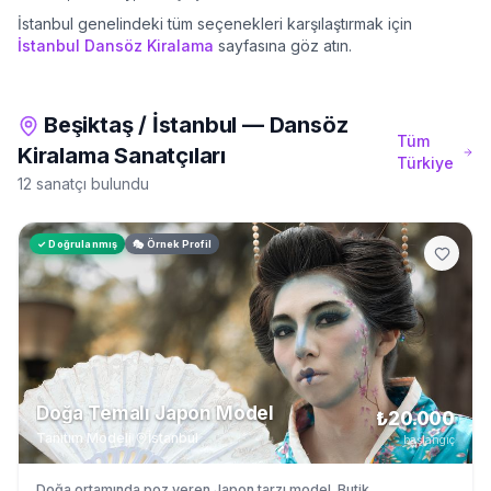
İstanbul
genelindeki tüm seçenekleri karşılaştırmak için
İstanbul
Dansöz Kiralama
sayfasına göz atın.
Beşiktaş
/
İstanbul
—
Dansöz
Tüm
Kiralama
Sanatçıları
Türkiye
12 sanatçı bulundu
✓ Doğrulanmış
🎭 Örnek Profil
Doğa Temalı Japon Model
₺20.000
Tanıtım Modeli
·
İstanbul
başlangıç
Doğa ortamında poz veren Japon tarzı model. Butik