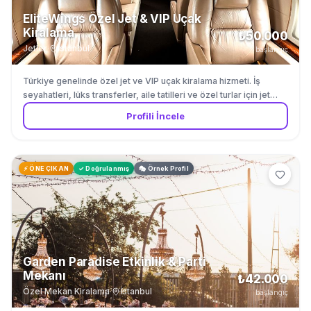
EliteWings Özel Jet & VIP Uçak
Kiralama
₺50.000
Jetler
·
İstanbul
başlangıç
Türkiye genelinde özel jet ve VIP uçak kiralama hizmeti. İş
seyahatleri, lüks transferler, aile tatilleri ve özel turlar için jet
charter hizmeti. İstanbul Sabiha Gökçen ve Atatürk (Hezarfen)
Profili İncele
havalimanlarından hizmet veriyoruz. Türkiye içi ve yurt dışı
destinasyonlara VIP hava transfer organizasyonu.
⚡ ÖNE ÇIKAN
✓ Doğrulanmış
🎭 Örnek Profil
Garden Paradise Etkinlik & Parti
Mekanı
₺42.000
Özel Mekan Kiralama
·
İstanbul
başlangıç