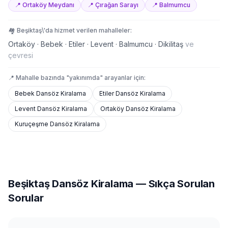
📍
Ortaköy Meydanı
📍
Çırağan Sarayı
📍
Balmumcu
🏘️
Beşiktaş
\'da hizmet verilen mahalleler:
Ortaköy · Bebek · Etiler · Levent · Balmumcu · Dikilitaş
ve
çevresi
📍 Mahalle bazında "yakınımda" arayanlar için:
Bebek
Dansöz Kiralama
Etiler
Dansöz Kiralama
Levent
Dansöz Kiralama
Ortaköy
Dansöz Kiralama
Kuruçeşme
Dansöz Kiralama
Beşiktaş
Dansöz Kiralama
— Sıkça Sorulan
Sorular