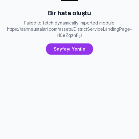
Bir hata oluştu
Failed to fetch dynamically imported module:
https://sahneustalari.com/assets/DistrictServiceLandingPage-
H0eZqznF.js
Sayfayı Yenile