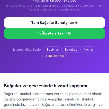
Fiyat aralığı:
₺5.000 – ₺70.000
Tarih, etkinlik türü ve hizmet kapsamına göre değişkenlik gösterebilir; kesin
fiyat için doğrudan sanatçıdan teklif alın.
Tüm
Bağcılar
Sanatçıları
Ücretsiz Teklif Al
İstanbul
diğer ilçeler:
Beşiktaş
Bakırköy
Avcılar
Tüm
İstanbul
Bağcılar
ve çevresinde hizmet kapsamı
Bağcılar
,
İstanbul
içinde hizmet veren ekiplerin düzenli olarak
çalıştığı bölgelerden biridir. Aşağıdaki sanatçılar
İstanbul
genelinde hizmet verir;
Bağcılar
adresli etkinliklerde ulaşım ve