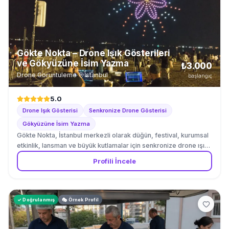
sigortası güvencesiyle işletmenizin bütçesine uyum sağlar.
Gökte Nokta – Drone Işık Gösterileri
ve Gökyüzüne İsim Yazma
₺3.000
Drone Goruntuleme
·
İstanbul
başlangıç
5.0
Drone Işık Gösterisi
Senkronize Drone Gösterisi
Gökyüzüne İsim Yazma
Gökte Nokta, İstanbul merkezli olarak düğün, festival, kurumsal
etkinlik, lansman ve büyük kutlamalar için senkronize drone ışık
gösterileri hazırlayan bir görsel teknoloji ekibidir. Firma, insansız
Profili İncele
hava araçları sistemleri üzerine çalışan Cem Arıkan ile hareketli
grafik tasarımcısı İpek Erten tarafından kurulmuştur. Ekip; çok
sayıda LED donanımlı dronu bilgisayar kontrollü biçimde aynı
anda uçurarak gökyüzünde isim, tarih, kalp, yüzük, logo, yazı ve
✓ Doğrulanmış
🎭 Örnek Profil
hareketli figürler oluşturur. Her gösteri, etkinliğin hikâyesine ve
izleyici alanına göre özel olarak tasarlanır. Evlilik tekliflerinde
çiftlerin isimleri ve “Benimle Evlenir misin?” mesajı; düğünlerde