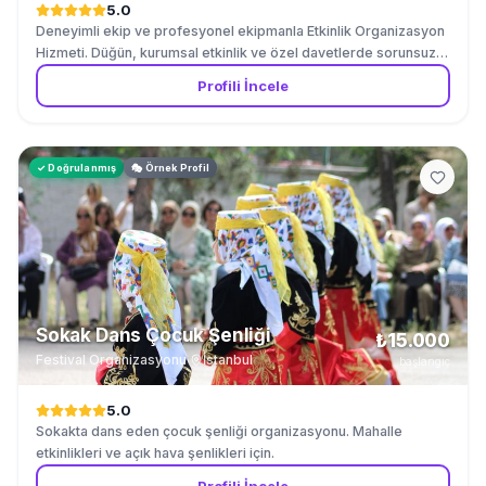
5.0
Deneyimli ekip ve profesyonel ekipmanla Etkinlik Organizasyon
Hizmeti. Düğün, kurumsal etkinlik ve özel davetlerde sorunsuz
hizmet garantisi. İstanbul merkezli, çevre illere hizmet verilir.
Profili İncele
✓ Doğrulanmış
🎭 Örnek Profil
Sokak Dans Çocuk Şenliği
₺15.000
Festival Organizasyonu
·
İstanbul
başlangıç
5.0
Sokakta dans eden çocuk şenliği organizasyonu. Mahalle
etkinlikleri ve açık hava şenlikleri için.
Profili İncele