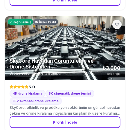
✓ Doğrulanmış
🎭 Örnek Profil
SkyCore Havadan Görüntüleme ve
Drone Sistemleri
₺3.000
Drone Görüntüleme
·
İstanbul
başlangıç
5.0
4K drone kiralama
8K sinematik drone temini
FPV akrobasi drone kiralama
SkyCore, etkinlik ve prodüksiyon sektörünün en güncel havadan
çekim ve drone kiralama ihtiyaçlarını karşılamak üzere kurulmuş
öncü bir teknik ekipman sağlayıcısıdır. Sektördeki teknolojik
Profili İncele
gelişmeleri yakından takip ederek kurulan firmamız, ilk günden