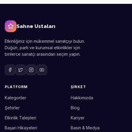
Sahne Ustaları
Etkinliğiniz için mükemmel sanatçıyı bulun.
Düğün, parti ve kurumsal etkinlikler için
binlerce sanatçı arasından seçim yapın.
PLATFORM
ŞIRKET
Kategoriler
Hakkımızda
Sahne Ustaları
Etkinlik uzmanınız
Şehirler
Blog
Etkinlik Talepleri
Kariyer
Merhaba! Size nasıl yardımcı
olabiliriz? WhatsApp üzerinden
Başarı Hikayeleri
Basın & Medya
bize ulaşabilirsiniz.