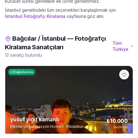
kurulum süresi genellikle ek ücret gerektirmez.
İstanbul
genelindeki tüm seçenekleri karşılaştırmak için
İstanbul
Fotoğrafçı Kiralama
sayfasına göz atın.
Bağcılar
/
İstanbul
—
Fotoğrafçı
Tüm
Kiralama
Sanatçıları
Türkiye
12 sanatçı bulundu
✓ Doğrulanmış
yusuf yiğit kamanlı
₺10.000
Etkinlik Organizasyon Hizmeti
·
İstanbul
başlangıç