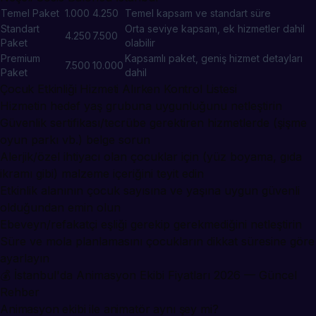
Temel Paket
1.000
4.250
Temel kapsam ve standart süre
Standart
Orta seviye kapsam, ek hizmetler dahil
4.250
7.500
Paket
olabilir
Premium
Kapsamlı paket, geniş hizmet detayları
7.500
10.000
Paket
dahil
Çocuk Etkinliği Hizmeti Alırken Kontrol Listesi
Hizmetin hedef yaş grubuna uygunluğunu netleştirin
Güvenlik sertifikası/tecrübe gerektiren hizmetlerde (şişme
oyun parkı vb.) belge sorun
Alerjik/özel ihtiyacı olan çocuklar için (yüz boyama, gıda
ikramı gibi) malzeme içeriğini teyit edin
Etkinlik alanının çocuk sayısına ve yaşına uygun güvenli
olduğundan emin olun
Ebeveyn/refakatçi eşliği gerekip gerekmediğini netleştirin
Süre ve mola planlamasını çocukların dikkat süresine göre
ayarlayın
💰
İstanbul'da Animasyon Ekibi Fiyatları 2026 — Güncel
Rehber
Animasyon ekibi ile animatör aynı şey mi?