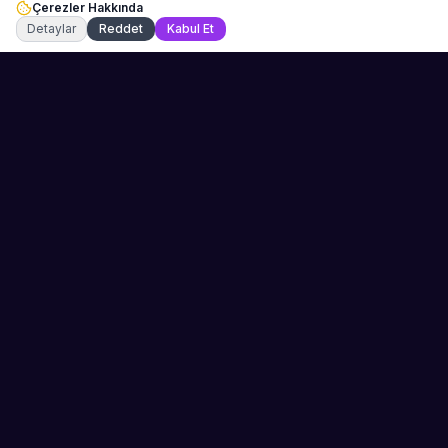
Çerezler Hakkında
Şu an çevrimiçi
Detaylar
Reddet
Kabul Et
💬 WhatsApp
Teklif Al →
Sahne Ustaları
Etkinliğiniz için mükemmel sanatçıyı bulun.
Düğün, parti ve kurumsal etkinlikler için
binlerce sanatçı arasından seçim yapın.
PLATFORM
ŞIRKET
Kategoriler
Hakkımızda