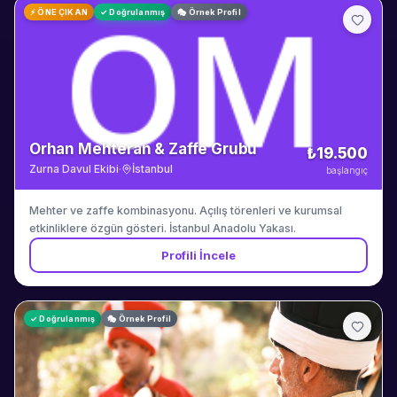
⚡ ÖNE ÇIKAN
✓ Doğrulanmış
🎭 Örnek Profil
Orhan Mehteran & Zaffe Grubu
₺19.500
Zurna Davul Ekibi
·
İstanbul
başlangıç
Mehter ve zaffe kombinasyonu. Açılış törenleri ve kurumsal
etkinliklere özgün gösteri. İstanbul Anadolu Yakası.
Profili İncele
✓ Doğrulanmış
🎭 Örnek Profil