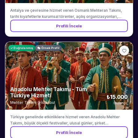
Antalya ve çevresine hizmet veren Osmanlı Mehteran Takımı,
tarihi kıyafetlerle kurumsal törenler, açılış organizasyonları,
festival etkinlikleri ve turizm programları için otantik mehter
Profili İncele
gösterisi sunar. 8-15 kişilik ekip.
✓ Doğrulanmış
🎭 Örnek Profil
Anadolu Mehter Takımı - Tüm
Türkiye Hizmeti
₺15.000
Mehter Takimi
·
İstanbul
başlangıç
Türkiye genelinde etkinliklere hizmet veren Anadolu Mehter
Takımı, büyük ölçekli festivaller, ulusal günler, şirket
yıldönümleri ve özel organizasyonlar için farklı kadro
Profili İncele
büyüklüklerinde mehter hizmeti sunar.