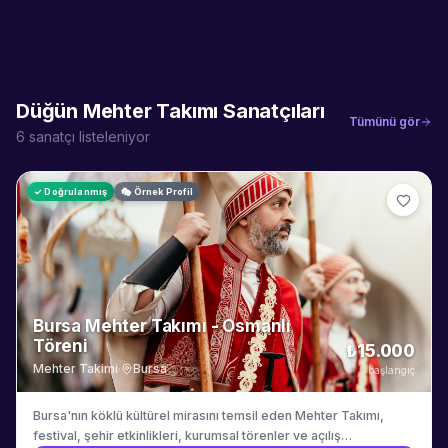
Düğün Mehter Takımı
Sanatçıları
Tümünü gör
6
sanatçı listeleniyor
✓ Doğrulanmış
🎭 Örnek Profil
Bursa Mehter Takımı - Osmanlı
Töreni
₺15.000
Mehter Takimi
·
Bursa
başlangıç
Bursa'nın köklü kültürel mirasını temsil eden Mehter Takımı,
festival, şehir etkinlikleri, kurumsal törenler ve açılış