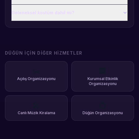
Geleneksel kostüm dahil mi?
DÜĞÜN
İÇIN DIĞER HIZMETLER
✂️
🏢
Açılış Organizasyonu
Kurumsal Etkinlik
Organizasyonu
🎤
💍
Canlı Müzik Kiralama
Düğün Organizasyonu