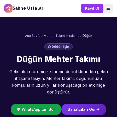
Sahne Ustaları
Kayıt Ol
Ana Sayfa
Mehter Takımı Kiralama
Düğün
💍
Düğün
için
Düğün Mehter Takımı
Gelin alma töreninize tarihin derinliklerinden gelen
ihtişamı taşıyın. Mehter takımı, düğününüzü
komşuların uzun yıllar konuşacağı bir etkinliğe
dönüştürür.
💬 WhatsApp'tan Sor
Sanatçıları Gör