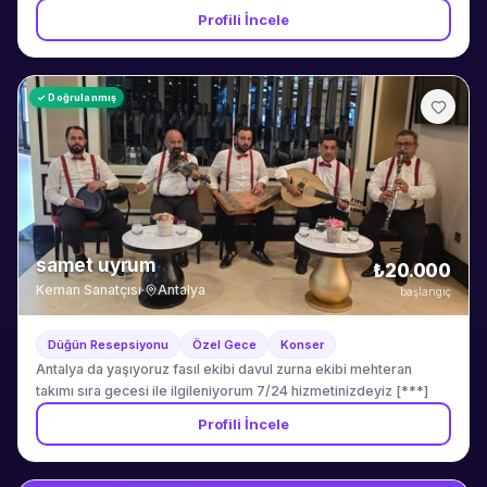
organizasyonlarında otantik Osmanlı marşları ve geleneksel
Profili İncele
törenlerle görkemli bir atmosfer yaratmaktadır. Tam kostüm ve
defileli süreç organizasyonu dahildir.
✓ Doğrulanmış
samet uyrum
₺20.000
Keman Sanatçısı
·
Antalya
başlangıç
Düğün Resepsiyonu
Özel Gece
Konser
Antalya da yaşıyoruz fasıl ekibi davul zurna ekibi mehteran
takımı sıra gecesi ile ilgileniyorum 7/24 hizmetinizdeyiz [***]
Profili İncele