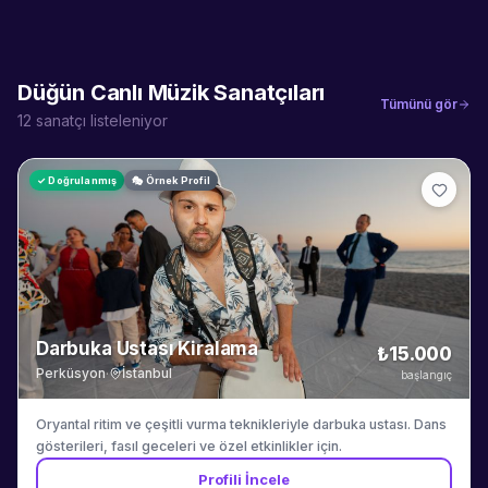
Düğün Canlı Müzik
Sanatçıları
Tümünü gör
12
sanatçı listeleniyor
✓ Doğrulanmış
🎭 Örnek Profil
Darbuka Ustası Kiralama
₺15.000
Perküsyon
·
İstanbul
başlangıç
Oryantal ritim ve çeşitli vurma teknikleriyle darbuka ustası. Dans
gösterileri, fasıl geceleri ve özel etkinlikler için.
Profili İncele