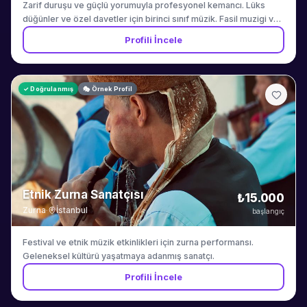
Zarif duruşu ve güçlü yorumuyla profesyonel kemancı. Lüks
düğünler ve özel davetler için birinci sınıf müzik. Fasil muzigi ve
Turk muzigi repertuvarinda uzmandir.
Profili İncele
✓ Doğrulanmış
🎭 Örnek Profil
Etnik Zurna Sanatçısı
₺15.000
Zurna
·
İstanbul
başlangıç
Festival ve etnik müzik etkinlikleri için zurna performansı.
Geleneksel kültürü yaşatmaya adanmış sanatçı.
Profili İncele