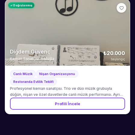
✓ Doğrulanmış
Diğdem Güvenç
₺20.000
Keman Sanatçısı
·
Muğla
başlangıç
Canlı Müzik
Nişan Organizasyonu
Restoranda Evlilik Teklifi
Profesyonel keman sanatçısı. Trio ve düo müzik grubuyla
düğün, nişan ve özel davetlerde canlı müzik performansı. Ayrıca
yetişkin ve çocuklara yüz yüze / online keman ve piyano dersi.
Profili İncele
Muğla ve çevresinde hizmet.