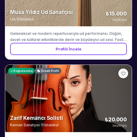
Musa Yıldız Ud Sanatçısı
₺15.000
Ud
·
İstanbul
başlangıç
Geleneksel ve modern repertuvarıyla ud performansı. Düğün,
davet ve kültürel etkinliklerde derin ve büyüleyici ud sesi. Fasil
muzigi ve Turk muzigi repertuvarinda uzmandir.
Profili İncele
✓ Doğrulanmış
🎭 Örnek Profil
Zarif Kemancı Solisti
₺20.000
Keman Sanatçısı
·
İstanbul
başlangıç