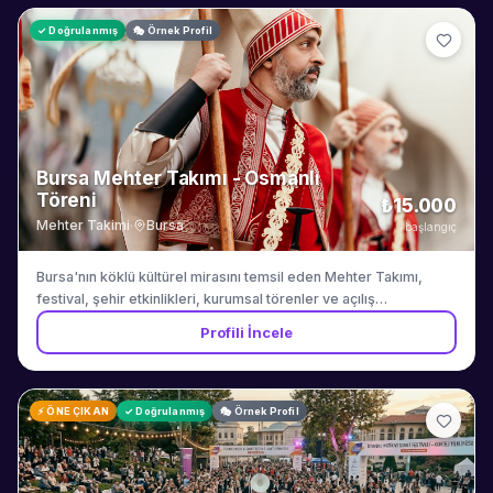
✓ Doğrulanmış
🎭 Örnek Profil
Bursa Mehter Takımı - Osmanlı
Töreni
₺15.000
Mehter Takimi
·
Bursa
başlangıç
Bursa'nın köklü kültürel mirasını temsil eden Mehter Takımı,
festival, şehir etkinlikleri, kurumsal törenler ve açılış
organizasyonlarında otantik Osmanlı marşları ve geleneksel
Profili İncele
törenlerle görkemli bir atmosfer yaratmaktadır. Tam kostüm ve
defileli süreç organizasyonu dahildir.
⚡ ÖNE ÇIKAN
✓ Doğrulanmış
🎭 Örnek Profil