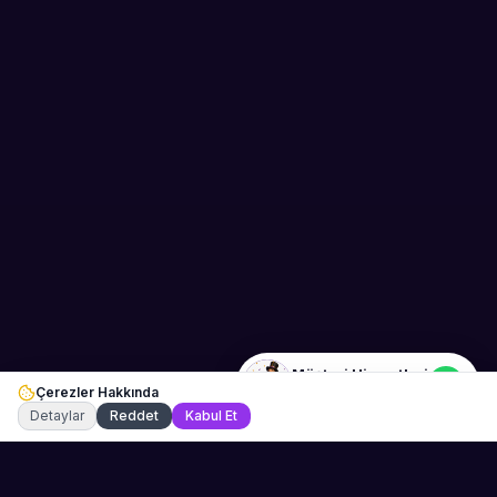
Sahne Ustaları
Etkinlik uzmanınız
Merhaba! Size nasıl yardımcı
olabiliriz? WhatsApp üzerinden
bize ulaşabilirsiniz.
Merhaba! Bilgi almak istiyorum.
Müşteri Hizmetleri
Çerezler Hakkında
Şu an çevrimiçi
Detaylar
Reddet
Kabul Et
💬 WhatsApp
Teklif Al →