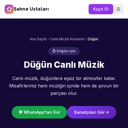
Sahne Ustaları
Kayıt Ol
Ana Sayfa
Canlı Müzik Kiralama
Düğün
💍
Düğün
için
Düğün Canlı Müzik
Canlı müzik, düğünlere eşsiz bir atmosfer katar.
Misafirleriniz hem müziğin içinde hem de şovun bir
parçası olur.
💬 WhatsApp'tan Sor
Sanatçıları Gör