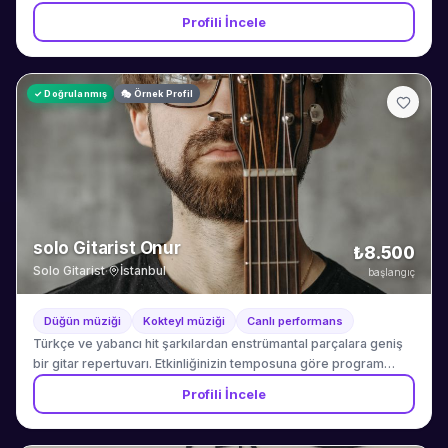
Profili İncele
✓ Doğrulanmış
🎭 Örnek Profil
solo Gitarist Onur
₺8.500
Solo Gitarist
·
İstanbul
başlangıç
Düğün müziği
Kokteyl müziği
Canlı performans
Türkçe ve yabancı hit şarkılardan enstrümantal parçalara geniş
bir gitar repertuvarı. Etkinliğinizin temposuna göre program
esnetilir.
Profili İncele