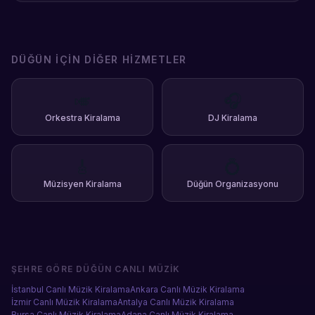
DÜĞÜN
İÇIN DIĞER HIZMETLER
🎺
🎧
Orkestra Kiralama
DJ Kiralama
🎸
💍
Müzisyen Kiralama
Düğün Organizasyonu
ŞEHRE GÖRE
DÜĞÜN CANLI MÜZIK
İstanbul
Canlı Müzik Kiralama
Ankara
Canlı Müzik Kiralama
İzmir
Canlı Müzik Kiralama
Antalya
Canlı Müzik Kiralama
Bursa
Canlı Müzik Kiralama
Adana
Canlı Müzik Kiralama