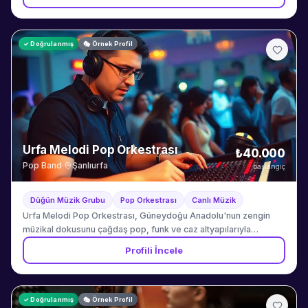
✓ Doğrulanmış
🎭 Örnek Profil
Urfa Melodi Pop Orkestrası
₺40.000
Pop Band
·
Şanlıurfa
başlangıç
Düğün Müzik Grubu
Pop Orkestrası
Canlı Müzik
Urfa Melodi Pop Orkestrası, Güneydoğu Anadolu'nun zengin
müzikal dokusunu çağdaş pop, funk ve caz altyapılarıyla
buluşturmak amacıyla Şanlıurfa'da kurulmuş profesyonel bir
Profili İncele
sahne ve düğün müzik ekibidir. Kuruluşundan bu yana bölgedeki
seçkin otel düğünlerinde, açık hava kır düğünlerinde ve özel
davetlerde aktif olarak sahne alan ekip, her organizasyonda
unutulmaz bir müzikal deneyim vadeder. Çalışma şeklimiz
✓ Doğrulanmış
🎭 Örnek Profil