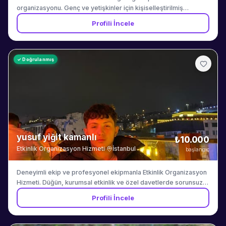
organizasyonu. Genç ve yetişkinler için kişiselleştirilmiş
kutlamalar.
Profili İncele
✓ Doğrulanmış
yusuf yiğit kamanlı
₺10.000
Etkinlik Organizasyon Hizmeti
·
İstanbul
başlangıç
Deneyimli ekip ve profesyonel ekipmanla Etkinlik Organizasyon
Hizmeti. Düğün, kurumsal etkinlik ve özel davetlerde sorunsuz
hizmet garantisi. İstanbul merkezli, çevre illere hizmet verilir.
Profili İncele