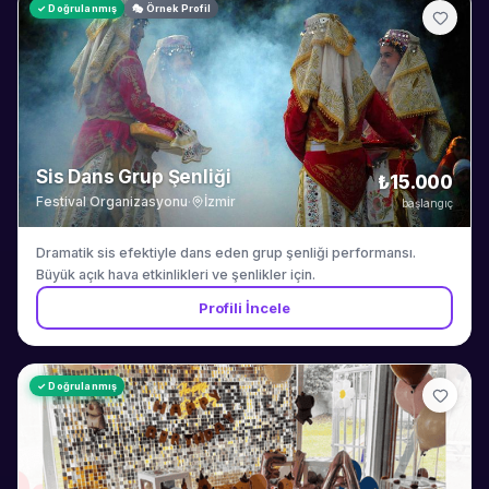
✓ Doğrulanmış
🎭 Örnek Profil
Sis Dans Grup Şenliği
₺15.000
Festival Organizasyonu
·
İzmir
başlangıç
Dramatik sis efektiyle dans eden grup şenliği performansı.
Büyük açık hava etkinlikleri ve şenlikler için.
Profili İncele
✓ Doğrulanmış