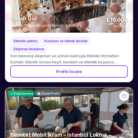
Hakan Gür
₺10.000
Etkinlik Organizasyon Hizmeti
·
Ankara
başlangıç
Etkinlik çekimi
Kurulum ve teknik destek
Ekipman kiralama
Son teknoloji ekipman ve uzman kadroyla Etkinlik Hizmetleri
hizmeti. Etkinlik öncesi keşif, kurulum ve etkinlik boyunca
kesintisiz teknik destek dahildir.
Profili İncele
✓ Doğrulanmış
🎭 Örnek Profil
Bereket Mobil İkram – İstanbul Lokma,