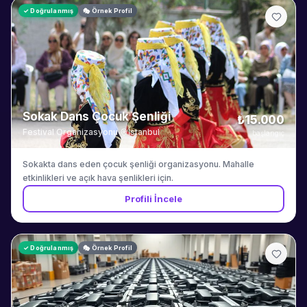
✓ Doğrulanmış
🎭 Örnek Profil
Sokak Dans Çocuk Şenliği
₺15.000
Festival Organizasyonu
·
İstanbul
başlangıç
Sokakta dans eden çocuk şenliği organizasyonu. Mahalle
etkinlikleri ve açık hava şenlikleri için.
Profili İncele
✓ Doğrulanmış
🎭 Örnek Profil