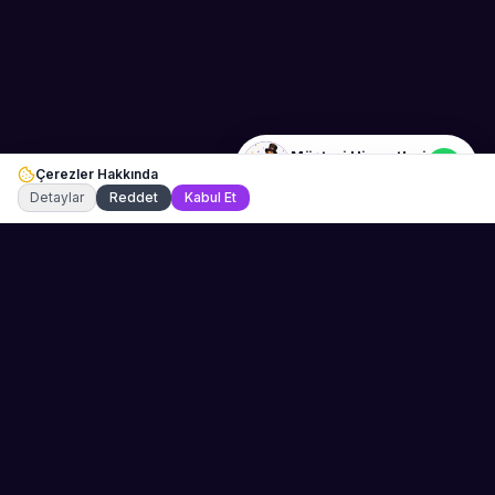
bize ulaşabilirsiniz.
Merhaba! Bilgi almak istiyorum.
Müşteri Hizmetleri
Çerezler Hakkında
Şu an çevrimiçi
Detaylar
Reddet
Kabul Et
💬 WhatsApp
Teklif Al →
Sahne Ustaları
Etkinliğiniz için mükemmel sanatçıyı bulun.
Düğün, parti ve kurumsal etkinlikler için
binlerce sanatçı arasından seçim yapın.