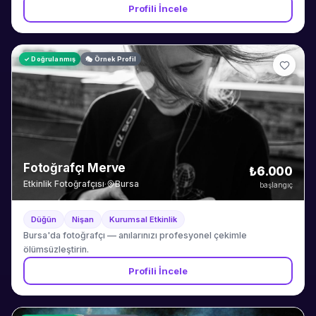
Profili İncele
✓ Doğrulanmış
🎭 Örnek Profil
Fotoğrafçı Merve
₺6.000
Etkinlik Fotoğrafçısı
·
Bursa
başlangıç
Düğün
Nişan
Kurumsal Etkinlik
Bursa'da fotoğrafçı — anılarınızı profesyonel çekimle
ölümsüzleştirin.
Profili İncele