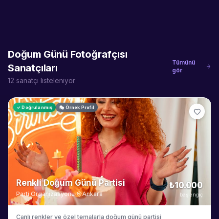
Doğum Günü Fotoğrafçısı
Tümünü
Sanatçıları
gör
12
sanatçı listeleniyor
✓ Doğrulanmış
🎭 Örnek Profil
Renkli Doğum Günü Partisi
₺10.000
Parti Organizasyonu
·
Ankara
başlangıç
Canlı renkler ve özel temalarla doğum günü partisi