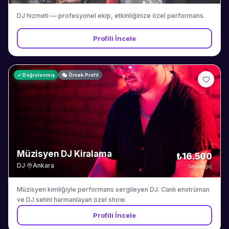
DJ hizmeti — profesyonel ekip, etkinliğinize özel performans.
Profili İncele
✓ Doğrulanmış
🎭 Örnek Profil
Müzisyen DJ Kiralama
₺16.500
DJ
·
Ankara
başlangıç
Müzisyen kimliğiyle performans sergileyen DJ. Canlı enstrüman
ve DJ setini harmanlayan özel show.
Profili İncele