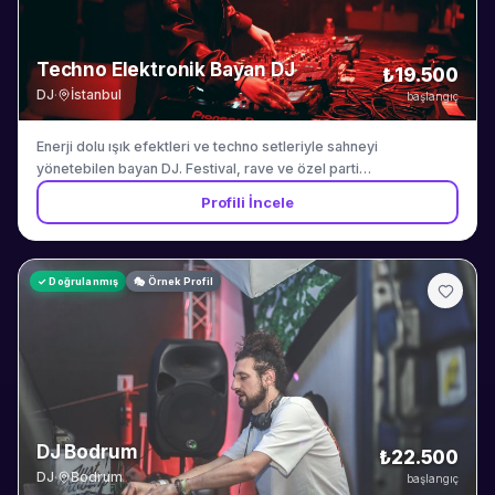
Techno Elektronik Bayan DJ
₺19.500
DJ
·
İstanbul
başlangıç
Enerji dolu ışık efektleri ve techno setleriyle sahneyi
yönetebilen bayan DJ. Festival, rave ve özel parti
organizasyonları.
Profili İncele
✓ Doğrulanmış
🎭 Örnek Profil
DJ Bodrum
₺22.500
DJ
·
Bodrum
başlangıç