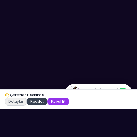
Sahne Ustaları
Etkinlik uzmanınız
Merhaba! Size nasıl yardımcı
olabiliriz? WhatsApp üzerinden
bize ulaşabilirsiniz.
Merhaba! Bilgi almak istiyorum.
Müşteri Hizmetleri
Çerezler Hakkında
Şu an çevrimiçi
Detaylar
Reddet
Kabul Et
💬 WhatsApp
Teklif Al →