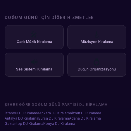
DOĞUM GÜNÜ
İÇIN DIĞER HIZMETLER
🎤
🎸
Canlı Müzik Kiralama
Müzisyen Kiralama
🔊
💍
Ses Sistemi Kiralama
Düğün Organizasyonu
ŞEHRE GÖRE
DOĞUM GÜNÜ PARTISI DJ KIRALAMA
İstanbul
DJ Kiralama
Ankara
DJ Kiralama
İzmir
DJ Kiralama
Antalya
DJ Kiralama
Bursa
DJ Kiralama
Adana
DJ Kiralama
Gaziantep
DJ Kiralama
Konya
DJ Kiralama