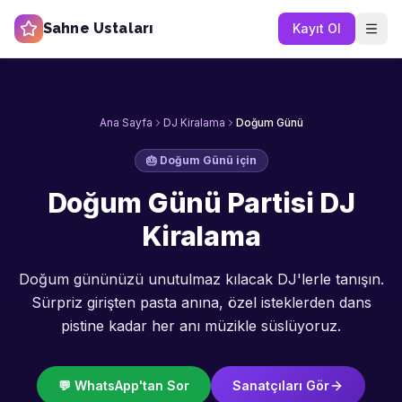
Sahne Ustaları
Kayıt Ol
Ana Sayfa
DJ Kiralama
Doğum Günü
🎂
Doğum Günü
için
Doğum Günü Partisi DJ
Kiralama
Doğum gününüzü unutulmaz kılacak DJ'lerle tanışın.
Sürpriz girişten pasta anına, özel isteklerden dans
pistine kadar her anı müzikle süslüyoruz.
💬 WhatsApp'tan Sor
Sanatçıları Gör