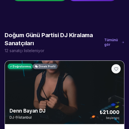
Doğum Günü Partisi DJ Kiralama
Tümünü
Sanatçıları
gör
12
sanatçı listeleniyor
✓ Doğrulanmış
🎭 Örnek Profil
Denn Bayan DJ
₺21.000
DJ
·
İstanbul
başlangıç