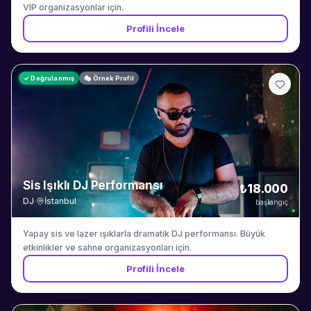
VIP organizasyonlar için.
Profili İncele
✓ Doğrulanmış
🎭 Örnek Profil
Sis Işıklı DJ Performansı
₺18.000
DJ
·
İstanbul
başlangıç
Yapay sis ve lazer ışıklarla dramatik DJ performansı. Büyük
etkinlikler ve sahne organizasyonları için.
Profili İncele