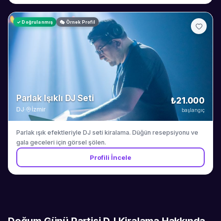
✓ Doğrulanmış
🎭 Örnek Profil
Parlak Işıklı DJ Seti
₺21.000
DJ
·
İzmir
başlangıç
Parlak ışık efektleriyle DJ seti kiralama. Düğün resepsiyonu ve
gala geceleri için görsel şölen.
Profili İncele