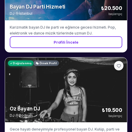
Bayan DJ Parti Hizmeti
₺20.500
DJ
·
İstanbul
başlangıç
Karizmatik bayan DJ ile parti ve eğlence gecesi hizmeti. Pop,
elektronik ve dance müzik türlerinde uzman DJ.
Profili İncele
✓ Doğrulanmış
🎭 Örnek Profil
Oz Bayan DJ
₺19.500
DJ
·
Bodrum
başlangıç
Gece hayatı deneyimiyle profesyonel bayan DJ. Kulüp, parti ve