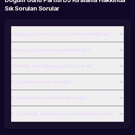
Doğum Günü Partisi DJ Kiralama
Hakkında
Sık Sorulan Sorular
Doğum günü partisi için DJ tutmak mantıklı mı?
Sürpriz giriş şarkısı ayarlanabilir mi?
Çocuklar için doğum günü DJ'i var mı?
DJ kiralama ücreti ne kadar?
DJ ekipmanlarını kendisi getirir mi?
DJ'yi etkinlik gününden önce dinleyebilir miyim?