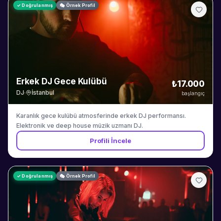
✓ Doğrulanmış
🎭 Örnek Profil
Erkek DJ Gece Kulübü
₺17.000
DJ
·
İstanbul
başlangıç
Karanlık gece kulübü atmosferinde erkek DJ performansı.
Elektronik ve deep house müzik uzmanı DJ.
Profili İncele
✓ Doğrulanmış
🎭 Örnek Profil