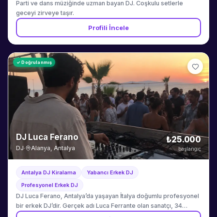
Parti ve dans müziğinde uzman bayan DJ. Coşkulu setlerle
geceyi zirveye taşır.
Profili İncele
✓ Doğrulanmış
DJ Luca Ferano
₺25.000
DJ
·
Alanya, Antalya
başlangıç
Antalya DJ Kiralama
Yabancı Erkek DJ
Profesyonel Erkek DJ
DJ Luca Ferano, Antalya’da yaşayan İtalya doğumlu profesyonel
bir erkek DJ’dir. Gerçek adı Luca Ferrante olan sanatçı, 34
yaşındadır ve sahne çalışmalarında DJ Luca Ferano adını