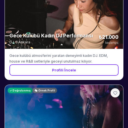
Napoli, İtalya Yaşadığı Şehir: Antalya Müzik Tarzları: House,
deep house, afro house, melodic house, disco, funk, lounge ve
pop Bildiği Diller: İtalyanca, İngilizce ve temel düzeyde Türkçe
Gece Kulübü Kadın DJ Performansı
₺21.000
DJ
·
Ankara
başlangıç
Gece kulübü atmosferini yaratan deneyimli kadın DJ. EDM,
house ve R&B setleriyle geceyi unutulmaz kılıyor.
Profili İncele
✓ Doğrulanmış
🎭 Örnek Profil