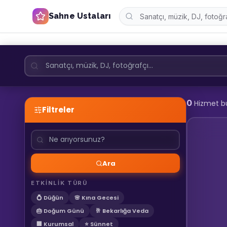
Sahne Ustaları
0
Hizmet b
Filtreler
Ara
ETKİNLİK TÜRÜ
💍 Düğün
🌸 Kına Gecesi
🎂 Doğum Günü
🥂 Bekarlığa Veda
🏢 Kurumsal
⭐ Sünnet