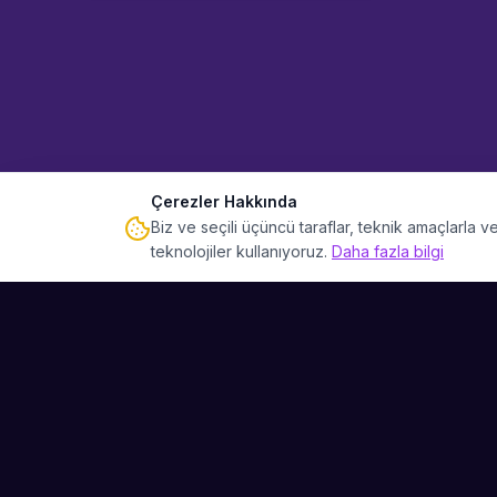
Çerezler Hakkında
Biz ve seçili üçüncü taraflar, teknik amaçlarla
teknolojiler kullanıyoruz.
Daha fazla bilgi
Sahne Ustaları