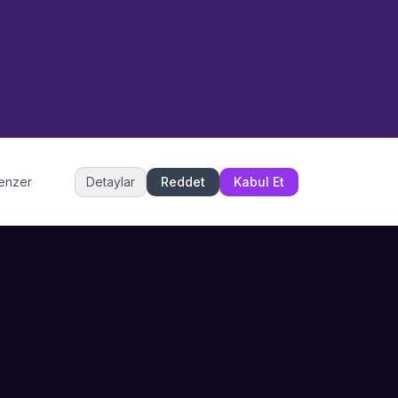
Merhaba! Size nasıl yardımcı
olabiliriz? WhatsApp üzerinden
bize ulaşabilirsiniz.
Merhaba! Bilgi almak istiyorum.
Müşteri Hizmetleri
benzer
Detaylar
Reddet
Kabul Et
Şu an çevrimiçi
DESTEK
İLETIŞIM
Büyükçekmece,
SSS