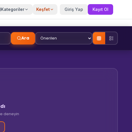
Kategoriler
Keşfet
Giriş Yap
Kayıt Ol
Ara
dı
tre deneyin