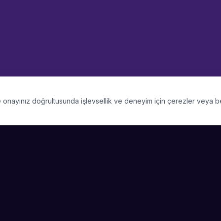
 ve onayınız doğrultusunda işlevsellik ve deneyim için çerezler veya 
PLATFORM
SIRKET
Kategoriler
Hakkimizda