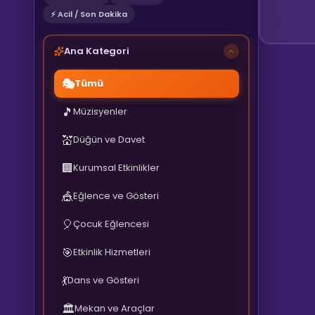
⚡ Acil / Son Dakika
Ana Kategori
🎭
Tümü
🎵
Müzisyenler
💒
Düğün ve Davet
🏢
Kurumsal Etkinlikler
🎪
Eğlence ve Gösteri
🎈
Çocuk Eğlencesi
🎯
Etkinlik Hizmetleri
💃
Dans ve Gösteri
🏛️
Mekan ve Araçlar