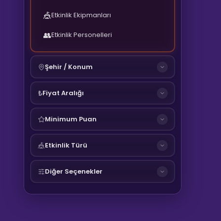
🎪
Etkinlik Ekipmanları
👥
Etkinlik Personelleri
Şehir / Konum
Fiyat Aralığı
₺
Minimum Puan
Etkinlik Türü
🎪
Diğer Seçenekler