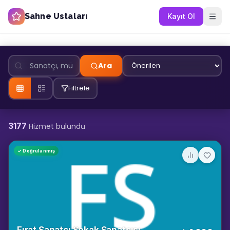
Sahne Ustaları
Kayıt Ol
Ara
Filtrele
3177
Hizmet bulundu
✓ Doğrulanmış