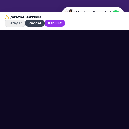
Müşteri Hizmetleri
Çerezler Hakkında
Şu an çevrimiçi
Detaylar
Reddet
Kabul Et
Sahne Ustaları
Etkinliğiniz için mükemmel sanatçıyı bulun.
Düğün, parti ve kurumsal etkinlikler için
binlerce sanatçı arasından seçim yapın.