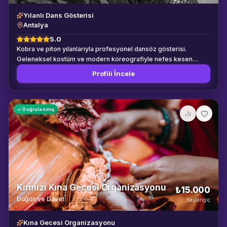
Yılanlı Dans Gösterisi
Antalya
5.0
Kobra ve piton yılanlarıyla profesyonel dansöz gösterisi.
Geleneksel kostüm ve modern koreografiyle nefes kesen
performans.
Profili İncele
✓ Doğrulanmış
Kırmızı Kına Gecesi Organizasyonu
₺15.000
Düğün ve Davet
başlangıç
Kına Gecesi Organizasyonu