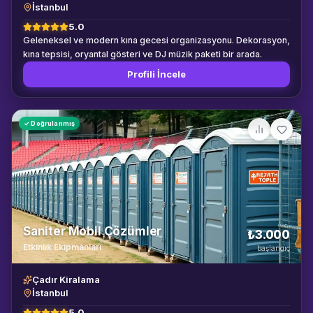
İstanbul
5.0
Geleneksel ve modern kına gecesi organizasyonu. Dekorasyon,
kına tepsisi, oryantal gösteri ve DJ müzik paketi bir arada.
Profili İncele
✓ Doğrulanmış
Saniter Mobil Çözümler
₺3.000
Etkinlik Ekipmanları
başlangıç
Çadır Kiralama
İstanbul
5.0