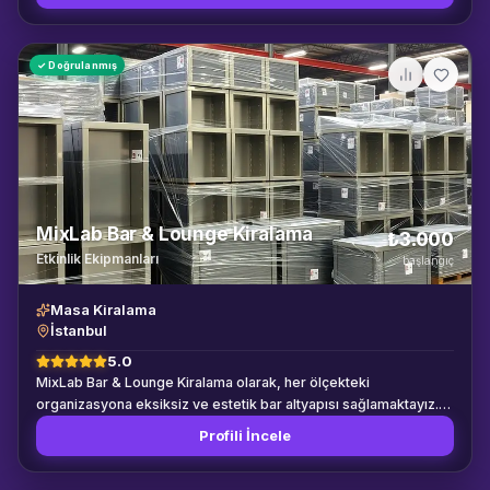
✓ Doğrulanmış
MixLab Bar & Lounge Kiralama
₺3.000
Etkinlik Ekipmanları
başlangıç
Masa Kiralama
İstanbul
5.0
MixLab Bar & Lounge Kiralama olarak, her ölçekteki
organizasyona eksiksiz ve estetik bar altyapısı sağlamaktayız.
Modern etkinliklerin kokteyl ve içecek servis alanlarındaki
Profili İncele
yüksek standart beklentilerini karşılamak üzere kurulan
firmamız, geniş envanteriyle lojistik kolaylık ve şık tasarımı bir