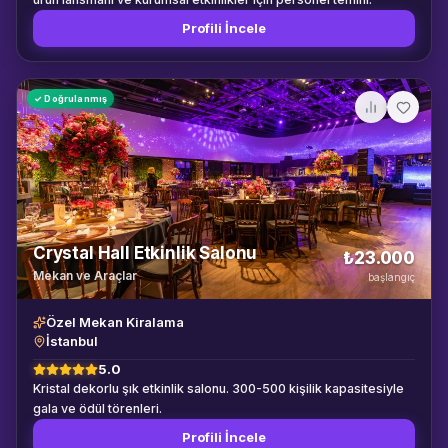
durum ek ünite tedariki, söküm ve nakliye hizmeti, anahtar teslim
Profili İncele
hijyen altyapısı. Hizmet Bölgemiz İstanbul'un tüm ilçeleri
(Kadıköy, Beşiktaş, Üsküdar, Sarıyer, Beykoz, Şişli, Maltepe,
Pendik vb.) başta olmak üzere Kocaeli, Tekirdağ ve Sakarya
çevrelerindeki tüm açık alan organizasyonlarına kesintisiz
✓ Doğrulanmış
sevkiyat ve operasyon desteği sağlamaktadır.
Crystal Hall Etkinlik Salonu
₺23.000
Mekan ve Araçlar
başlangıç
Özel Mekan Kiralama
İstanbul
5.0
Kristal dekorlu şık etkinlik salonu. 300-500 kişilik kapasitesiyle
gala ve ödül törenleri.
Profili İncele