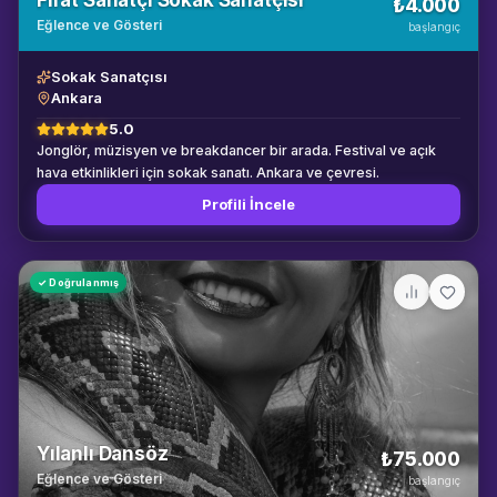
Fırat Sanatçı Sokak Sanatçısı
₺4.000
Eğlence ve Gösteri
başlangıç
Sokak Sanatçısı
Ankara
5.0
Jonglör, müzisyen ve breakdancer bir arada. Festival ve açık
hava etkinlikleri için sokak sanatı. Ankara ve çevresi.
Profili İncele
✓ Doğrulanmış
Yılanlı Dansöz
₺75.000
Eğlence ve Gösteri
başlangıç