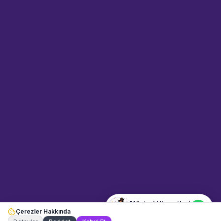
Anadolu Yakası ilçelerine, ayrıca talebe göre Kocaeli ve
Tekirdağ bölgelerine kesintisiz hizmet sunuyoruz.
Etkinliklerinizin ilk temas noktası olan karşılama alanını
profesyonel ellere bırakın, konuklarınıza unutulmaz bir başlangıç
yaşatın.
Sahne Ustaları
Etkinlik uzmanınız
Merhaba! Size nasıl yardımcı
olabiliriz? WhatsApp üzerinden
bize ulaşabilirsiniz.
Merhaba! Bilgi almak istiyorum.
Müşteri Hizmetleri
Çerezler Hakkında
Şu an çevrimiçi