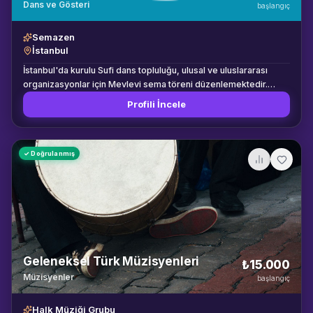
Dans ve Gösteri
başlangıç
Semazen
İstanbul
İstanbul'da kurulu Sufi dans topluluğu, ulusal ve uluslararası
organizasyonlar için Mevlevi sema töreni düzenlemektedir.
UNESCO'nun somut olmayan kültürel miras listesindeki bu sanatı
Profili İncele
en yüksek kalitede sunma misyonuyla 20 yıldır faaliyet
göstermektedir.
✓ Doğrulanmış
Geleneksel Türk Müzisyenleri
₺15.000
Müzisyenler
başlangıç
Halk Müziği Grubu