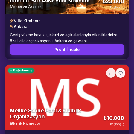
İbrahim Kurt Lüks Villa Kiralama
₺23.000
Mekan ve Araçlar
başlangıç
Villa Kiralama
Ankara
Geniş yüzme havuzu, jakuzi ve açık alanlarıyla etkinliklerinize
özel villa organizasyonu. Ankara ve çevresi.
Profili İncele
✓ Doğrulanmış
Melike Sahne Parti & Etkinlik
Organizasyon
₺10.000
Etkinlik Hizmetleri
başlangıç