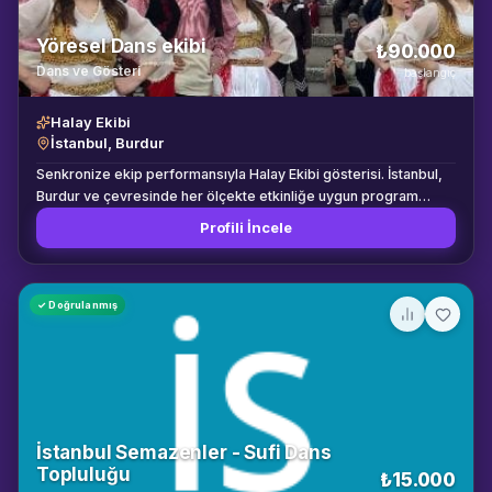
Yöresel Dans ekibi
₺90.000
Dans ve Gösteri
başlangıç
Halay Ekibi
İstanbul, Burdur
Senkronize ekip performansıyla Halay Ekibi gösterisi. İstanbul,
Burdur ve çevresinde her ölçekte etkinliğe uygun program
seçenekleri.
Profili İncele
✓ Doğrulanmış
İstanbul Semazenler - Sufi Dans
Topluluğu
₺15.000