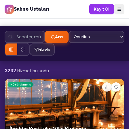
Sahne Ustaları
Kayıt Ol
Ara
Filtrele
3232
Hizmet bulundu
✓ Doğrulanmış