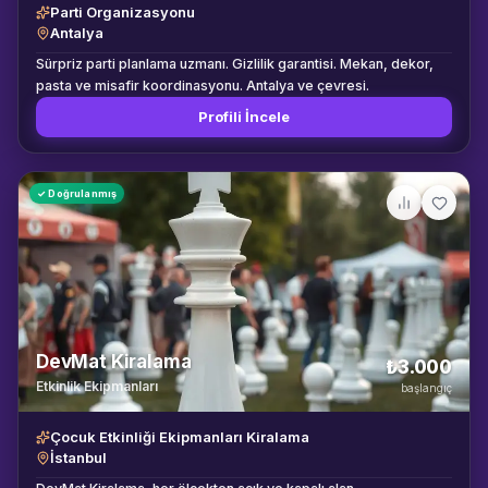
Parti Organizasyonu
Antalya
Sürpriz parti planlama uzmanı. Gizlilik garantisi. Mekan, dekor,
pasta ve misafir koordinasyonu. Antalya ve çevresi.
Profili İncele
✓ Doğrulanmış
DevMat Kiralama
₺3.000
Etkinlik Ekipmanları
başlangıç
Çocuk Etkinliği Ekipmanları Kiralama
İstanbul