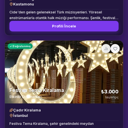
Kastamonu
Cide'den gelen geleneksel Türk müzisyenleri. Yöresel
enstrümanlarla otantik halk müziği performansı. Şenlik, festival
ve kültürel etkinlikler.
Profili İncele
✓ Doğrulanmış
Festiva Tema Kiralama
₺3.000
Etkinlik Ekipmanları
başlangıç
Çadır Kiralama
İstanbul
Festiva Tema Kiralama, şehir genelindeki meydan