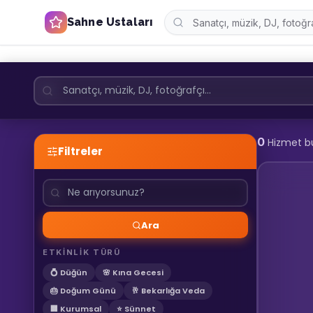
Sahne Ustaları
0
Hizmet b
Filtreler
Ara
ETKİNLİK TÜRÜ
💍 Düğün
🌸 Kına Gecesi
🎂 Doğum Günü
🥂 Bekarlığa Veda
🏢 Kurumsal
⭐ Sünnet