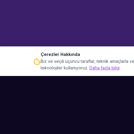
Çerezler Hakkında
Biz ve seçili üçüncü taraflar, teknik amaçlarla
teknolojiler kullanıyoruz.
Daha fazla bilgi
Sahne Ustaları