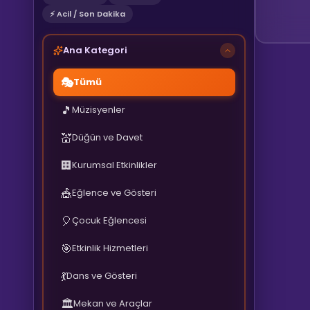
⚡ Acil / Son Dakika
Ana Kategori
🎭
Tümü
🎵
Müzisyenler
💒
Düğün ve Davet
🏢
Kurumsal Etkinlikler
🎪
Eğlence ve Gösteri
🎈
Çocuk Eğlencesi
🎯
Etkinlik Hizmetleri
💃
Dans ve Gösteri
🏛️
Mekan ve Araçlar