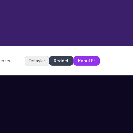
Merhaba! Size nasıl yardımcı
olabiliriz? WhatsApp üzerinden
bize ulaşabilirsiniz.
Merhaba! Bilgi almak istiyorum.
Müşteri Hizmetleri
benzer
Detaylar
Reddet
Kabul Et
Şu an çevrimiçi
DESTEK
İLETIŞIM
Büyükçekmece,
SSS