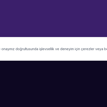
 ve onayınız doğrultusunda işlevsellik ve deneyim için çerezler veya 
PLATFORM
SIRKET
Kategoriler
Hakkimizda