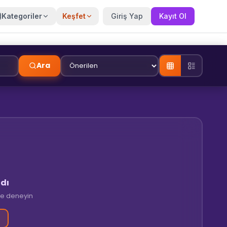
Kategoriler
Keşfet
Giriş Yap
Kayıt Ol
Ara
dı
tre deneyin