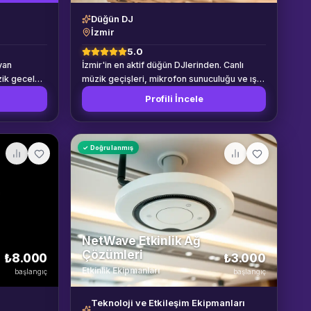
Düğün DJ
İzmir
5.0
yan
İzmir'in en aktif düğün DJlerinden. Canlı
zik geceleri
müzik geçişleri, mikrofon sunuculuğu ve ışık
fesyonel
show ile geceyi coşturun.
Profili İncele
✓ Doğrulanmış
NetWave Etkinlik Ağ
Çözümleri
₺8.000
₺3.000
Etkinlik Ekipmanları
başlangıç
başlangıç
Teknoloji ve Etkileşim Ekipmanları