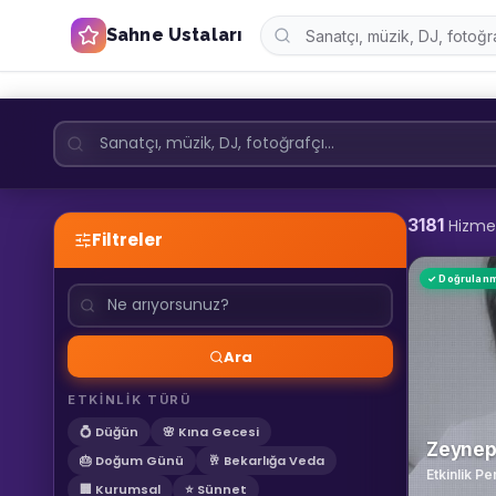
Sahne Ustaları
3181
Hizme
Filtreler
✓ Doğrulan
Ara
ETKİNLİK TÜRÜ
💍 Düğün
🌸 Kına Gecesi
Zeynep
🎂 Doğum Günü
🥂 Bekarlığa Veda
Etkinlik Pe
🏢 Kurumsal
⭐ Sünnet