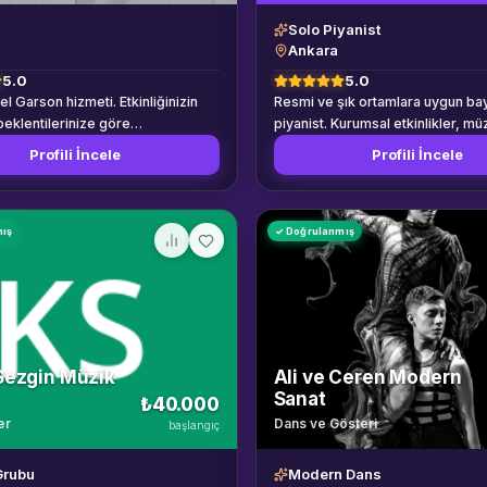
Solo Piyanist
Ankara
5.0
5.0
l Garson hizmeti. Etkinliğinizin
Resmi ve şık ortamlara uygun ba
beklentilerinize göre
piyanist. Kurumsal etkinlikler, mü
tirilen çözümler. Ankara ve çevre
ve özel organizasyonlar için pro
Profili İncele
Profili İncele
met verilmektedir. Detaylı bilgi ve
hizmet.
in teklif isteyin.
mış
✓ Doğrulanmış
Sezgin Müzik
Ali ve Ceren Modern
Sanat
₺40.000
er
Dans ve Gösteri
başlangıç
Grubu
Modern Dans