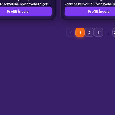
lik sektörüne profesyonel ölçekte
kahkaha katıyoruz. Profesyonel 
ve sunum ekipmanları tedarik
sistemimiz ve geniş şarkı arşivim
Profili İncele
Profili İncele
bir depolama ve lojistik
konukların en sevdiği şarkıları s
. Yüzlerce farklı konsept ve
seslendirmelerini sağlıyoruz. Doğum günü,
davet için geniş ürün
düğün, kurumsal etkinlik, şirket pa
izle kusursuz bir kahve deneyimi
üniversite festivali, mezuniyet, 
…
1
2
3
 Klasik porselenden el yapımı
etkinliği, gençlik organizasyonu 
rilerine, retro tasarımlardan
davetlerde hizmet veriyoruz. Etki
imalist fincan takımlarına kadar
büyüklüğüne göre ses sistemi, e
lerce parçalık stok kapasitemizle
mikrofon, sahne ekipmanı ve tek
ansmanlardan gala gecelerine
personel planlaması yapıyoruz. Sunuculu
organizasyonun estetik
karaoke yarışmaları, düet etkinlik
oruz. Süreçlerimiz titiz bir
takımlar arası müzik yarışmaları v
bakım protokolüyle
performanslar düzenleyebiliyoru
ktedir. Depomuza dönen her bir
ve yabancı şarkılardan oluşan ge
anı, endüstriyel yüksek ısıda
repertuvarımız sayesinde farklı 
yon makinelerinden geçirilmekte,
gruplarına uygun eğlenceli bir p
trolü yapılarak özel korumalı
hazırlıyoruz.
salarında sevkiyata hazır hale
tedir. Zamanında teslimatın
liyor; kendi araç filomuzla
yon mekanına kırılmaz