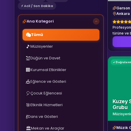
⚡ Acil / Son Dakika
Garson
Ankara
Ana Kategori
Profesyone
türüne ve 
🎭
Tümü
kişiselleş
illerde hiz
🎵
Müzisyenler
müsaitlik iç
💒
Düğün ve Davet
✓ Doğrulan
🏢
Kurumsal Etkinlikler
🎪
Eğlence ve Gösteri
🎈
Çocuk Eğlencesi
Kuzey 
🎯
Etkinlik Hizmetleri
Grubu
Müzisyenl
💃
Dans ve Gösteri
Müzik 
🏛️
Mekan ve Araçlar