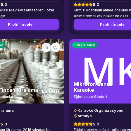
5.0
5.0
rası Mevlevi sema töreni, özel
Kırmızı kostümlü anime cosplay k
için.
Anime temalı etkinlikler ve özel
organizasyonlar için profesyonel
Profili İncele
Profili İncele
mış
✓ Doğrulanmış
Mikrofon Sende
Fincan Kiralama
Karaoke
₺3.000
ipmanları
Eğlence ve Gösteri
başlangıç
iralama
Karaoke Organizasyonu
l
Antalya
5.0
5.0
can Kiralama, 2018 yılından bu
Etkinliklerinize müzik, eğlence ve