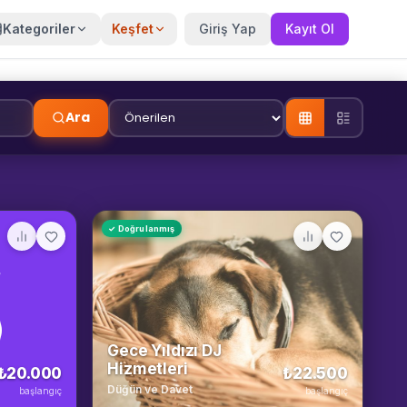
Kategoriler
Keşfet
Giriş Yap
Kayıt Ol
Ara
✓ Doğrulanmış
Gece Yıldızı DJ
Hizmetleri
₺20.000
₺22.500
Düğün ve Davet
başlangıç
başlangıç