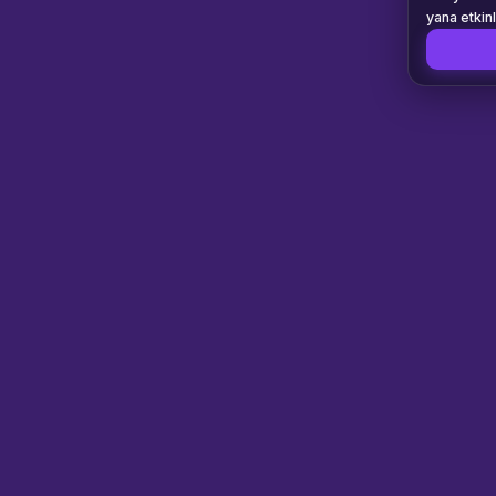
yana etkin
züccaciye 
eden öncü 
girişimidir
ölçekteki 
envanterim
sunuyoruz.
seramik se
modern min
uzanan bin
kurumsal l
kadar her 
beklentisini karşılıy
hijyen ve 
yönetilme
kahve finc
sterilizas
kalite kon
lojistik ka
getirilmek
önemini bi
organizas