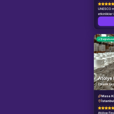
UNESCO mi
etkinlikler 
✓ Doğrulan
Atölye 
Etkinlik Ek
Masa K
İstanbu
Atölye Fin