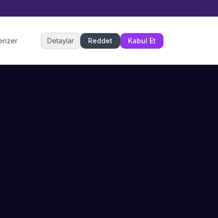
Müşteri Hizmetleri
benzer
Detaylar
Reddet
Kabul Et
Şu an çevrimiçi
DESTEK
İLETIŞIM
Büyükçekmece,
SSS
İstanbul
İletişim
0 850 302 53 52
Hizmet Politikası
info@sahneustalari.com
İptal ve Cayma