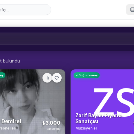
t bulundu
mış
✓ Doğrulanmış
Zarif Bayan Piyano
 Demirel
Sanatçısı
₺3.000
rsonelleri
Müzisyenler
başlangıç