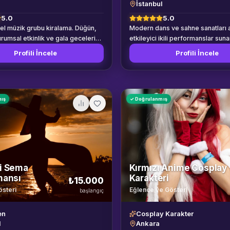
İstanbul
5.0
5.0
l müzik grubu kiralama. Düğün,
Modern dans ve sahne sanatları 
urumsal etkinlik ve gala geceleri
etkileyici ikili performanslar sun
a ve çevresi.
profesyonel sanatçı çifti.
Profili İncele
Profili İncele
mış
✓ Doğrulanmış
i Sema
Kırmızı Anime Cosplay
mansı
Karakteri
₺15.000
österi
Eğlence ve Gösteri
başlangıç
en
Cosplay Karakter
l
Ankara