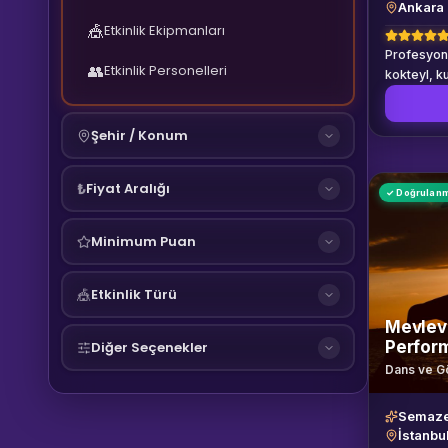
Ankara
🎪
Etkinlik Ekipmanları
Profesyone
👥
Etkinlik Personelleri
kokteyl, k
için. Ankar
Şehir / Konum
Fiyat Aralığı
₺
✓ Doğrulan
Minimum Puan
Etkinlik Türü
🎪
Mevlev
Perfor
Diğer Seçenekler
Dans ve G
Semaz
İstanbu