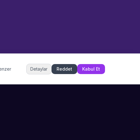
Etkinlik uzmanınız
Merhaba! Size nasıl yardımcı
olabiliriz? WhatsApp üzerinden
bize ulaşabilirsiniz.
Merhaba! Bilgi almak istiyorum.
Müşteri Hizmetleri
benzer
Detaylar
Reddet
Kabul Et
Şu an çevrimiçi
DESTEK
İLETIŞIM