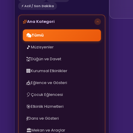
⚡ Acil / Son Dakika
Ana Kategori
🎭
Tümü
🎵
Müzisyenler
💒
Düğün ve Davet
🏢
Kurumsal Etkinlikler
🎪
Eğlence ve Gösteri
🎈
Çocuk Eğlencesi
🎯
Etkinlik Hizmetleri
💃
Dans ve Gösteri
🏛️
Mekan ve Araçlar