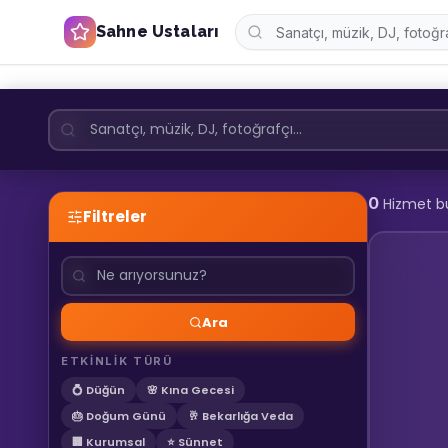
Sahne Ustaları
0
Hizmet b
Filtreler
Ara
ETKİNLİK TÜRÜ
💍 Düğün
🌸 Kına Gecesi
🎂 Doğum Günü
🥂 Bekarlığa Veda
🏢 Kurumsal
⭐ Sünnet