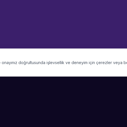
 ve onayınız doğrultusunda işlevsellik ve deneyim için çerezler veya 
PLATFORM
SIRKET