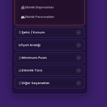
🎪
Etkinlik Ekipmanları
👥
Etkinlik Personelleri
Şehir / Konum
Fiyat Aralığı
₺
Minimum Puan
Etkinlik Türü
🎪
Diğer Seçenekler