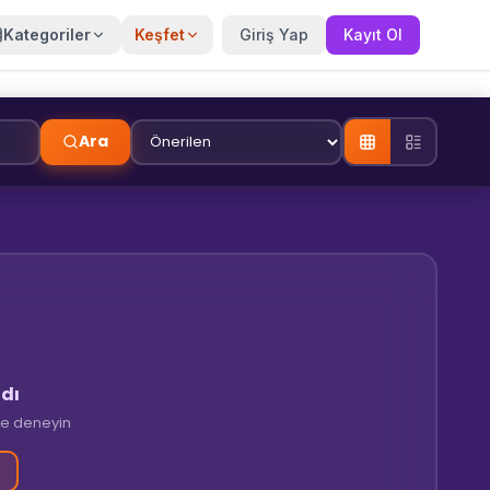
Kategoriler
Keşfet
Giriş Yap
Kayıt Ol
Ara
dı
tre deneyin