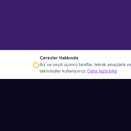
Çerezler Hakkında
Biz ve seçili üçüncü taraflar, teknik amaçlarla
teknolojiler kullanıyoruz.
Daha fazla bilgi
Sahne Ustaları