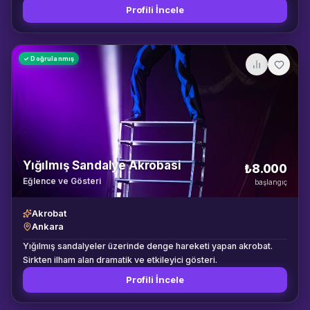
Profili İncele
görüntü aktarım sistemleri Kamera monitörleri ve kayıt cihazları
Tripod, monopod, slider ve omuz sistemleri Gimbal ve kamera
sabitleme ekipmanları LED panel, COB ışık ve tüp ışık sistemleri
Softbox, grid, reflektör, difüzyon ve ışık şekillendiriciler Boom
✓ Doğrulanmış
mikrofonu, yaka mikrofonu ve ses kayıt cihazları Green screen,
fon sistemleri ve taşınabilir çekim masaları Batarya, hafıza kartı,
kablo ve güç dağıtım ekipmanları Kamera asistanı, ışık
teknisyeni ve ses operatörü desteği Ekipman içeriği, stok
durumu ve projenin teknik ihtiyaçlarına göre belirlenir. Çekim
öncesinde gerekli bağlantılar ve aksesuarlar ayrıca kontrol
edilir.
Yığılmış Sandalye Akrobasi
₺8.000
Eğlence ve Gösteri
başlangıç
Akrobat
Ankara
Yığılmış sandalyeler üzerinde denge hareketi yapan akrobat.
Sirkten ilham alan dramatik ve etkileyici gösteri.
Profili İncele