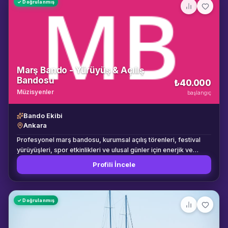
✓ Doğrulanmış
Marş Bando - Yürüyüş & Açılış
Bandosu
₺40.000
Müzisyenler
başlangıç
Bando Ekibi
Ankara
Profesyonel marş bandosu, kurumsal açılış törenleri, festival
yürüyüşleri, spor etkinlikleri ve ulusal günler için enerjik ve
coşkulu gösteriler sunar. Boru, trompet, trombon, klarnet ve
Profili İncele
davuldan oluşan 10-20 kişilik profesyonel kadro ile etkinliğinizi
unutulmaz kılacaktır.
✓ Doğrulanmış