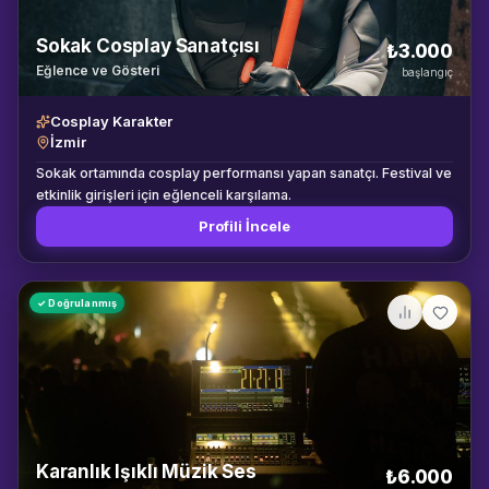
Sokak Cosplay Sanatçısı
₺3.000
Eğlence ve Gösteri
başlangıç
Cosplay Karakter
İzmir
Sokak ortamında cosplay performansı yapan sanatçı. Festival ve
etkinlik girişleri için eğlenceli karşılama.
Profili İncele
✓ Doğrulanmış
Karanlık Işıklı Müzik Ses
₺6.000