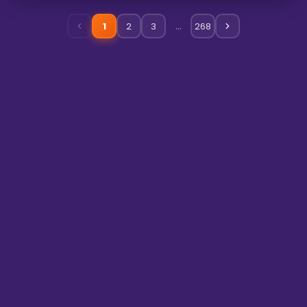
…
1
2
3
268