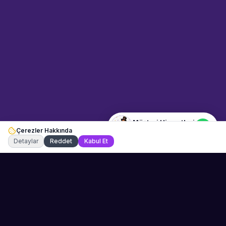
Sahne Ustaları
Etkinlik uzmanınız
Merhaba! Size nasıl yardımcı
olabiliriz? WhatsApp üzerinden
bize ulaşabilirsiniz.
Merhaba! Bilgi almak istiyorum.
Müşteri Hizmetleri
Çerezler Hakkında
Şu an çevrimiçi
Detaylar
Reddet
Kabul Et