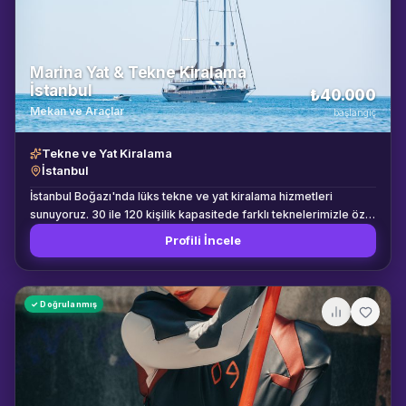
Marina Yat & Tekne Kiralama
İstanbul
₺40.000
Mekan ve Araçlar
başlangıç
Tekne ve Yat Kiralama
İstanbul
İstanbul Boğazı'nda lüks tekne ve yat kiralama hizmetleri
sunuyoruz. 30 ile 120 kişilik kapasitede farklı teknelerimizle özel
etkinlik, düğün, nişan, doğum günü ve kurumsal
Profili İncele
organizasyonlara ev sahipliği yapıyoruz. Güverte DJ, catering
ve fotoğraf paketi seçenekleri mevcuttur.
✓ Doğrulanmış