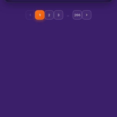
…
1
2
3
266