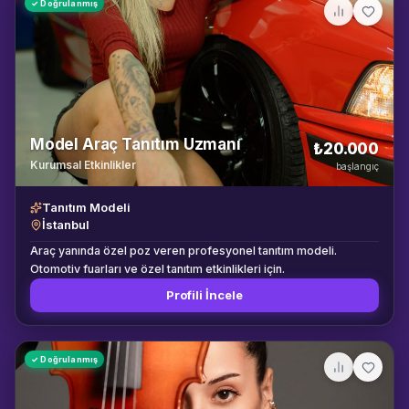
✓ Doğrulanmış
Model Araç Tanıtım Uzmanı
₺20.000
Kurumsal Etkinlikler
başlangıç
Tanıtım Modeli
İstanbul
Araç yanında özel poz veren profesyonel tanıtım modeli.
Otomotiv fuarları ve özel tanıtım etkinlikleri için.
Profili İncele
✓ Doğrulanmış