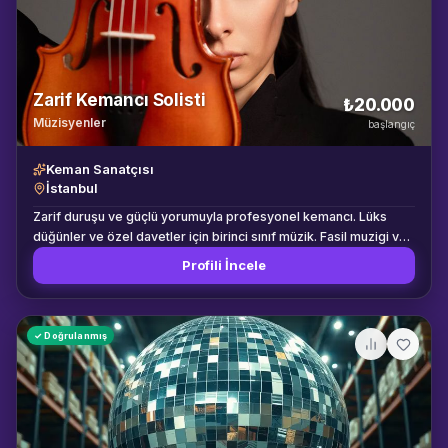
Zarif Kemancı Solisti
₺20.000
Müzisyenler
başlangıç
Keman Sanatçısı
İstanbul
Zarif duruşu ve güçlü yorumuyla profesyonel kemancı. Lüks
düğünler ve özel davetler için birinci sınıf müzik. Fasil muzigi ve
Turk muzigi repertuvarinda uzmandir.
Profili İncele
✓ Doğrulanmış