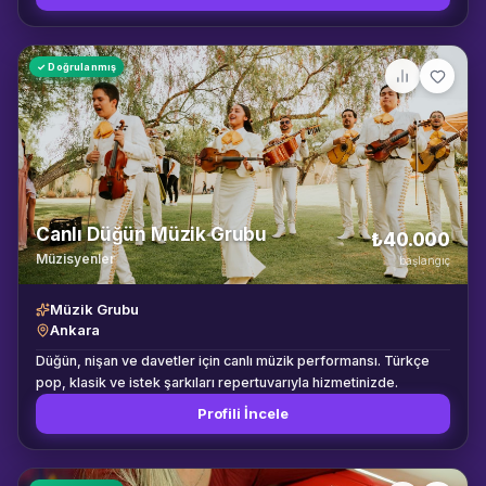
✓ Doğrulanmış
Canlı Düğün Müzik Grubu
₺40.000
Müzisyenler
başlangıç
Müzik Grubu
Ankara
Düğün, nişan ve davetler için canlı müzik performansı. Türkçe
pop, klasik ve istek şarkıları repertuvarıyla hizmetinizde.
Profili İncele