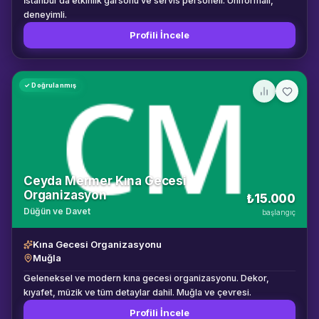
İstanbul'da etkinlik garsonu ve servis personeli. Üniformalı,
ölçüsü ve zemin yapısı kontrol edilir. Akrobatik hareketler için
deneyimli.
düz, sağlam, kaymayan ve dansçıların güvenli şekilde hareket
Profili İncele
edebileceği bir performans alanı hazırlanması gerekir. Ekip
Kadrosu Emirhan Sözer: Ekip lideri, koreograf ve break dansçı
Berk Tümer: Power move ve akrobatik hareketler Arda Güven:
Footwork ve freeze teknikleri Kuzey Ilgaz: Toprock ve hip hop
✓ Doğrulanmış
dansı Can Doruk: Break dans ve freestyle performansı
Ceyda Mermer Kına Gecesi
Organizasyon
₺15.000
Düğün ve Davet
başlangıç
Kına Gecesi Organizasyonu
Muğla
Geleneksel ve modern kına gecesi organizasyonu. Dekor,
kıyafet, müzik ve tüm detaylar dahil. Muğla ve çevresi.
Profili İncele