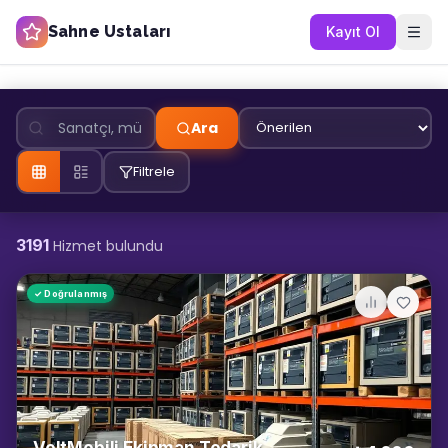
Sahne Ustaları
Kayıt Ol
Ara
Filtrele
3191
Hizmet bulundu
✓ Doğrulanmış