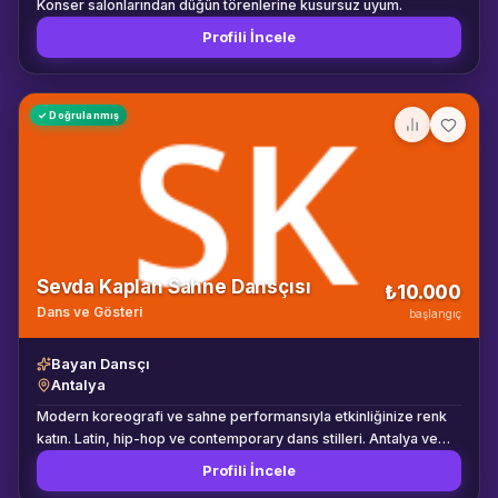
Konser salonlarından düğün törenlerine kusursuz uyum.
Profili İncele
✓ Doğrulanmış
Sevda Kaplan Sahne Dansçısı
₺10.000
Dans ve Gösteri
başlangıç
Bayan Dansçı
Antalya
Modern koreografi ve sahne performansıyla etkinliğinize renk
katın. Latin, hip-hop ve contemporary dans stilleri. Antalya ve
çevresinde hizmet veriyoruz.
Profili İncele