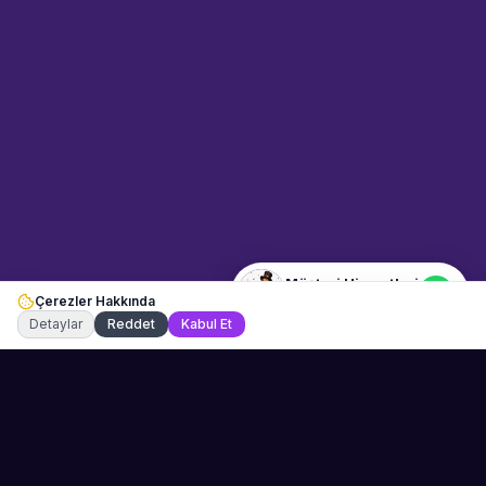
Sahne Ustaları
Etkinlik uzmanınız
Merhaba! Size nasıl yardımcı
olabiliriz? WhatsApp üzerinden
bize ulaşabilirsiniz.
Merhaba! Bilgi almak istiyorum.
Müşteri Hizmetleri
Çerezler Hakkında
Şu an çevrimiçi
Detaylar
Reddet
Kabul Et