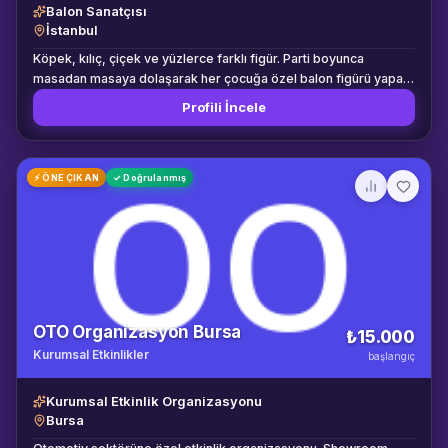
Balon Sanatçısı
İstanbul
Köpek, kılıç, çiçek ve yüzlerce farklı figür. Parti boyunca
masadan masaya dolaşarak her çocuğa özel balon figürü yapan
uzman sanatçı.
Profili İncele
⚡ ÖNE ÇIKAN
✓ Doğrulanmış
OTO Organizasyon Bursa
₺15.000
Kurumsal Etkinlikler
başlangıç
Kurumsal Etkinlik Organizasyonu
Bursa