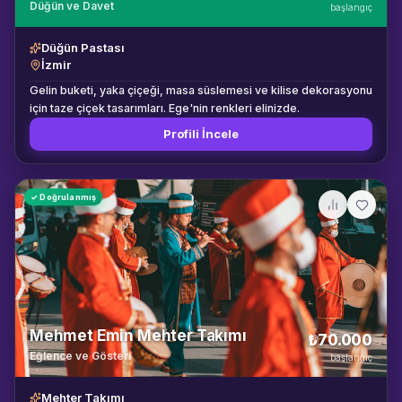
Düğün ve Davet
başlangıç
Düğün Pastası
İzmir
Gelin buketi, yaka çiçeği, masa süslemesi ve kilise dekorasyonu
için taze çiçek tasarımları. Ege'nin renkleri elinizde.
Profili İncele
✓ Doğrulanmış
Mehmet Emin Mehter Takımı
₺70.000
Eğlence ve Gösteri
başlangıç
Mehter Takımı