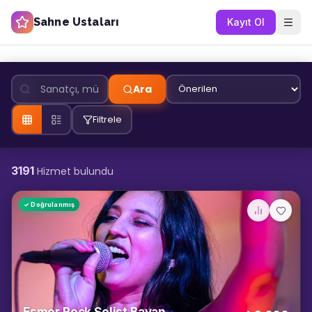
Sahne Ustaları
Kayıt Ol
Ara
Filtrele
3191
Hizmet bulundu
✓ Doğrulanmış