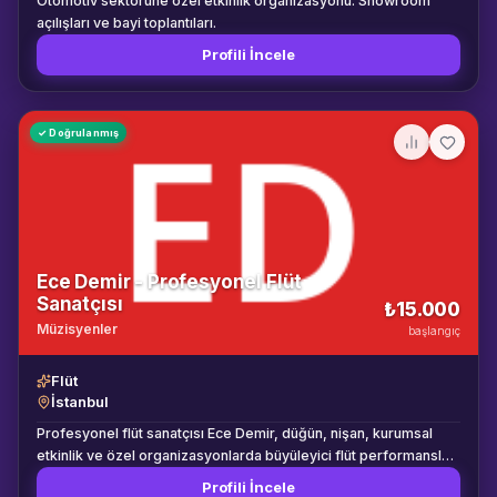
Otomotiv sektörüne özel etkinlik organizasyonu. Showroom
açılışları ve bayi toplantıları.
Profili İncele
✓ Doğrulanmış
Ece Demir - Profesyonel Flüt
Sanatçısı
₺15.000
Müzisyenler
başlangıç
Flüt
İstanbul
Profesyonel flüt sanatçısı Ece Demir, düğün, nişan, kurumsal
etkinlik ve özel organizasyonlarda büyüleyici flüt performansları
sunmaktadır. Konservatuar mezunu, 10 yıllık sahne deneyimi ile
Profili İncele