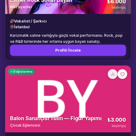
Esmer Rock Solist Bayan
₺6.000
Müzisyenler
başlangıç
Vokalist / Şarkıcı
İstanbul
Karizmatik sahne varlığıyla güçlü vokal performansı. Rock, pop
ve R&B türlerinde her ortama uygun bayan sanatçı.
Profili İncele
✓ Doğrulanmış
Balon Sanatçısı Tülin — Figür Yapımı
₺3.000
Çocuk Eğlencesi
başlangıç