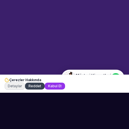
Sahne Ustaları
Etkinlik uzmanınız
Merhaba! Size nasıl yardımcı
olabiliriz? WhatsApp üzerinden
bize ulaşabilirsiniz.
Merhaba! Bilgi almak istiyorum.
Müşteri Hizmetleri
Çerezler Hakkında
Şu an çevrimiçi
Detaylar
Reddet
Kabul Et