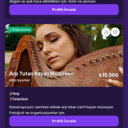
düğün ve açık hava etkinlikleri için. İzmir ve çevresi.
Profili İncele
✓ Doğrulanmış
Arp Tutan Bayan Müzisyen
₺15.000
Müzisyenler
başlangıç
Arp
İstanbul
Kameraya poz verirken elinde arp tutan zarif bayan müzisyen.
Fotoğraf ve organizasyonlar için.
Profili İncele