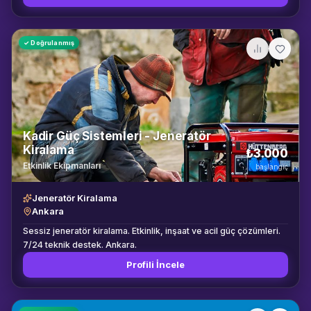
klasik ve modern repertuvarda ustalıkla çalmaktadır. Tek başına
veya eşlikçi müzisyenlerle birlikte performans seçenekleri
mevcuttur. İstanbul ve çevre illere hizmet vermektedir.
✓ Doğrulanmış
Kadir Güç Sistemleri - Jeneratör
Kiralama
₺3.000
Etkinlik Ekipmanları
başlangıç
Jeneratör Kiralama
Ankara
Sessiz jeneratör kiralama. Etkinlik, inşaat ve acil güç çözümleri.
7/24 teknik destek. Ankara.
Profili İncele