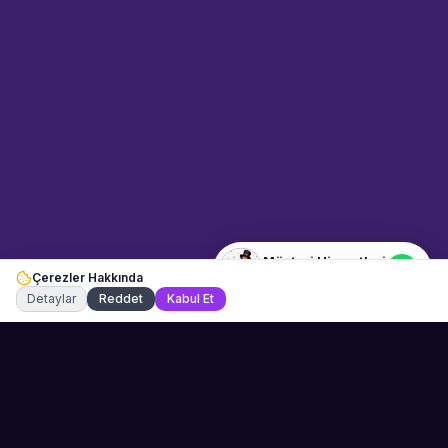
Sahne Ustaları
Etkinlik uzmanınız
Merhaba! Size nasıl yardımcı
olabiliriz? WhatsApp üzerinden
bize ulaşabilirsiniz.
Merhaba! Bilgi almak istiyorum.
Müşteri Hizmetleri
Çerezler Hakkında
Şu an çevrimiçi
Detaylar
Reddet
Kabul Et