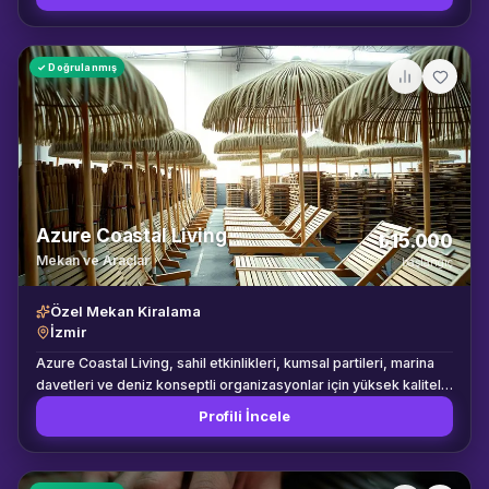
✓ Doğrulanmış
Azure Coastal Living
₺15.000
Mekan ve Araçlar
başlangıç
Özel Mekan Kiralama
İzmir
Azure Coastal Living, sahil etkinlikleri, kumsal partileri, marina
davetleri ve deniz konseptli organizasyonlar için yüksek kaliteli
ekipman ve eşya tedariği sağlayan öncü bir kiralama markasıdır.
Profili İncele
Kuruluşumuzdan bu yana, zorlu deniz iklimine dayanıklı, estetik
ve işlevsel ürünlerimizle açık hava etkinliklerine değer katıyoruz.
Depolama ve lojistik altyapımız, tüm ürünlerin tuzlu suya, güneşe