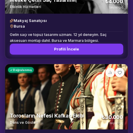
Melike Çetin Saç Tasarımı
₺4.000
Etkinlik Hizmetleri
başlangıç
Makyaj Sanatçısı
Bursa
Gelin saçı ve topuz tasarımı uzmanı. 12 yıl deneyim. Saç
aksesuarı montajı dahil. Bursa ve Marmara bölgesi.
Profili İncele
✓ Doğrulanmış
Torosların Nefesi Kafkas Ekibi
₺30.000
Dans ve Gösteri
başlangıç