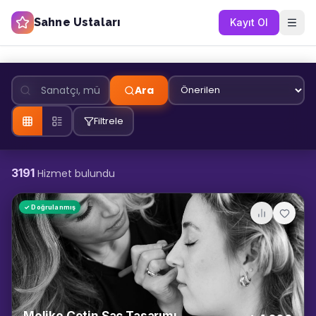
Sahne Ustaları
Kayıt Ol
Ara
Filtrele
3191
Hizmet bulundu
✓ Doğrulanmış