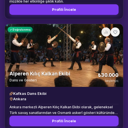
müzikle her etkinliğe şıklık katın.
Profili İncele
✓ Doğrulanmış
Alperen Kılıç Kalkan Ekibi
₺30.000
Dans ve Gösteri
başlangıç
Kafkas Dans Ekibi
Ankara
Ankara merkezli Alperen Kılıç Kalkan Ekibi olarak, geleneksel
Türk savaş sanatlarından ve Osmanlı askerî gösteri kültüründen
ilham alan koreografiler sergiliyoruz. Kılıç ve kalkanların ritmik
Profili İncele
sesini güçlü sahne hareketleriyle birleştirerek izleyicilere