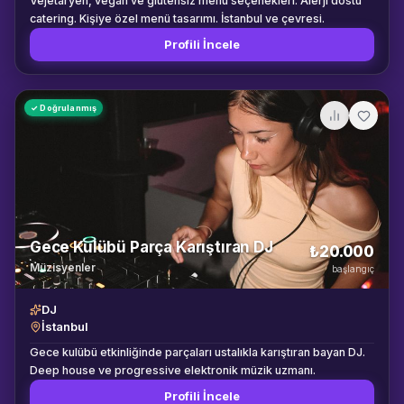
Vejetaryen, vegan ve glutensiz menü seçenekleri. Alerji dostu
törenlerinden gala gecelerine kadar geniş bir yelpazede hizmet
catering. Kişiye özel menü tasarımı. İstanbul ve çevresi.
sunmaktayız. Akdeniz bölgesinin kalbi Mersin başta olmak üzere
Profili İncele
Tarsus, Silifke, Erdemli, Adana, Osmaniye ve Hatay çevre
illerine kesintisiz hizmet vermekteyiz. Verilen Hizmetler: Kafkas
halk dansları gösterisi, Lezginka gösterisi, solo kılıç dansı,
geleneksel ritim şovları, kurumsal etkinlik açılışları, düğün giriş
✓ Doğrulanmış
koreografileri, açık hava festival gösterileri, gala gecesi
eğlenceleri, otel animasyon programları, VIP davet dansları,
kostümlü karşılama seremonileri, tematik sahne performansları,
yöresel müzik dinletileri, halk oyunları atölyeleri, dans eğitim ve
workshopları, koreografi danışmanlığı, özel gün kutlama
programları, klip ve reklam dansçılığı, uluslararası festival
gösterileri, flash mob performansları.
Gece Kulübü Parça Karıştıran DJ
₺20.000
Müzisyenler
başlangıç
DJ
İstanbul
Gece kulübü etkinliğinde parçaları ustalıkla karıştıran bayan DJ.
Deep house ve progressive elektronik müzik uzmanı.
Profili İncele