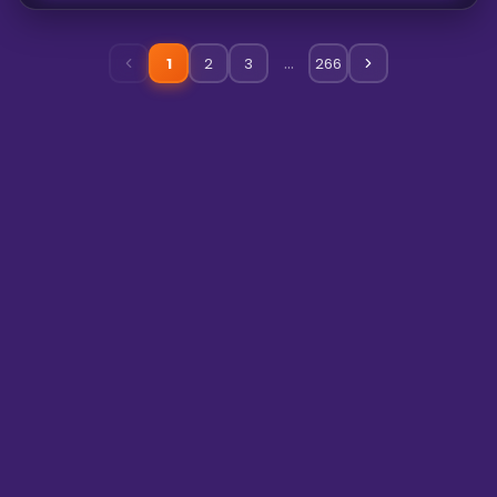
heyecanlı ve görsel açıdan etkileyici bir gösteri sunuyoruz.
Hikâyemiz, halk oyunları ve tarihî sahne sanatlarına ilgi duyan bir
grup arkadaşın özel günlerde gerçekleştirdiği küçük
…
1
2
3
266
gösterilerle başladı. Zamanla profesyonel koreografi, sahne
disiplini ve ekip çalışması üzerine yoğunlaşarak farklı
büyüklükteki organizasyonlarda sahne alan bir gösteri ekibine
dönüştük. Gösterilerimiz; karşılıklı mücadele sahneleri, savunma
figürleri, dairesel takım düzenleri ve toplu final
koreografilerinden oluşmaktadır. Kılıç ve kalkanların birbirine
vuruşuyla oluşan doğal ritim, performansın temel müziğini
oluşturur. Talebe göre programa davul, zurna ve mehter ekibi
de eklenebilir. Organizasyonun kapsamına ve sahne alanına
göre 6, 8, 10, 12 veya daha kalabalık dansçı kadrosuyla sahne
alabiliyoruz. Gösterinin süresi ve koreografisi etkinlik akışına
göre özel olarak planlanmaktadır.