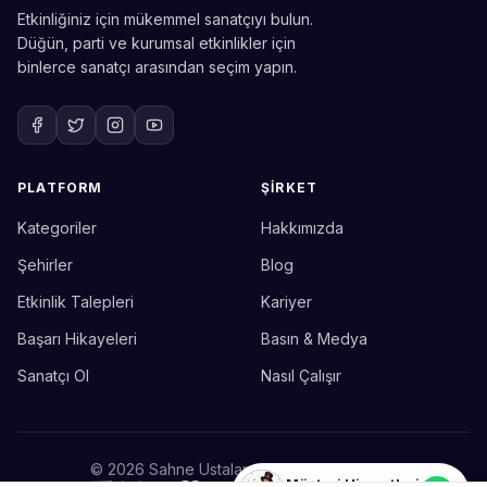
Etkinliğiniz için mükemmel sanatçıyı bulun.
Düğün, parti ve kurumsal etkinlikler için
binlerce sanatçı arasından seçim yapın.
PLATFORM
ŞIRKET
Kategoriler
Hakkımızda
Sahne Ustaları
Etkinlik uzmanınız
Şehirler
Blog
Etkinlik Talepleri
Kariyer
Merhaba! Size nasıl yardımcı
olabiliriz? WhatsApp üzerinden
Başarı Hikayeleri
Basın & Medya
bize ulaşabilirsiniz.
Sanatçı Ol
Nasıl Çalışır
Merhaba! Bilgi almak istiyorum.
© 2026 Sahne Ustaları. Tüm hakları saklıdır.
Müşteri Hizmetleri