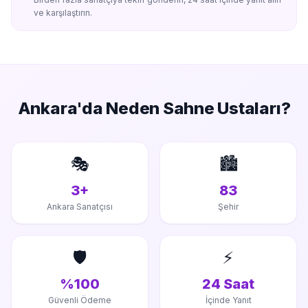
ve karşılaştırın.
Ankara'da
Neden Sahne Ustaları?
🎭
🏙️
3+
83
Ankara Sanatçısı
Şehir
🛡️
⚡
%100
24 Saat
Güvenli Ödeme
İçinde Yanıt