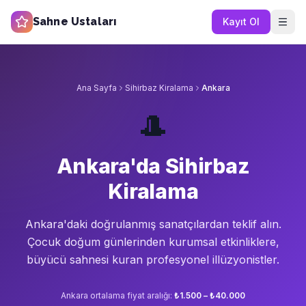
Sahne Ustaları
Kayıt Ol
Ana Sayfa
Sihirbaz Kiralama
Ankara
🎩
Ankara'da Sihirbaz
Kiralama
Ankara'da
ki doğrulanmış sanatçılardan teklif alın.
Çocuk doğum günlerinden kurumsal etkinliklere,
büyücü sahnesi kuran profesyonel illüzyonistler.
Ankara
ortalama fiyat aralığı:
₺1.500 – ₺40.000