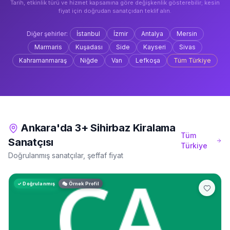
Tarih, etkinlik türü ve hizmet kapsamına göre değişkenlik gösterebilir; kesin
fiyat için doğrudan sanatçıdan teklif alın.
Diğer şehirler:
İstanbul
İzmir
Antalya
Mersin
Marmaris
Kuşadası
Side
Kayseri
Sivas
Kahramanmaraş
Niğde
Van
Lefkoşa
Tüm Türkiye
Ankara'da 3+ Sihirbaz Kiralama
Tüm
Sanatçısı
Türkiye
Doğrulanmış sanatçılar, şeffaf fiyat
✓ Doğrulanmış
🎭 Örnek Profil