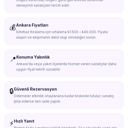
deneyimli sanatçıları tercih edin.
Ankara Fiyatları
💰
Sihirbaz Kiralama için ortalama ₺1.500 – ₺40.000. Fiyata
ulaşım ve ekipmanın dahil olup olmadığını sorun.
Konuma Yakınlık
📍
Ankara'da veya yakın ilçelerde hizmet veren sanatçılar daha
uygun fiyat teklifi sunabilir.
Güvenli Rezervasyon
🔒
Ödemeler etkinlik onaylanana kadar blokede tutulur; sanatçı
iptal ederse tam iade yapılır.
Hızlı Yanıt
⚡
Birden fazla sanatçıya teklif gönderin, 24 saat içinde yanıt alın