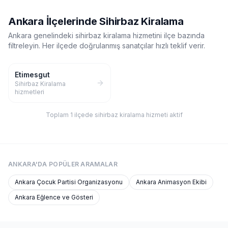
Ankara
İlçelerinde
Sihirbaz Kiralama
Ankara
genelindeki
sihirbaz kiralama
hizmetini ilçe bazında
filtreleyin. Her ilçede doğrulanmış sanatçılar hızlı teklif verir.
Etimesgut
Sihirbaz Kiralama
hizmetleri
Toplam
1
ilçede
sihirbaz kiralama
hizmeti aktif
ANKARA'DA
POPÜLER ARAMALAR
Ankara
Çocuk Partisi Organizasyonu
Ankara
Animasyon Ekibi
Ankara
Eğlence ve Gösteri