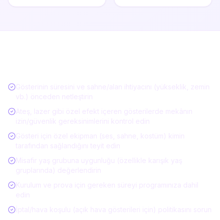
Gösteri / Performans Kiralarken Kontrol
Listesi
Gösterinin süresini ve sahne/alan ihtiyacını (yükseklik, zemin
vb.) önceden netleştirin
Ateş, lazer gibi özel efekt içeren gösterilerde mekânın
izin/güvenlik gereksinimlerini kontrol edin
Gösteri için özel ekipman (ses, sahne, kostüm) kimin
tarafından sağlandığını teyit edin
Misafir yaş grubuna uygunluğu (özellikle karışık yaş
gruplarında) değerlendirin
Kurulum ve prova için gereken süreyi programınıza dahil
edin
İptal/hava koşulu (açık hava gösterileri için) politikasını sorun