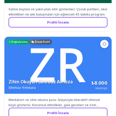
Sahne büyüsü ve yakın plan sihir gösterileri. Çocuk partileri, okul
etkinlikleri ve aile buluşmaları için eğlenceli 45 dakika program.
Profili İncele
✓ Doğrulanmış
🎭 Örnek Profil
Zihin Okuyan Sihirbaz Ali Rıza
₺8.000
Sihirbaz
·
Ankara
başlangıç
Mentalizm ve zihin okuma şovu. İzleyiciyle interaktif zihinsel
büyü gösterisi. Kurumsal etkinlikler, gala geceleri ve özel
davetler için.
Profili İncele