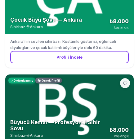
Çocuk Büyü Şovu — Ankara
₺8.000
Sihirbaz
·
Ankara
başlangıç
Ankara'nın sevilen sihirbazı. Kostümlü gösterisi, eğlenceli
diyalogları ve çocuk katılımlı büyüleriyle dolu 60 dakika.
Profili İncele
✓ Doğrulanmış
🎭 Örnek Profil
Büyücü Kemal — Profesyonel Sihir
Şovu
₺8.000
Sihirbaz
·
Ankara
başlangıç