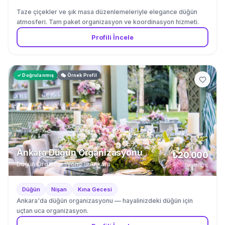
Taze çiçekler ve şık masa düzenlemeleriyle elegance düğün
atmosferi. Tam paket organizasyon ve koordinasyon hizmeti.
Profili İncele
✓ Doğrulanmış
🎭 Örnek Profil
Ankara Düğün Organizasyonu
₺20.000
Düğün Organizasyonu
·
Ankara
başlangıç
Düğün
Nişan
Kına Gecesi
Ankara'da düğün organizasyonu — hayalinizdeki düğün için
uçtan uca organizasyon.