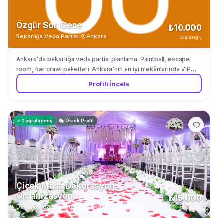
Özgür Son Gece
₺10.000
Bekarlığa Veda Partisi
·
Ankara
başlangıç
Ankara'da bekarlığa veda partisi planlama. Paintball, escape
room, bar crawl paketleri. Ankara'nın en iyi mekânlarında VIP
rezervasyonlar.
Profili İncele
✓ Doğrulanmış
🎭 Örnek Profil
Çiçek Masa Dekorasyon
Organizasyonu
₺15.000
Düğün Organizasyonu
·
Ankara
başlangıç