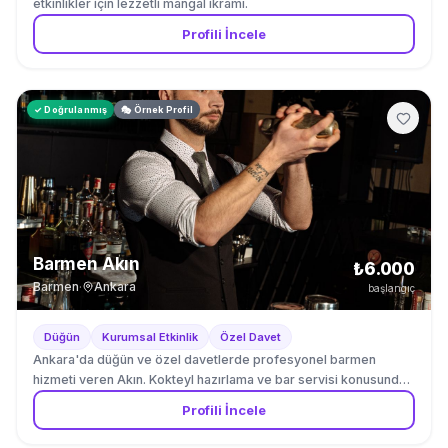
etkinlikler için lezzetli mangal ikramı.
Profili İncele
✓ Doğrulanmış
🎭 Örnek Profil
Barmen Akın
₺6.000
Barmen
·
Ankara
başlangıç
Düğün
Kurumsal Etkinlik
Özel Davet
Ankara'da düğün ve özel davetlerde profesyonel barmen
hizmeti veren Akın. Kokteyl hazırlama ve bar servisi konusunda
deneyimli.
Profili İncele