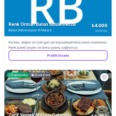
Renk Orman Balon Süslemecisi
₺4.000
Balon Dekorasyon
·
Ankara
başlangıç
Kurban, düğün ve özel gün için kişiselleştirilmiş balon süslemesi.
Renk paleti seçimi ve tema uyumu sağlıyoruz.
Profili İncele
✓ Doğrulanmış
🎭 Örnek Profil
Zarif Yemek Masası Catering