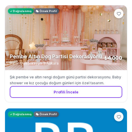
✓ Doğrulanmış
🎭 Örnek Profil
Pembe Altın Dog Partisi Dekorasyonu
₺4.000
Balon Dekorasyon
·
Ankara
başlangıç
Şık pembe ve altın rengi doğum günü partisi dekorasyonu. Baby
shower ve kız çocuğu doğum günleri için özel tasarım.
Profili İncele
✓ Doğrulanmış
🎭 Örnek Profil