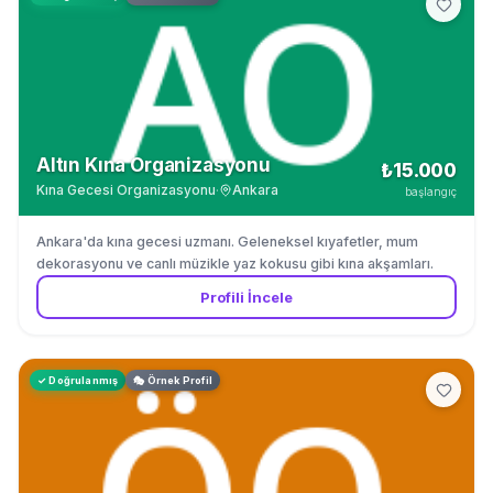
Altın Kına Organizasyonu
₺15.000
Kına Gecesi Organizasyonu
·
Ankara
başlangıç
Ankara'da kına gecesi uzmanı. Geleneksel kıyafetler, mum
dekorasyonu ve canlı müzikle yaz kokusu gibi kına akşamları.
Profili İncele
✓ Doğrulanmış
🎭 Örnek Profil