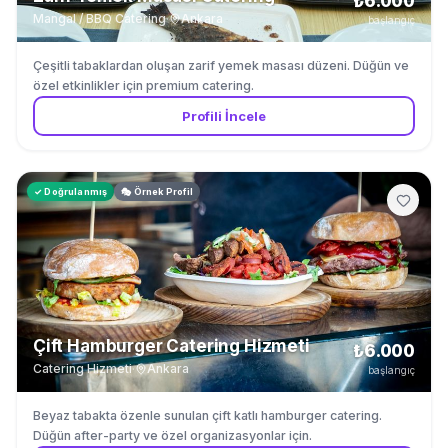
₺6.000
Mangal / BBQ Catering
·
Ankara
başlangıç
Çeşitli tabaklardan oluşan zarif yemek masası düzeni. Düğün ve
özel etkinlikler için premium catering.
Profili İncele
✓ Doğrulanmış
🎭 Örnek Profil
Çift Hamburger Catering Hizmeti
₺6.000
Catering Hizmeti
·
Ankara
başlangıç
Beyaz tabakta özenle sunulan çift katlı hamburger catering.
Düğün after-party ve özel organizasyonlar için.