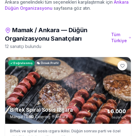
Ankara
genelindeki tüm seçenekleri karşılaştırmak için
Ankara
Düğün Organizasyonu
sayfasına göz atın.
Mamak
/
Ankara
—
Düğün
Tüm
Organizasyonu
Sanatçıları
Türkiye
12 sanatçı bulundu
✓ Doğrulanmış
🎭 Örnek Profil
Biftek Spiral Sosis Izgara
₺6.000
Mangal / BBQ Catering
·
Ankara
başlangıç
Biftek ve spiral sosis ızgara ikilisi. Düğün sonrası parti ve özel