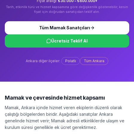
Fiyat aralığı:
₺30.000 – ₺600.000+
Tarih, etkinlik türü ve hizmet kapsamına göre değişkenlik gösterebilir; kesin
fiyat için doğrudan sanatçıdan teklif alın.
Tüm
Mamak
Sanatçıları
Ücretsiz Teklif Al
Ankara
diğer ilçeler:
Polatlı
Tüm
Ankara
Mamak
ve çevresinde hizmet kapsamı
Mamak
,
Ankara
içinde hizmet veren ekiplerin düzenli olarak
çalıştığı bölgelerden biridir. Aşağıdaki sanatçılar
Ankara
genelinde hizmet verir;
Mamak
adresli etkinliklerde ulaşım ve
kurulum süresi genellikle ek ücret gerektirmez.