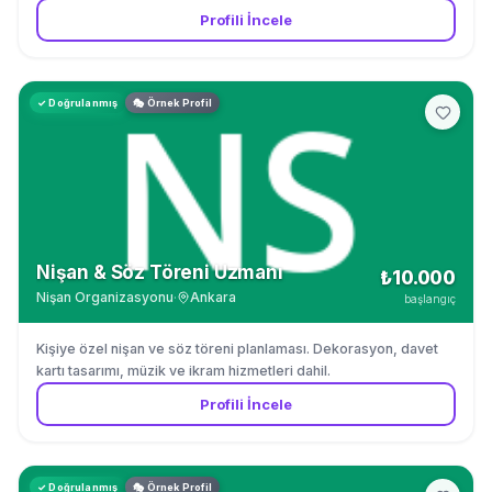
Profili İncele
✓ Doğrulanmış
🎭 Örnek Profil
Nişan & Söz Töreni Uzmanı
₺10.000
Nişan Organizasyonu
·
Ankara
başlangıç
Kişiye özel nişan ve söz töreni planlaması. Dekorasyon, davet
kartı tasarımı, müzik ve ikram hizmetleri dahil.
Profili İncele
✓ Doğrulanmış
🎭 Örnek Profil