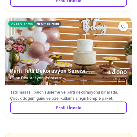
Profili İncele
✓ Doğrulanmış
🎭 Örnek Profil
Parti Tatlı Dekorasyon Servisi
₺4.000
Balon Dekorasyon
·
Ankara
başlangıç
Tatlı masası, balon süsleme ve parti dekorasyonu bir arada.
Çocuk doğum günü ve özel kutlamalar için komple paket.
Profili İncele