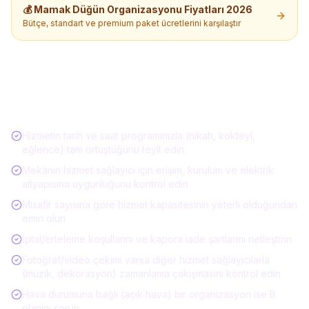
💰
Mamak
Düğün Organizasyonu
Fiyatları 2026
Bütçe, standart ve premium paket ücretlerini karşılaştır
Düğün / Davet Hizmeti Alırken Kontrol
Listesi
Hizmetin tarih ve saat programınızla (nikah, kokteyl,
eğlence) tam örtüştüğünü teyit edin
Mekânın hizmet sağlayıcı için erişim, kurulum ve elektrik
altyapısına uygunluğunu kontrol edin
Misafir sayısına göre hizmet kapasitesinin yeterli olduğundan
emin olun
İptal/erteleme koşullarını ve kapora iade şartlarını netleştirin
Fotoğraf/video çekimi varsa diğer hizmet sağlayıcılarla
(müzik, dekorasyon) zamanlama çakışmasını kontrol edin
Hava durumuna bağlı (açık hava) bir organizasyon ise B
planını sorun