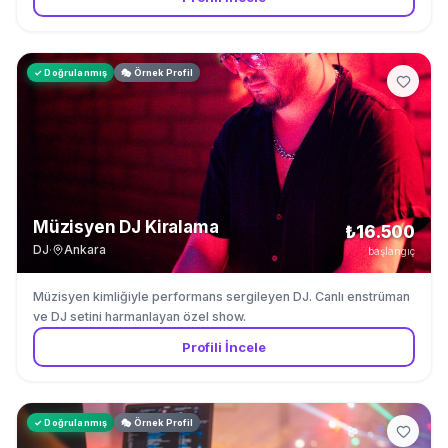
✓ Doğrulanmış
🎭 Örnek Profil
Müzisyen DJ Kiralama
₺16.500
DJ
·
Ankara
başlangıç
Müzisyen kimliğiyle performans sergileyen DJ. Canlı enstrüman
ve DJ setini harmanlayan özel show.
Profili İncele
✓ Doğrulanmış
🎭 Örnek Profil