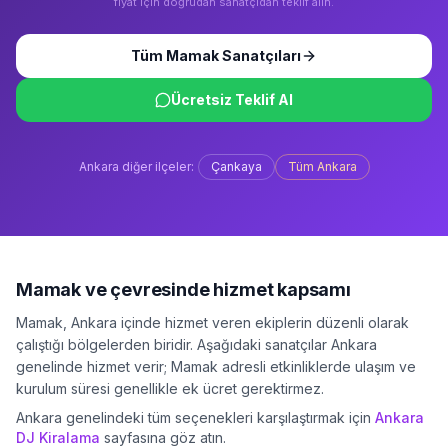
fiyat için doğrudan sanatçıdan teklif alın.
Tüm
Mamak
Sanatçıları
Ücretsiz Teklif Al
Ankara
diğer ilçeler:
Çankaya
Tüm
Ankara
Mamak
ve çevresinde hizmet kapsamı
Mamak
,
Ankara
içinde hizmet veren ekiplerin düzenli olarak
çalıştığı bölgelerden biridir. Aşağıdaki sanatçılar
Ankara
genelinde hizmet verir;
Mamak
adresli etkinliklerde ulaşım ve
kurulum süresi genellikle ek ücret gerektirmez.
Ankara
genelindeki tüm seçenekleri karşılaştırmak için
Ankara
DJ Kiralama
sayfasına göz atın.