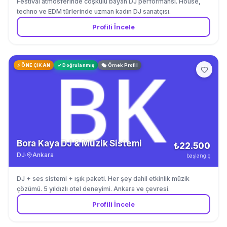
Festival atmosferinde coşkulu bayan DJ performansı. House,
techno ve EDM türlerinde uzman kadın DJ sanatçısı.
Profili İncele
⚡ ÖNE ÇIKAN
✓ Doğrulanmış
🎭 Örnek Profil
Bora Kaya DJ & Müzik Sistemi
₺22.500
DJ
·
Ankara
başlangıç
DJ + ses sistemi + ışık paketi. Her şey dahil etkinlik müzik
çözümü. 5 yıldızlı otel deneyimi. Ankara ve çevresi.
Profili İncele