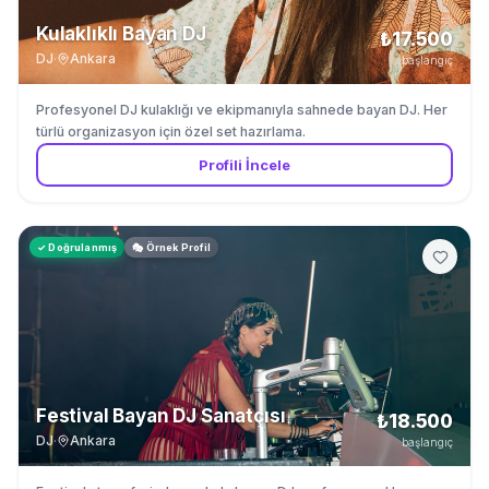
Kulaklıklı Bayan DJ
₺17.500
DJ
·
Ankara
başlangıç
Profesyonel DJ kulaklığı ve ekipmanıyla sahnede bayan DJ. Her
türlü organizasyon için özel set hazırlama.
Profili İncele
✓ Doğrulanmış
🎭 Örnek Profil
Festival Bayan DJ Sanatçısı
₺18.500
DJ
·
Ankara
başlangıç