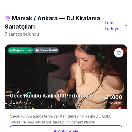
Mamak
/
Ankara
—
DJ Kiralama
Tüm
Sanatçıları
Türkiye
7 sanatçı bulundu
✓ Doğrulanmış
🎭 Örnek Profil
Gece Kulübü Kadın DJ Performansı
₺21.000
DJ
·
Ankara
başlangıç
Gece kulübü atmosferini yaratan deneyimli kadın DJ. EDM,
house ve R&B setleriyle geceyi unutulmaz kılıyor.
Profili İncele