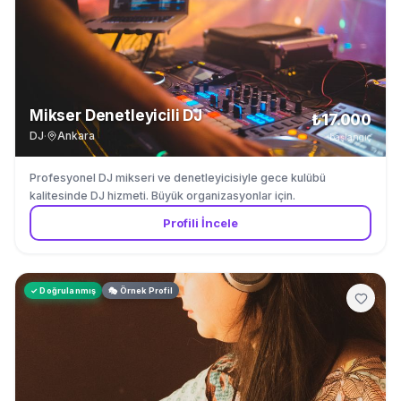
Mikser Denetleyicili DJ
₺17.000
DJ
·
Ankara
başlangıç
Profesyonel DJ mikseri ve denetleyicisiyle gece kulübü
kalitesinde DJ hizmeti. Büyük organizasyonlar için.
Profili İncele
✓ Doğrulanmış
🎭 Örnek Profil