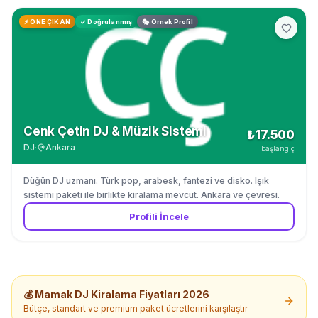
⚡ ÖNE ÇIKAN
✓ Doğrulanmış
🎭 Örnek Profil
Cenk Çetin DJ & Müzik Sistemi
₺17.500
DJ
·
Ankara
başlangıç
Düğün DJ uzmanı. Türk pop, arabesk, fantezi ve disko. Işık
sistemi paketi ile birlikte kiralama mevcut. Ankara ve çevresi.
Profili İncele
💰
Mamak
DJ Kiralama
Fiyatları 2026
Bütçe, standart ve premium paket ücretlerini karşılaştır