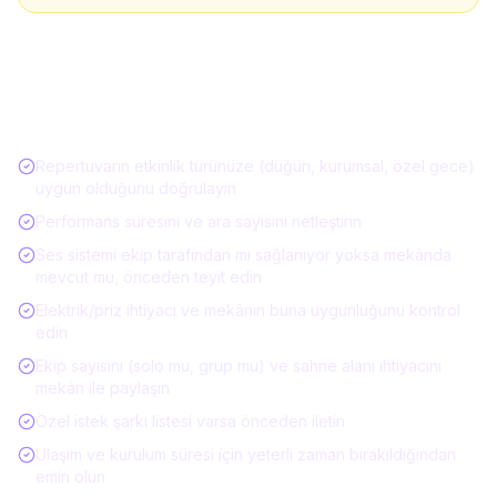
Müzisyen / Canlı Müzik Kiralarken Kontrol
Listesi
Repertuvarın etkinlik türünüze (düğün, kurumsal, özel gece)
uygun olduğunu doğrulayın
Performans süresini ve ara sayısını netleştirin
Ses sistemi ekip tarafından mı sağlanıyor yoksa mekânda
mevcut mu, önceden teyit edin
Elektrik/priz ihtiyacı ve mekânın buna uygunluğunu kontrol
edin
Ekip sayısını (solo mu, grup mu) ve sahne alanı ihtiyacını
mekân ile paylaşın
Özel istek şarkı listesi varsa önceden iletin
Ulaşım ve kurulum süresi için yeterli zaman bırakıldığından
emin olun