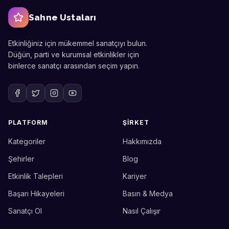
Sahne Ustaları
Etkinliğiniz için mükemmel sanatçıyı bulun.
Düğün, parti ve kurumsal etkinlikler için
binlerce sanatçı arasından seçim yapın.
PLATFORM
ŞIRKET
Kategoriler
Hakkımızda
Sahne Ustaları
Etkinlik uzmanınız
Şehirler
Blog
Etkinlik Talepleri
Kariyer
Merhaba! Size nasıl yardımcı
olabiliriz? WhatsApp üzerinden
Başarı Hikayeleri
Basın & Medya
bize ulaşabilirsiniz.
Sanatçı Ol
Nasıl Çalışır
Merhaba! Bilgi almak istiyorum.