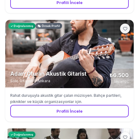
Profili İncele
✓ Doğrulanmış
🎭 Örnek Profil
Adam Oturan Akustik Gitarist
₺6.500
Solo Gitarist
·
Ankara
başlangıç
Rahat duruşuyla akustik gitar çalan müzisyen. Bahçe partileri,
piknikler ve küçük organizasyonlar için.
Profili İncele
✓ Doğrulanmış