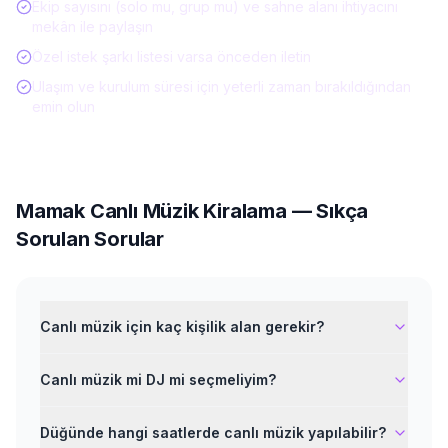
Ekip sayısını (solo mu, grup mu) ve sahne alanı ihtiyacını
mekân ile paylaşın
Özel istek şarkı listesi varsa önceden iletin
Ulaşım ve kurulum süresi için yeterli zaman bırakıldığından
emin olun
Mamak
Canlı Müzik Kiralama
— Sıkça
Sorulan Sorular
Canlı müzik için kaç kişilik alan gerekir?
Canlı müzik mi DJ mi seçmeliyim?
Düğünde hangi saatlerde canlı müzik yapılabilir?