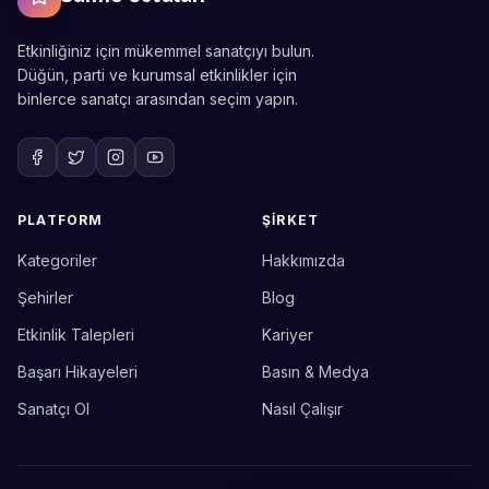
Etkinliğiniz için mükemmel sanatçıyı bulun.
Düğün, parti ve kurumsal etkinlikler için
binlerce sanatçı arasından seçim yapın.
PLATFORM
ŞIRKET
Kategoriler
Hakkımızda
Sahne Ustaları
Etkinlik uzmanınız
Şehirler
Blog
Etkinlik Talepleri
Kariyer
Merhaba! Size nasıl yardımcı
olabiliriz? WhatsApp üzerinden
Başarı Hikayeleri
Basın & Medya
bize ulaşabilirsiniz.
Sanatçı Ol
Nasıl Çalışır
Merhaba! Bilgi almak istiyorum.