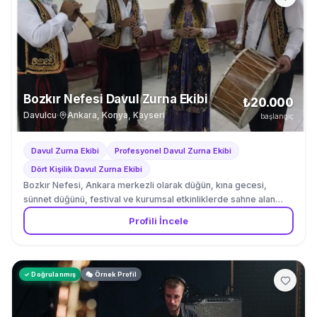
Bozkır Nefesi Davul Zurna Ekibi
₺20.000
Davulcu
·
Ankara, Konya, Kayseri
başlangıç
Davul Zurna Ekibi
Profesyonel Davul Zurna Ekibi
Dört Kişilik Davul Zurna Ekibi
Bozkır Nefesi, Ankara merkezli olarak düğün, kına gecesi,
sünnet düğünü, festival ve kurumsal etkinliklerde sahne alan
dört kişilik geleneksel davul zurna ekibidir. Ekip, üç zurna
Profili İncele
sanatçısı ve bir davul sanatçısından oluşmaktadır. Topluluk,
davul sanatçısı Ömer Karagöz ile zurna sanatçısı Halil Çetin
tarafından farklı yörelerin oyun havalarını bilen müzisyenlerin bir
araya getirilmesiyle kurulmuştur. Kadroda yer alan kadın zurna
✓ Doğrulanmış
🎭 Örnek Profil
sanatçısı Sevda Koçak, özellikle gelin çıkarma, kına gecesi ve
kadınlara özel eğlence programlarında görev alabilmektedir.
Ekip; İç Anadolu, Ege, Trakya, Karadeniz, Doğu Anadolu ve