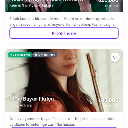
₺20.000
Keman Sanatçısı
·
Ankara
başlangıç
Erkek kemancı kiralama hizmeti. Klasik ve modern repertuarla
organizasyonlar için profesyonel keman solosu. Fasil muzigi ve
Turk muzigi repertuvarinda uzmandir.
Profili İncele
✓ Doğrulanmış
🎭 Örnek Profil
Genç Bayan Flütçü
₺15.000
Flüt
·
Ankara
başlangıç
Genç ve yetenekli bayan flüt sanatçısı. Küçük ölçekli etkinlikler
ve düğün törenleri için zarif flüt müziği.