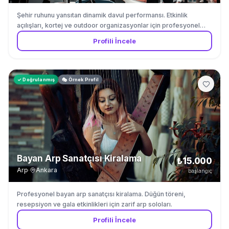
Şehir ruhunu yansıtan dinamik davul performansı. Etkinlik
açılışları, kortej ve outdoor organizasyonlar için profesyonel
davulcu kiralama.
Profili İncele
✓ Doğrulanmış
🎭 Örnek Profil
Bayan Arp Sanatçısı Kiralama
₺15.000
Arp
·
Ankara
başlangıç
Profesyonel bayan arp sanatçısı kiralama. Düğün töreni,
resepsiyon ve gala etkinlikleri için zarif arp soloları.
Profili İncele