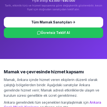
Fiyat aralığı:
₺3.000 – ₺80.000
Tarih, etkinlik türü ve hizmet kapsamına göre değişkenlik gösterebilir; kesin
fiyat için doğrudan sanatçıdan teklif alın.
Tüm
Mamak
Sanatçıları
Ücretsiz Teklif Al
Mamak
ve çevresinde hizmet kapsamı
Mamak
,
Ankara
içinde hizmet veren ekiplerin düzenli olarak
çalıştığı bölgelerden biridir. Aşağıdaki sanatçılar
Ankara
genelinde hizmet verir;
Mamak
adresli etkinliklerde ulaşım ve
kurulum süresi genellikle ek ücret gerektirmez.
Ankara
genelindeki tüm seçenekleri karşılaştırmak için
Ankara