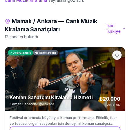
Canlı Müzik Kiralama
sayfasına göz atın.
Mamak
/
Ankara
—
Canlı Müzik
Tüm
Kiralama
Sanatçıları
Türkiye
12 sanatçı bulundu
✓ Doğrulanmış
🎭 Örnek Profil
Keman Sanatçısı Kiralama Hizmeti
₺20.000
Keman Sanatçısı
·
Ankara
başlangıç
Festival ortamında büyüleyici keman performansı. Etkinlik, fuar
ve festival organizasyonları için deneyimli keman sanatçısı
kiralama.