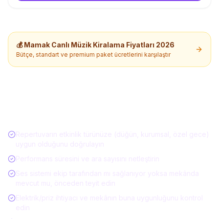
💰
Mamak
Canlı Müzik Kiralama
Fiyatları 2026
Bütçe, standart ve premium paket ücretlerini karşılaştır
Müzisyen / Canlı Müzik Kiralarken Kontrol
Listesi
Repertuvarın etkinlik türünüze (düğün, kurumsal, özel gece)
uygun olduğunu doğrulayın
Performans süresini ve ara sayısını netleştirin
Ses sistemi ekip tarafından mı sağlanıyor yoksa mekânda
mevcut mu, önceden teyit edin
Elektrik/priz ihtiyacı ve mekânın buna uygunluğunu kontrol
edin