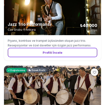
Trombon
Jazz Trio Performansı
₺40.000
Caz Grubu
·
Ankara
başlangıç
Piyano, kontrbas ve trampet üçlüsünden oluşan jazz trio.
Resepsiyonlar ve özel davetler için özgün jazz performansı.
Profili İncele
✓ Doğrulanmış
🎭 Örnek Profil