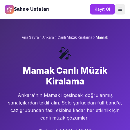
Sahne Ustaları
Kayıt Ol
Ana Sayfa
Ankara
Canlı Müzik Kiralama
Mamak
🎤
Mamak Canlı Müzik
Kiralama
Ankara'nın
Mamak
ilçesindeki doğrulanmış
sanatçılardan teklif alın.
Solo şarkıcıdan full band'e,
caz grubundan fasıl ekibine kadar her etkinlik için
canlı müzik çözümleri.