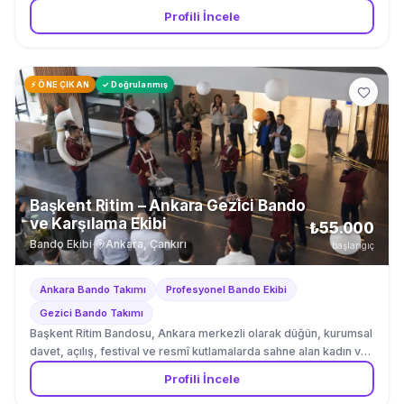
Profili İncele
⚡ ÖNE ÇIKAN
✓ Doğrulanmış
Başkent Ritim – Ankara Gezici Bando
ve Karşılama Ekibi
₺55.000
Bando Ekibi
·
Ankara, Çankırı
başlangıç
Ankara Bando Takımı
Profesyonel Bando Ekibi
Gezici Bando Takımı
Başkent Ritim Bandosu, Ankara merkezli olarak düğün, kurumsal
davet, açılış, festival ve resmî kutlamalarda sahne alan kadın ve
erkek müzisyenlerden oluşan profesyonel bir bando takımıdır.
Profili İncele
Topluluk, trompet sanatçısı Kürşat Ekinci ile perküsyon sanatçısı