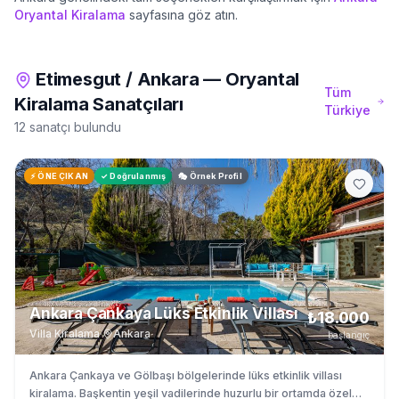
Oryantal Kiralama
sayfasına göz atın.
Etimesgut
/
Ankara
—
Oryantal
Tüm
Kiralama
Sanatçıları
Türkiye
12 sanatçı bulundu
⚡ ÖNE ÇIKAN
✓ Doğrulanmış
🎭 Örnek Profil
Ankara Çankaya Lüks Etkinlik Villası
₺18.000
Villa Kiralama
·
Ankara
başlangıç
Ankara Çankaya ve Gölbaşı bölgelerinde lüks etkinlik villası
kiralama. Başkentin yeşil vadilerinde huzurlu bir ortamda özel