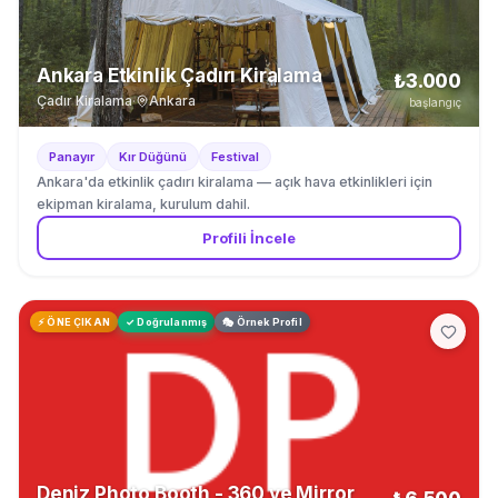
Ankara Etkinlik Çadırı Kiralama
₺3.000
Çadır Kiralama
·
Ankara
başlangıç
Panayır
Kır Düğünü
Festival
Ankara'da etkinlik çadırı kiralama — açık hava etkinlikleri için
ekipman kiralama, kurulum dahil.
Profili İncele
⚡ ÖNE ÇIKAN
✓ Doğrulanmış
🎭 Örnek Profil
Deniz Photo Booth - 360 ve Mirror