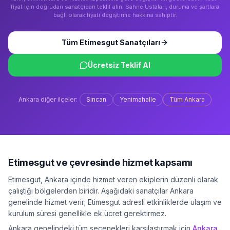
fiyat için doğrudan sanatçıdan teklif alın. Sahne Ustaları, duruma ve şartlara
bağlı olarak fiyatı değiştirme hakkına sahiptir.
Tüm
Etimesgut
Sanatçıları
Ücretsiz Teklif Al
Ankara
diğer ilçeler:
Sincan
Yenimahalle
Tüm
Ankara
Etimesgut
ve çevresinde hizmet kapsamı
Etimesgut
,
Ankara
içinde hizmet veren ekiplerin düzenli olarak
çalıştığı bölgelerden biridir. Aşağıdaki sanatçılar
Ankara
genelinde hizmet verir;
Etimesgut
adresli etkinliklerde ulaşım ve
kurulum süresi genellikle ek ücret gerektirmez.
Ankara
genelindeki tüm seçenekleri karşılaştırmak için
Ankara