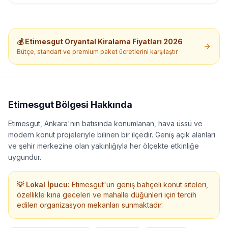
yöresel sahne kıyafetleriyle hizmet verebilir. Ekip Kadrosu Ömer
Karagöz: Davul ve ekip sorumlusu Halil Çetin: Zurna ve
repertuvar sorumlusu Sevda Koçak: Zurna sanatçısı İsmail Turan:
Zurna sanatçısı
💰
Etimesgut
Oryantal Kiralama
Fiyatları 2026
Bütçe, standart ve premium paket ücretlerini karşılaştır
Etimesgut
Bölgesi Hakkında
Etimesgut, Ankara'nın batısında konumlanan, hava üssü ve
modern konut projeleriyle bilinen bir ilçedir. Geniş açık alanları
ve şehir merkezine olan yakınlığıyla her ölçekte etkinliğe
uygundur.
💡 Lokal İpucu:
Etimesgut'un geniş bahçeli konut siteleri,
özellikle kına geceleri ve mahalle düğünleri için tercih
edilen organizasyon mekanları sunmaktadır.