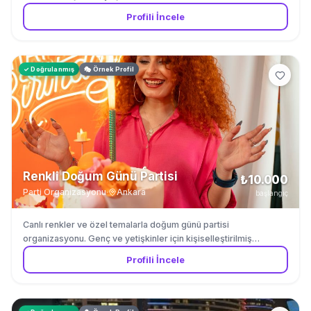
villa kiralama. Düğün villası, nişan, doğum günü, kurumsal etkinlik
Profili İncele
ve aile toplantıları için ideal mekan. Özel havuz, geniş bahçe ve
teras ile 60 kişiye kadar konuk ağırlıyoruz. ⚠️ Fiyat kişi sayısına,
etkinlik süresine ve etkinlik türüne göre değişkenlik gösterebilir.
✓ Doğrulanmış
🎭 Örnek Profil
Renkli Doğum Günü Partisi
₺10.000
Parti Organizasyonu
·
Ankara
başlangıç
Canlı renkler ve özel temalarla doğum günü partisi
organizasyonu. Genç ve yetişkinler için kişiselleştirilmiş
kutlamalar.
Profili İncele