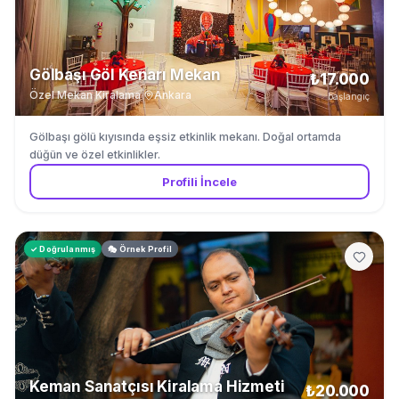
Gölbaşı Göl Kenarı Mekan
₺17.000
Özel Mekan Kiralama
·
Ankara
başlangıç
Gölbaşı gölü kıyısında eşsiz etkinlik mekanı. Doğal ortamda
düğün ve özel etkinlikler.
Profili İncele
✓ Doğrulanmış
🎭 Örnek Profil
Keman Sanatçısı Kiralama Hizmeti
₺20.000