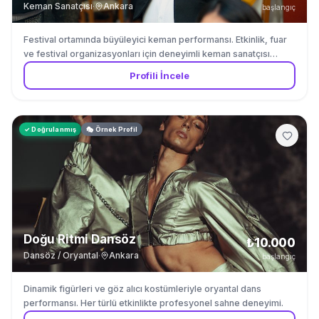
Keman Sanatçısı
·
Ankara
başlangıç
Festival ortamında büyüleyici keman performansı. Etkinlik, fuar
ve festival organizasyonları için deneyimli keman sanatçısı
kiralama.
Profili İncele
✓ Doğrulanmış
🎭 Örnek Profil
Doğu Ritmi Dansöz
₺10.000
Dansöz / Oryantal
·
Ankara
başlangıç
Dinamik figürleri ve göz alıcı kostümleriyle oryantal dans
performansı. Her türlü etkinlikte profesyonel sahne deneyimi.