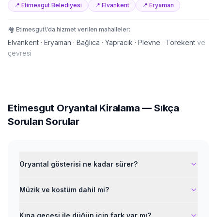
📍
Etimesgut Belediyesi
📍
Elvankent
📍
Eryaman
🏘️
Etimesgut
\'da hizmet verilen mahalleler:
Elvankent · Eryaman · Bağlıca · Yapracık · Plevne · Törekent
ve
çevresi
Etimesgut
Oryantal Kiralama
— Sıkça
Sorulan Sorular
Oryantal gösterisi ne kadar sürer?
Müzik ve kostüm dahil mi?
Kına gecesi ile düğün için fark var mı?