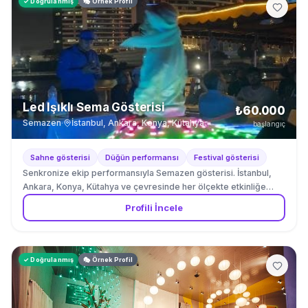
✓ Doğrulanmış
🎭 Örnek Profil
Led Işıklı Sema Gösterisi
₺60.000
Semazen
·
İstanbul, Ankara, Konya, Kütahya
başlangıç
Sahne gösterisi
Düğün performansı
Festival gösterisi
Senkronize ekip performansıyla Semazen gösterisi. İstanbul,
Ankara, Konya, Kütahya ve çevresinde her ölçekte etkinliğe
uygun program seçenekleri.
Profili İncele
✓ Doğrulanmış
🎭 Örnek Profil