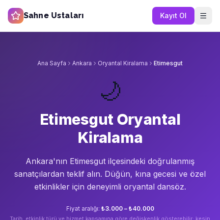
Sahne Ustaları
Kayıt Ol
Ana Sayfa
Ankara
Oryantal Kiralama
Etimesgut
🌙
Etimesgut Oryantal
Kiralama
Ankara'nın
Etimesgut
ilçesindeki doğrulanmış
sanatçılardan teklif alın.
Düğün, kına gecesi ve özel
etkinlikler için deneyimli oryantal dansöz.
Fiyat aralığı:
₺3.000 – ₺40.000
Tarih, etkinlik türü ve hizmet kapsamına göre değişkenlik gösterebilir; kesin