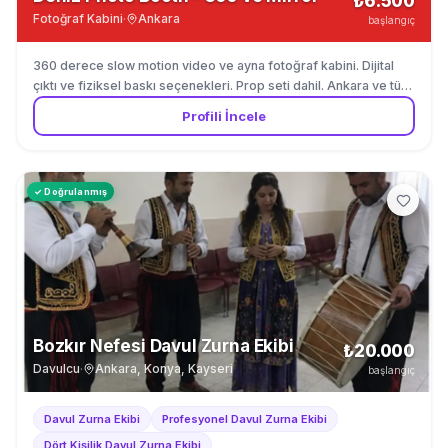
₺6.500
Fotoğraf Kabini
·
Ankara
başlangıç
360 derece slow motion video ve ayna fotoğraf kabini. Dijital
çıktı ve fiziksel baskı seçenekleri. Prop seti dahil. Ankara ve tüm
Türkiye.
Profili İncele
✓ Doğrulanmış
Bozkır Nefesi Davul Zurna Ekibi
₺20.000
Davulcu
·
Ankara, Konya, Kayseri
başlangıç
Davul Zurna Ekibi
Profesyonel Davul Zurna Ekibi
Dört Kişilik Davul Zurna Ekibi