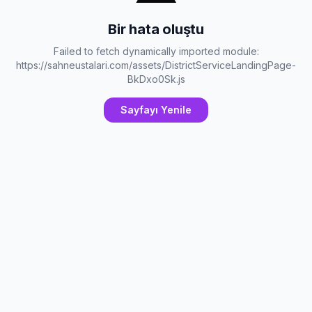
Bir hata oluştu
Failed to fetch dynamically imported module:
https://sahneustalari.com/assets/DistrictServiceLandingPage-
BkDxo0Sk.js
Sayfayı Yenile