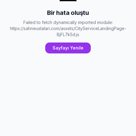
Bir hata oluştu
Failed to fetch dynamically imported module:
https://sahneustalari.com/assets/CityServiceLandingPage-
BjFL7k5d.js
Sayfayı Yenile