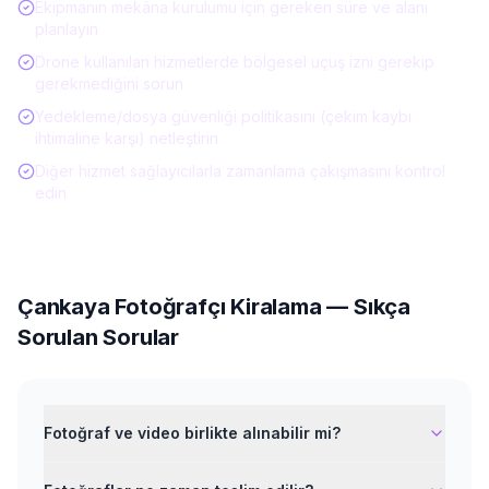
Ekipmanın mekâna kurulumu için gereken süre ve alanı
planlayın
Drone kullanılan hizmetlerde bölgesel uçuş izni gerekip
gerekmediğini sorun
Yedekleme/dosya güvenliği politikasını (çekim kaybı
ihtimaline karşı) netleştirin
Diğer hizmet sağlayıcılarla zamanlama çakışmasını kontrol
edin
Çankaya
Fotoğrafçı Kiralama
— Sıkça
Sorulan Sorular
Fotoğraf ve video birlikte alınabilir mi?