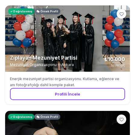
✓ Doğrulanmış
🎭 Örnek Profil
Zıplayan Mezuniyet Partisi
₺10.000
Mezuniyet Organizasyonu
·
Ankara
başlangıç
Enerjik mezuniyet partisi organizasyonu. Kutlama, eğlence ve
anı fotoğrafçılığı dahil komple paket.
Profili İncele
✓ Doğrulanmış
🎭 Örnek Profil