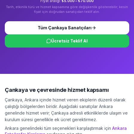
Fiyat aralığı:
₺5.000 – ₺70.000
Tarih, etkinlik türü ve hizmet kapsamına göre değişkenlik gösterebilir; kesin
fiyat için doğrudan sanatçıdan teklif alın.
Tüm
Çankaya
Sanatçıları
Ücretsiz Teklif Al
Çankaya
ve çevresinde hizmet kapsamı
Çankaya
,
Ankara
içinde hizmet veren ekiplerin düzenli olarak
çalıştığı bölgelerden biridir. Aşağıdaki sanatçılar
Ankara
genelinde hizmet verir;
Çankaya
adresli etkinliklerde ulaşım ve
kurulum süresi genellikle ek ücret gerektirmez.
Ankara
genelindeki tüm seçenekleri karşılaştırmak için
Ankara