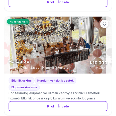
Profili İncele
✓ Doğrulanmış
Hakan Gür
₺10.000
Etkinlik Organizasyon Hizmeti
·
Ankara
başlangıç
Etkinlik çekimi
Kurulum ve teknik destek
Ekipman kiralama
Son teknoloji ekipman ve uzman kadroyla Etkinlik Hizmetleri
hizmeti. Etkinlik öncesi keşif, kurulum ve etkinlik boyunca
kesintisiz teknik destek dahildir.
Profili İncele