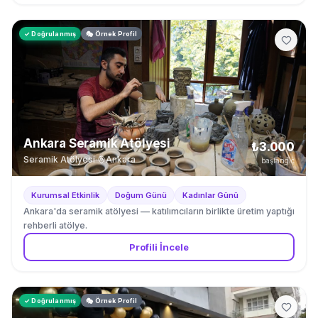
✓ Doğrulanmış
🎭 Örnek Profil
Ankara Seramik Atölyesi
₺3.000
Seramik Atölyesi
·
Ankara
başlangıç
Kurumsal Etkinlik
Doğum Günü
Kadınlar Günü
Ankara'da seramik atölyesi — katılımcıların birlikte üretim yaptığı
rehberli atölye.
Profili İncele
✓ Doğrulanmış
🎭 Örnek Profil