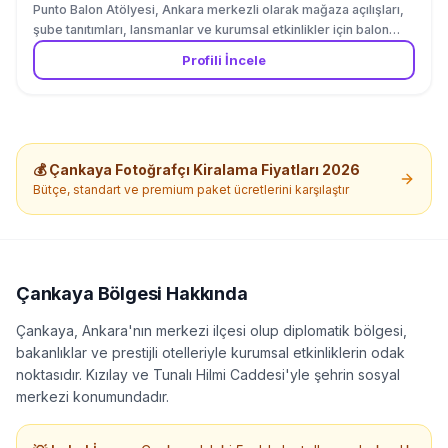
Punto Balon Atölyesi, Ankara merkezli olarak mağaza açılışları,
şube tanıtımları, lansmanlar ve kurumsal etkinlikler için balon
dekorasyonları hazırlayan bir tasarım ekibidir. Atölye, görsel
Profili İncele
düzenleme uzmanı Pelin Tunç ve fuar standı uygulamalarında
çalışan Okan Aydın tarafından kurulmuştur. “Punto” adı,
tasarımda kullanılan ölçü biriminden ve dekorasyondaki küçük
ayrıntıların bütün görünümü değiştirdiği fikrinden gelmektedir.
Firma, standart balon zincirleri yerine mağazanın cephesine,
💰
Çankaya
Fotoğrafçı Kiralama
Fiyatları 2026
marka renklerine ve açılış konseptine göre ölçülendirilmiş
çalışmalar hazırlar. Mağaza girişleri için organik balon zincirleri,
Bütçe, standart ve premium paket ücretlerini karşılaştır
kolon süslemeleri, açılış kemerleri ve vitrin çerçeveleri
tasarlanabilir. Geniş cepheli mağazalarda balon uygulaması
tabelayı kapatmadan girişin tamamına yayılır. AVM içerisindeki
işletmeler için ise geçiş alanını daraltmayan kompakt
dekorasyonlar kullanılır. Kurumsal çalışmalarda markanın renk
Çankaya
Bölgesi Hakkında
kodlarına yakın balonlar seçilebilir; logolu balonlar, baskılı
Çankaya, Ankara'nın merkezi ilçesi olup diplomatik bölgesi,
karşılama panoları ve açılış kurdeleleri tasarıma eklenebilir.
Keşif, ölçülendirme, üretim, kurulum ve etkinlik sonundaki
bakanlıklar ve prestijli otelleriyle kurumsal etkinliklerin odak
toplama işlemleri atölye ekibi tarafından gerçekleştirilir.
noktasıdır. Kızılay ve Tunalı Hilmi Caddesi'yle şehrin sosyal
merkezi konumundadır.