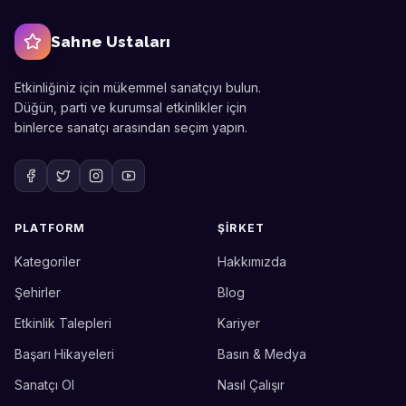
Sahne Ustaları
Etkinliğiniz için mükemmel sanatçıyı bulun.
Düğün, parti ve kurumsal etkinlikler için
binlerce sanatçı arasından seçim yapın.
PLATFORM
ŞIRKET
Kategoriler
Hakkımızda
Sahne Ustaları
Etkinlik uzmanınız
Şehirler
Blog
Etkinlik Talepleri
Kariyer
Merhaba! Size nasıl yardımcı
olabiliriz? WhatsApp üzerinden
Başarı Hikayeleri
Basın & Medya
bize ulaşabilirsiniz.
Sanatçı Ol
Nasıl Çalışır
Merhaba! Bilgi almak istiyorum.