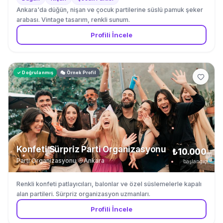
Ankara'da düğün, nişan ve çocuk partilerine süslü pamuk şeker
arabası. Vintage tasarım, renkli sunum.
Profili İncele
✓ Doğrulanmış
🎭 Örnek Profil
Konfeti Sürpriz Parti Organizasyonu
₺10.000
Parti Organizasyonu
·
Ankara
başlangıç
Renkli konfeti patlayıcıları, balonlar ve özel süslemelerle kapalı
alan partileri. Sürpriz organizasyon uzmanları.
Profili İncele