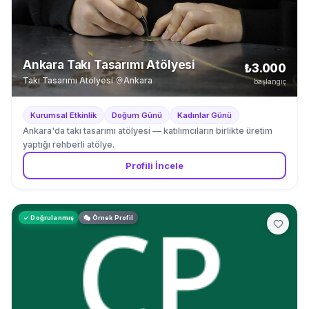
Ankara Takı Tasarımı Atölyesi
₺3.000
Takı Tasarımı Atölyesi
·
Ankara
başlangıç
Kurumsal Etkinlik
Doğum Günü
Kadınlar Günü
Ankara'da takı tasarımı atölyesi — katılımcıların birlikte üretim
yaptığı rehberli atölye.
Profili İncele
✓ Doğrulanmış
🎭 Örnek Profil