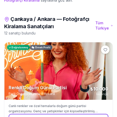
Fotoğrafçı Kiralama
sayfasına göz atın.
Çankaya
/
Ankara
—
Fotoğrafçı
Tüm
Kiralama
Sanatçıları
Türkiye
12 sanatçı bulundu
✓ Doğrulanmış
🎭 Örnek Profil
Renkli Doğum Günü Partisi
₺10.000
Parti Organizasyonu
·
Ankara
başlangıç
Canlı renkler ve özel temalarla doğum günü partisi
organizasyonu. Genç ve yetişkinler için kişiselleştirilmiş
kutlamalar.