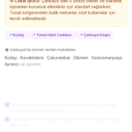
💡 Lokal İpucu:
Çankaya'daki 5 yıldızlı oteller ve bakanlık
lojmanları kurumsal etkinlikler için standart sağlarken;
Tunalı bölgesindeki butik mekanlar özel kutlamalar için
tercih edilmektedir.
📍
Kızılay
📍
Tunalı Hilmi Caddesi
📍
Çankaya Köşkü
🏘️
Çankaya
\'da hizmet verilen mahalleler:
Kızılay · Kavaklıdere · Çukurambar · Dikmen · Gaziosmanpaşa ·
Ayrancı
ve çevresi
Etkinlik Hizmeti Alırken Kontrol Listesi
Teslim edilecek çıktının formatını (ham görüntü, kurgulu
video, baskı vb.) netleştirin
Teslim süresini ve revizyon hakkını önceden yazılı olarak
teyit edin