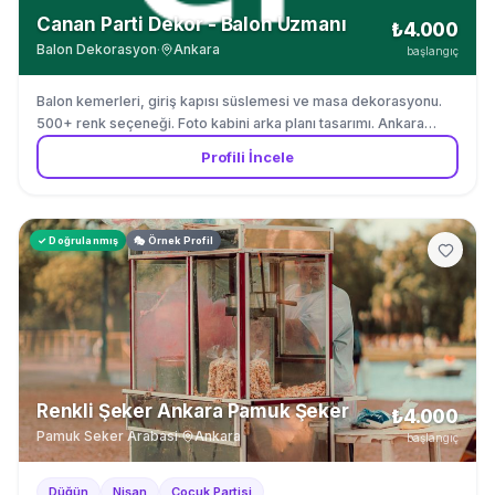
Canan Parti Dekor - Balon Uzmanı
₺4.000
Balon Dekorasyon
·
Ankara
başlangıç
Balon kemerleri, giriş kapısı süslemesi ve masa dekorasyonu.
500+ renk seçeneği. Foto kabini arka planı tasarımı. Ankara
merkez.
Profili İncele
✓ Doğrulanmış
🎭 Örnek Profil
Renkli Şeker Ankara Pamuk Şeker
₺4.000
Pamuk Seker Arabasi
·
Ankara
başlangıç
Düğün
Nişan
Çocuk Partisi